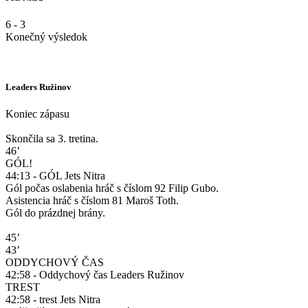
6
-
3
Konečný výsledok
Leaders Ružinov
Koniec zápasu
Skončila sa 3. tretina.
46’
GÓL!
44:13 - GÓL Jets Nitra
Gól počas oslabenia hráč s číslom 92 Filip Gubo.
Asistencia hráč s číslom 81 Maroš Toth.
Gól do prázdnej brány.
45’
43’
ODDYCHOVÝ ČAS
42:58 - Oddychový čas Leaders Ružinov
TREST
42:58 - trest Jets Nitra