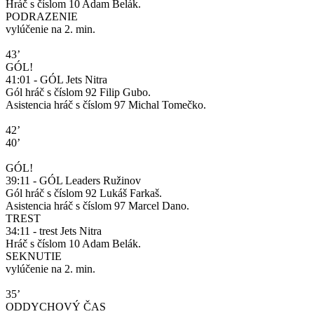
Hráč s číslom 10 Adam Belák.
PODRAZENIE
vylúčenie na 2. min.
43’
GÓL!
41:01 - GÓL Jets Nitra
Gól hráč s číslom 92 Filip Gubo.
Asistencia hráč s číslom 97 Michal Tomečko.
42’
40’
GÓL!
39:11 - GÓL Leaders Ružinov
Gól hráč s číslom 92 Lukáš Farkaš.
Asistencia hráč s číslom 97 Marcel Dano.
TREST
34:11 - trest Jets Nitra
Hráč s číslom 10 Adam Belák.
SEKNUTIE
vylúčenie na 2. min.
35’
ODDYCHOVÝ ČAS