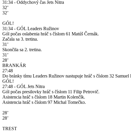
31:34 - Oddychový čas Jets Nitra
32’
32’
GÓL!
31:34 - GÓL Leaders Ružinov
Gól počas oslabenia hráč s číslom 61 Matúš Černák.
Začala sa 3. tretina.
31’
Skončila sa 2. tretina.
31’
28’
BRANKÁR
27:48
Do bránky tímu Leaders Ružinov nastupuje hráč s číslom 32 Samue
GÓL!
27:48 - GÓL Jets Nitra
Gól počas presilovky hráč s číslom 11 Filip Petrovič.
Asistencia hráč s číslom 18 Martin Kolenčík.
Asistencia hráč s číslom 97 Michal Tomečko.
28’
28’
TREST