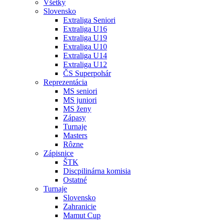
Všetky
Slovensko
Extraliga Seniori
Extraliga U16
Extraliga U19
Extraliga U10
Extraliga U14
Extraliga U12
ČS Superpohár
Reprezentácia
MS seniori
MS juniori
MS ženy
Zápasy
Turnaje
Masters
Rôzne
Zápisnice
ŠTK
Discpilinárna komisia
Ostatné
Turnaje
Slovensko
Zahranicie
Mamut Cup