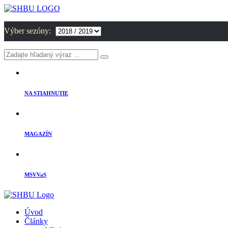
Výber sezóny:
NA STIAHNUTIE
MAGAZÍN
MSVVaS
Úvod
Články