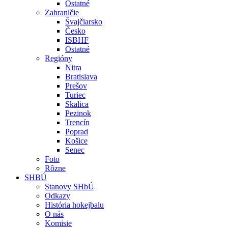
Ostatné
Zahraničie
Švajčiarsko
Česko
ISBHF
Ostatné
Regióny
Nitra
Bratislava
Prešov
Turiec
Skalica
Pezinok
Trencín
Poprad
Košice
Senec
Foto
Rôzne
SHBÚ
Stanovy SHbÚ
Odkazy
História hokejbalu
O nás
Komisie