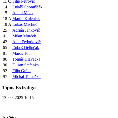
11
C
Filip Petrovič
14
Lukáš Chomiščák
15
Adam Miko
18
A
Martin Kolenčík
19
A
Lukáš Machuč
25
Adrián Jankovič
41
Milan Murček
42
Alan Fedorkovič
65
Ľuboš Delinčak
81
Maroš Toth
86
Tomáš Hlavačka
90
Dušan Štefanka
92
Filip Gubo
97
Michal Tomečko
Tipos Extraliga
13. 09. 2025 10:15
Jets Nitra