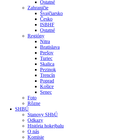
Ostatné
Zahraničie
Švajčiarsko
Česko
ISBHF
Ostatné
Regióny
Nitra
Bratislava
Prešov
Turiec
Skalica
Pezinok
Trencín
Poprad
Košice
Senec
Foto
Rôzne
SHBÚ
Stanovy SHbÚ
Odkazy
História hokejbalu
O nás
Komisie