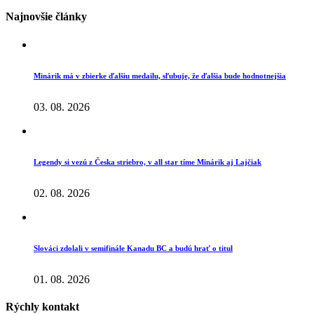
Najnovšie články
Minárik má v zbierke ďalšiu medailu, sľubuje, že ďalšia bude hodnotnejšia
03. 08. 2026
Legendy si vezú z Česka striebro, v all star tíme Minárik aj Lajčiak
02. 08. 2026
Slováci zdolali v semifinále Kanadu BC a budú hrať o titul
01. 08. 2026
Rýchly kontakt