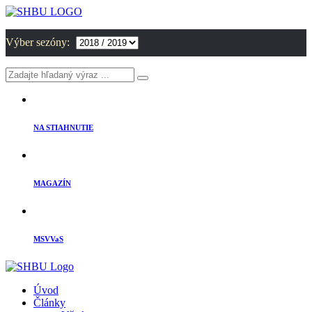
Výber sezóny:
NA STIAHNUTIE
MAGAZÍN
MSVVaS
Úvod
Články