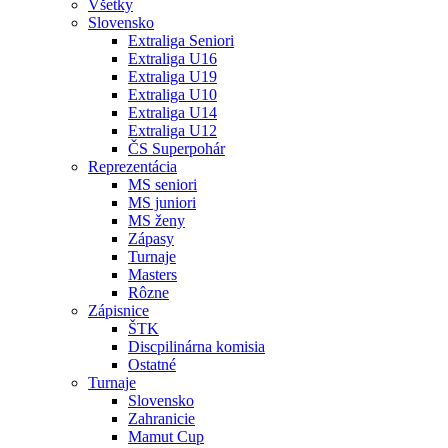
Všetky
Slovensko
Extraliga Seniori
Extraliga U16
Extraliga U19
Extraliga U10
Extraliga U14
Extraliga U12
ČS Superpohár
Reprezentácia
MS seniori
MS juniori
MS ženy
Zápasy
Turnaje
Masters
Rôzne
Zápisnice
ŠTK
Discpilinárna komisia
Ostatné
Turnaje
Slovensko
Zahranicie
Mamut Cup