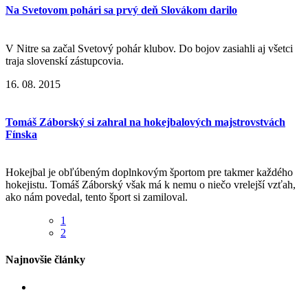
Na Svetovom pohári sa prvý deň Slovákom darilo
V Nitre sa začal Svetový pohár klubov. Do bojov zasiahli aj všetci
traja slovenskí zástupcovia.
16. 08. 2015
Tomáš Záborský si zahral na hokejbalových majstrovstvách
Fínska
Hokejbal je obľúbeným doplnkovým športom pre takmer každého
hokejistu. Tomáš Záborský však má k nemu o niečo vrelejší vzťah,
ako nám povedal, tento šport si zamiloval.
1
2
Najnovšie články