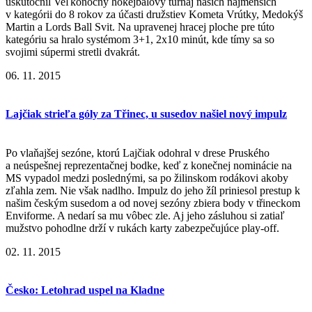
uskutočnil Veľkonočný hokejbalový turnaj našich najmenších
v kategórii do 8 rokov za účasti družstiev Kometa Vrútky, Medokýš
Martin a Lords Ball Svit. Na upravenej hracej ploche pre túto
kategóriu sa hralo systémom 3+1, 2x10 minút, kde tímy sa so
svojimi súpermi stretli dvakrát.
06. 11. 2015
Lajčiak strieľa góly za Třinec, u susedov našiel nový impulz
Po vlaňajšej sezóne, ktorú Lajčiak odohral v drese Pruského
a neúspešnej reprezentačnej bodke, keď z konečnej nominácie na
MS vypadol medzi poslednými, sa po žilinskom rodákovi akoby
zľahla zem. Nie však nadlho. Impulz do jeho žíl priniesol prestup k
našim českým susedom a od novej sezóny zbiera body v třineckom
Enviforme. A nedarí sa mu vôbec zle. Aj jeho zásluhou si zatiaľ
mužstvo pohodlne drží v rukách karty zabezpečujúce play-off.
02. 11. 2015
Česko: Letohrad uspel na Kladne