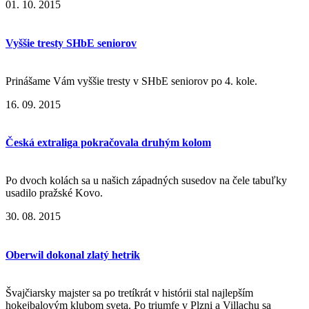
01. 10. 2015
Vyššie tresty SHbE seniorov
Prinášame Vám vyššie tresty v SHbE seniorov po 4. kole.
16. 09. 2015
Česká extraliga pokračovala druhým kolom
Po dvoch kolách sa u našich západných susedov na čele tabuľky
usadilo pražské Kovo.
30. 08. 2015
Oberwil dokonal zlatý hetrik
Švajčiarsky majster sa po tretíkrát v histórii stal najlepším
hokejbalovým klubom sveta. Po triumfe v Plzni a Villachu sa