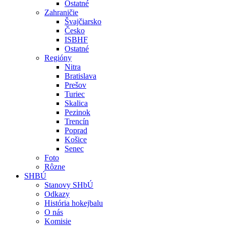
Ostatné
Zahraničie
Švajčiarsko
Česko
ISBHF
Ostatné
Regióny
Nitra
Bratislava
Prešov
Turiec
Skalica
Pezinok
Trencín
Poprad
Košice
Senec
Foto
Rôzne
SHBÚ
Stanovy SHbÚ
Odkazy
História hokejbalu
O nás
Komisie