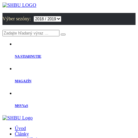
Výber sezóny:
NA STIAHNUTIE
MAGAZÍN
MSVVaS
Úvod
Články