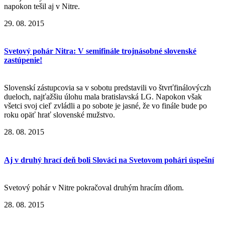
napokon tešil aj v Nitre.
29. 08. 2015
Svetový pohár Nitra: V semifinále trojnásobné slovenské
zastúpenie!
Slovenskí zástupcovia sa v sobotu predstavili vo štvrťfinálovýczh
dueloch, najťažšiu úlohu mala bratislavská LG. Napokon však
všetci svoj cieľ zvládli a po sobote je jasné, že vo finále bude po
roku opäť hrať slovenské mužstvo.
28. 08. 2015
Aj v druhý hrací deň boli Slováci na Svetovom pohári úspešní
Svetový pohár v Nitre pokračoval druhým hracím dňom.
28. 08. 2015