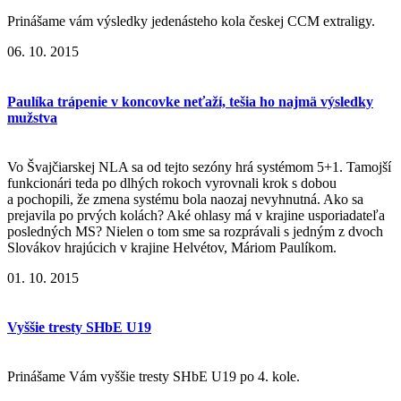
Prinášame vám výsledky jedenásteho kola českej CCM extraligy.
06. 10. 2015
Paulíka trápenie v koncovke neťaží, tešia ho najmä výsledky
mužstva
Vo Švajčiarskej NLA sa od tejto sezóny hrá systémom 5+1. Tamojší
funkcionári teda po dlhých rokoch vyrovnali krok s dobou
a pochopili, že zmena systému bola naozaj nevyhnutná. Ako sa
prejavila po prvých kolách? Aké ohlasy má v krajine usporiadateľa
posledných MS? Nielen o tom sme sa rozprávali s jedným z dvoch
Slovákov hrajúcich v krajine Helvétov, Máriom Paulíkom.
01. 10. 2015
Vyššie tresty SHbE U19
Prinášame Vám vyššie tresty SHbE U19 po 4. kole.