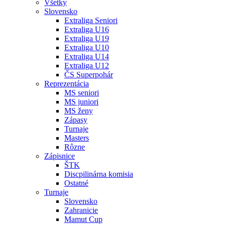
Všetky
Slovensko
Extraliga Seniori
Extraliga U16
Extraliga U19
Extraliga U10
Extraliga U14
Extraliga U12
ČS Superpohár
Reprezentácia
MS seniori
MS juniori
MS ženy
Zápasy
Turnaje
Masters
Rôzne
Zápisnice
ŠTK
Discpilinárna komisia
Ostatné
Turnaje
Slovensko
Zahranicie
Mamut Cup