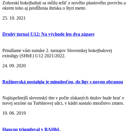
Zohorskí hokejbalisti sa môžu tešiť z nového plastového povrchu a
okrem toho aj predĺženia ihriska o štyri metre.
25. 10. 2021
Druhý turnaj U12: Na východe len dva zápasy
Prinášame vám sumáre 2. turnajov Slovenskej hokejbalovej
extraligy (SHbE) U12 2021/2022.
24. 09. 2020
Ružinovská nostalgia je minulosťou, do ligy s novou obranou
Najúspešnejší slovenský tím v počte získaných titulov bude hrať v
novej sezóne na Turbínovej ulici, v kádri nastalo množstvo zmien.
10. 06. 2019
Hancop triumfoval v BAHbL