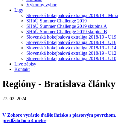
Výkonný výbor
Ligy
Slovenská hokejbalová extraliga 2018/19 - Muži
SHbÚ Summer Challenge 2019
SHbÚ Summer Challenge 2019 skupina A
SHbÚ Summer Challenge 2019 skupina B
Slovenská hokejbalová extraliga 2018/19 - U19
Slovenská hokejbalová extraliga 2018/19 - U16
Slovenská hokejbalová extraliga 2018/19 - U14
Slovenská hokejbalová extraliga 2018/19 - U12
Slovenská hokejbalová extraliga 2018/19 - U10
Live zápisy
Kontakt
Regióny - Bratislava
články
27. 02. 2024
V Zohore vyrástlo ďalšie ihrisko s plastovým povrchom,
predĺžilo ho o 4 metre