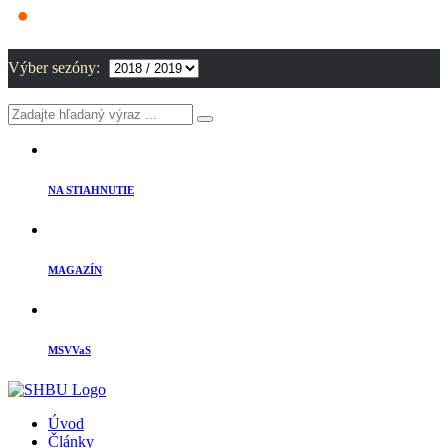
Výber sezóny:
NA STIAHNUTIE
MAGAZÍN
MSVVaS
Úvod
Články