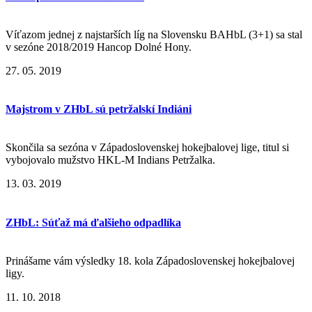
Víťazom jednej z najstarších líg na Slovensku BAHbL (3+1) sa stal
v sezóne 2018/2019 Hancop Dolné Hony.
27. 05. 2019
Majstrom v ZHbL sú petržalskí Indiáni
Skončila sa sezóna v Západoslovenskej hokejbalovej lige, titul si
vybojovalo mužstvo HKL-M Indians Petržalka.
13. 03. 2019
ZHbL: Súťaž má ďalšieho odpadlíka
Prinášame vám výsledky 18. kola Západoslovenskej hokejbalovej
ligy.
11. 10. 2018