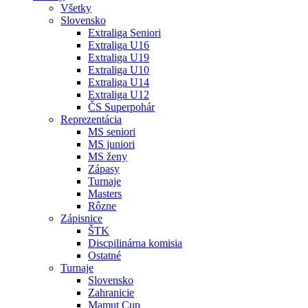
Všetky
Slovensko
Extraliga Seniori
Extraliga U16
Extraliga U19
Extraliga U10
Extraliga U14
Extraliga U12
ČS Superpohár
Reprezentácia
MS seniori
MS juniori
MS ženy
Zápasy
Turnaje
Masters
Rôzne
Zápisnice
ŠTK
Discpilinárna komisia
Ostatné
Turnaje
Slovensko
Zahranicie
Mamut Cup