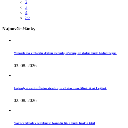
2
3
4
>>
Najnovšie články
Minárik má v zbierke ďalšiu medailu, sľubuje, že ďalšia bude hodnotnejšia
03. 08. 2026
Legendy si vezú z Česka striebro, v all star tíme Minárik aj Lajčiak
02. 08. 2026
Slováci zdolali v semifinále Kanadu BC a budú hrať o titul