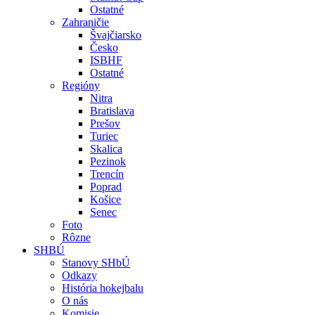
Ostatné
Zahraničie
Švajčiarsko
Česko
ISBHF
Ostatné
Regióny
Nitra
Bratislava
Prešov
Turiec
Skalica
Pezinok
Trencín
Poprad
Košice
Senec
Foto
Rôzne
SHBÚ
Stanovy SHbÚ
Odkazy
História hokejbalu
O nás
Komisie