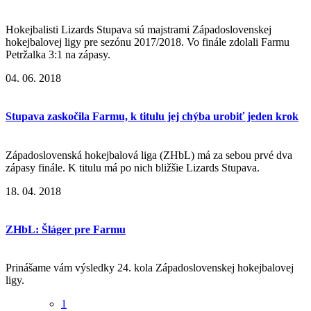
Hokejbalisti Lizards Stupava sú majstrami Západoslovenskej
hokejbalovej ligy pre sezónu 2017/2018. Vo finále zdolali Farmu
Petržalka 3:1 na zápasy.
04. 06. 2018
Stupava zaskočila Farmu, k titulu jej chýba urobiť jeden krok
Západoslovenská hokejbalová liga (ZHbL) má za sebou prvé dva
zápasy finále. K titulu má po nich bližšie Lizards Stupava.
18. 04. 2018
ZHbL: Šláger pre Farmu
Prinášame vám výsledky 24. kola Západoslovenskej hokejbalovej
ligy.
1