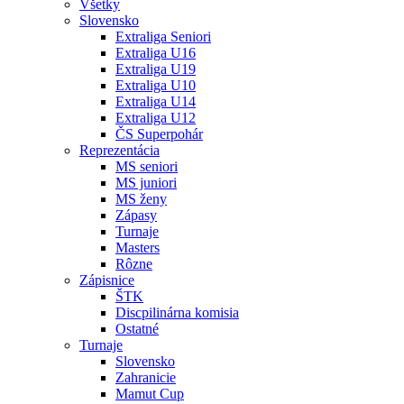
Všetky
Slovensko
Extraliga Seniori
Extraliga U16
Extraliga U19
Extraliga U10
Extraliga U14
Extraliga U12
ČS Superpohár
Reprezentácia
MS seniori
MS juniori
MS ženy
Zápasy
Turnaje
Masters
Rôzne
Zápisnice
ŠTK
Discpilinárna komisia
Ostatné
Turnaje
Slovensko
Zahranicie
Mamut Cup