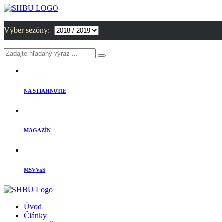
Výber sezóny:
NA STIAHNUTIE
MAGAZÍN
MSVVaS
Úvod
Články