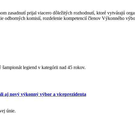
 zasadnutí prijal viacero dôležitých rozhodnutí, ktoré vytvárajú or
nie odborných komisií, rozdelenie kompetencií členov Výkonného výbor
ý šampionát legiend v kategórii nad 45 rokov.
áli aj nový výkonný výbor a viceprezidenta
vej únie.