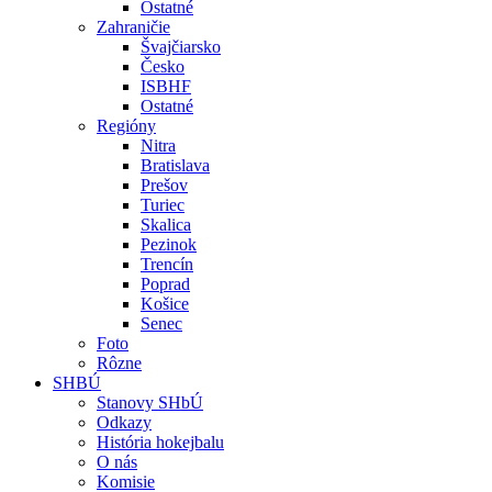
Ostatné
Zahraničie
Švajčiarsko
Česko
ISBHF
Ostatné
Regióny
Nitra
Bratislava
Prešov
Turiec
Skalica
Pezinok
Trencín
Poprad
Košice
Senec
Foto
Rôzne
SHBÚ
Stanovy SHbÚ
Odkazy
História hokejbalu
O nás
Komisie