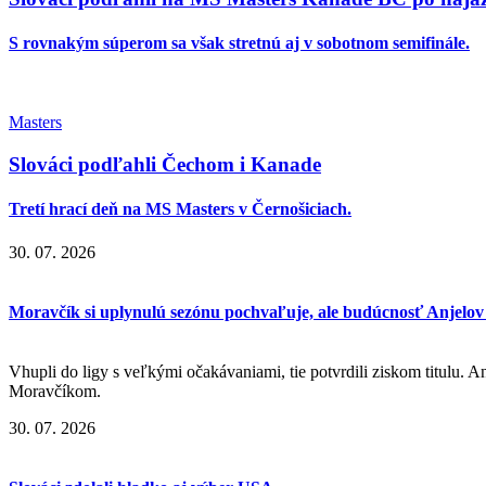
S rovnakým súperom sa však stretnú aj v sobotnom semifinále.
Masters
Slováci podľahli Čechom i Kanade
Tretí hrací deň na MS Masters v Černošiciach.
30. 07. 2026
Moravčík si uplynulú sezónu pochvaľuje, ale budúcnosť Anjelov 
Vhupli do ligy s veľkými očakávaniami, tie potvrdili ziskom titulu. A
Moravčíkom.
30. 07. 2026