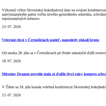
Výkonný výbor Slovenskej hokejbalovej únie na svojom kombinovanom
najvýznamnejšie patria voľba nového generálneho sekretára, schvále
reprezentačných trénerov.
23. 07. 2026
Veteráni chcú v Černošiciach uspieť, naposledy získali bronz
Od utorka 28. júla sa v Černošiciach pri Prahe uskutoční ďalší svetov
18. 07. 2026
Miroslav Dragun povedie úniu aj ďalšie štyri roky, kongres schv
V Žiline sa 18. júla konala volebná konferencia Slovenskej hokejbalo
15. 07. 2026