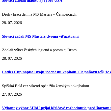
Slováci zdolali hladko aj výber USA
Druhý hrací deň na MS Masters v Černošiciach.
28. 07. 2026
Slováci začali MS Masters dvoma víťazstvami
Zdolali výber českých legiend a potom aj Britov.
28. 07. 2026
Ladies Cup napísal svoju jedenástu kapitolu. Chlpáňovú teší, že
Spišská Belá cez víkend opäť žila ženským hokejbalom.
27. 07. 2026
Výkonný výbor SHbÚ prijal kľúčové rozhodnutia pred štartom 