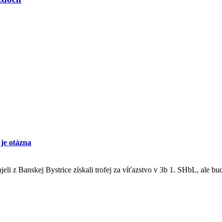
je otázna
njeli z Banskej Bystrice získali trofej za víťazstvo v 3b 1. SHbL, ale 