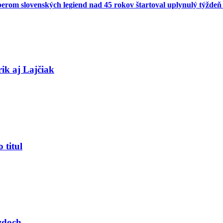
 výberom slovenských legiend nad 45 rokov štartoval uplynulý týžd
rik aj Lajčiak
 titul
zdoch