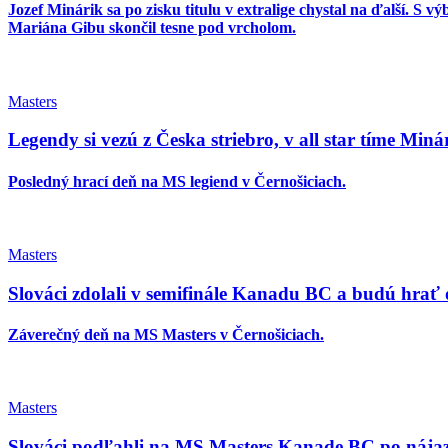
Jozef Minárik sa po zisku titulu v extralige chystal na ďalší. S
Mariána Gibu skončil tesne pod vrcholom.
Masters
Legendy si vezú z Česka striebro, v all star tíme Miná
Posledný hrací deň na MS legiend v Černošiciach.
Masters
Slováci zdolali v semifinále Kanadu BC a budú hrať o
Záverečný deň na MS Masters v Černošiciach.
Masters
Slováci podľahli na MS Masters Kanade BC po nája