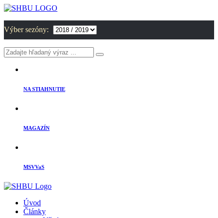
Výber sezóny:
NA STIAHNUTIE
MAGAZÍN
MSVVaS
Úvod
Články