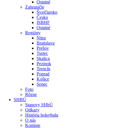
Ostatné
Zahraničie
Švajčiarsko
Česko
ISBHF
Ostatné
Regióny
Nitra
Bratislava
Prešov
Turiec
Skalica
Pezinok
Trencín
Poprad
Košice
Senec
Foto
Rôzne
SHBÚ
Stanovy SHbÚ
Odkazy
História hokejbalu
O nás
Komisie