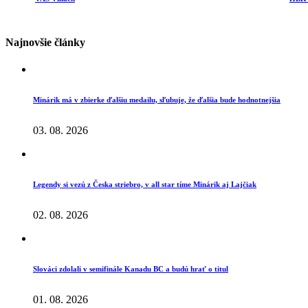
Najnovšie články
Minárik má v zbierke ďalšiu medailu, sľubuje, že ďalšia bude hodnotnejšia
03. 08. 2026
Legendy si vezú z Česka striebro, v all star tíme Minárik aj Lajčiak
02. 08. 2026
Slováci zdolali v semifinále Kanadu BC a budú hrať o titul
01. 08. 2026