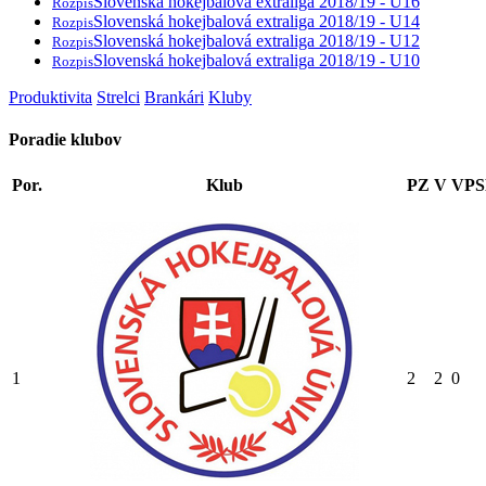
Slovenská hokejbalová extraliga 2018/19 - U16
Rozpis
Slovenská hokejbalová extraliga 2018/19 - U14
Rozpis
Slovenská hokejbalová extraliga 2018/19 - U12
Rozpis
Slovenská hokejbalová extraliga 2018/19 - U10
Rozpis
Produktivita
Strelci
Brankári
Kluby
Poradie klubov
Por.
Klub
PZ
V
VP
1
2
2
0