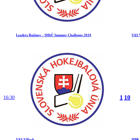
Leaders Ružinov - SHbÚ Summer Challenge 2019
VAS V
1
10
16:30
VAS Villach
HBK 