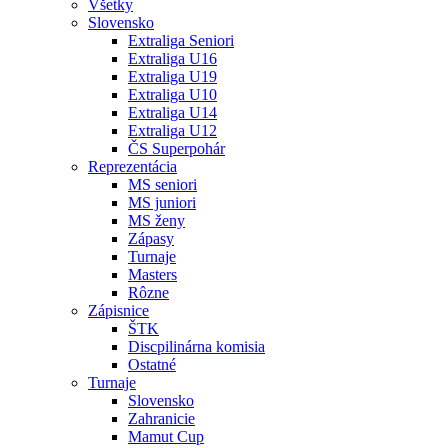
Všetky
Slovensko
Extraliga Seniori
Extraliga U16
Extraliga U19
Extraliga U10
Extraliga U14
Extraliga U12
ČS Superpohár
Reprezentácia
MS seniori
MS juniori
MS ženy
Zápasy
Turnaje
Masters
Rôzne
Zápisnice
ŠTK
Discpilinárna komisia
Ostatné
Turnaje
Slovensko
Zahranicie
Mamut Cup