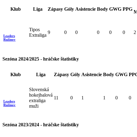
Klub
Liga
Zápasy
Góly
Asistencie
Body
GWG
PPG
M
Tipos
9
0
0
0
0
0
2
Extraliga
Leaders
Ružinov
Sezóna 2024/2025 - hráčske štatistiky
Klub
Liga
Zápasy
Góly
Asistencie
Body
GWG
PP
Slovenská
hokejbalová
11
0
1
1
0
0
extraliga
Leaders
Ružinov
muži
Sezóna 2023/2024 - hráčske štatistiky