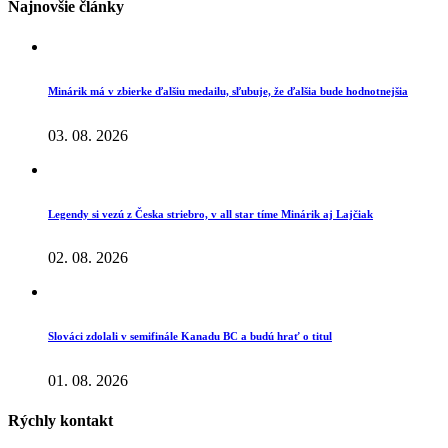
Najnovšie články
Minárik má v zbierke ďalšiu medailu, sľubuje, že ďalšia bude hodnotnejšia
03. 08. 2026
Legendy si vezú z Česka striebro, v all star tíme Minárik aj Lajčiak
02. 08. 2026
Slováci zdolali v semifinále Kanadu BC a budú hrať o titul
01. 08. 2026
Rýchly kontakt