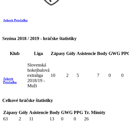
Jokerit Petržalka
Sezóna 2018 / 2019 - hráčske štatistiky
Klub
Liga
Zápasy
Góly
Asistencie
Body
GWG
PP
Slovenská
hokejbalová
extraliga
10
2
5
7
0
0
Jokerit
2018/19 -
Petržalka
Muži
Celkové hráčske štatistiky
Zápasy
Góly
Asistencie
Body
GWG
PPG
Tr. Minúty
63
2
11
13
0
0
26