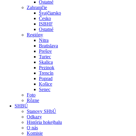
Ostatné
Zahraničie
Švajčiarsko
Česko
ISBHF
Ostatné
Regióny
Nitra
Bratislava
Prešov
Turiec
Skalica
Pezinok
Trencín
Poprad
Košice
Senec
Foto
Rôzne
SHBÚ
Stanovy SHbÚ
Odkazy
História hokejbalu
O nás
Komisie