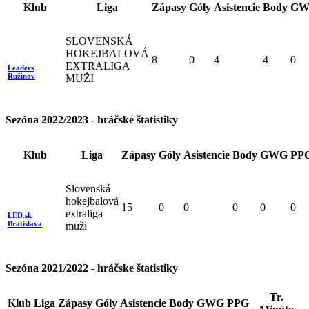
Klub
Liga
Zápasy
Góly
Asistencie
Body
GW
SLOVENSKÁ
HOKEJBALOVÁ
8
0
4
4
0
EXTRALIGA
Leaders
Ružinov
MUŽI
Sezóna 2022/2023 - hráčske štatistiky
Klub
Liga
Zápasy
Góly
Asistencie
Body
GWG
PP
Slovenská
hokejbalová
15
0
0
0
0
0
extraliga
LED.sk
Bratislava
muži
Sezóna 2021/2022 - hráčske štatistiky
Tr.
Klub
Liga
Zápasy
Góly
Asistencie
Body
GWG
PPG