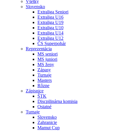
Všetky
Slovensko
Extraliga Seniori
Extraliga U16
Extraliga U19
Extraliga U10
Extraliga U14
Extraliga U12
ČS Superpohár
Reprezentácia
MS seniori
MS juniori
MS ženy
Zápasy
Turnaje
Masters
Rôzne
Zápisnice
ŠTK
Discpilinárna komisia
Ostatné
Turnaje
Slovensko
Zahranicie
Mamut Cup