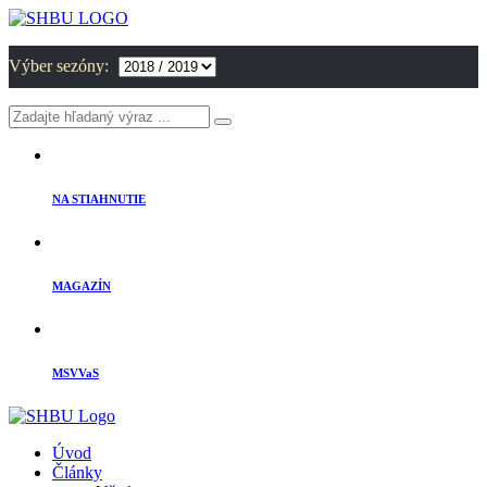
Výber sezóny:
NA STIAHNUTIE
MAGAZÍN
MSVVaS
Úvod
Články