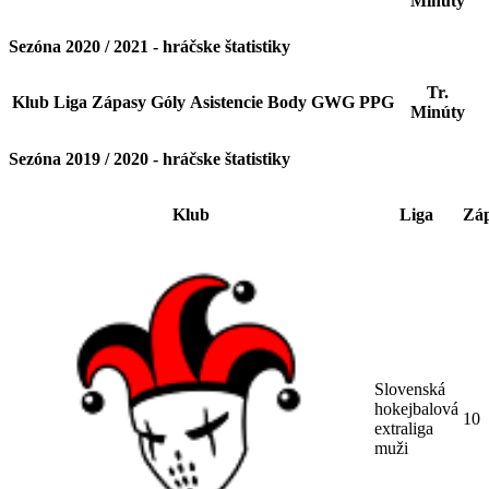
Minúty
Sezóna 2020 / 2021 - hráčske štatistiky
Tr.
Klub
Liga
Zápasy
Góly
Asistencie
Body
GWG
PPG
Minúty
Sezóna 2019 / 2020 - hráčske štatistiky
Klub
Liga
Zá
Slovenská
hokejbalová
10
extraliga
muži