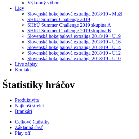
Výkonný výbor
Ligy
Slovenská hokejbalová extraliga 2018/19 - Muži
SHbÚ Summer Challenge 2019
SHbÚ Summer Challenge 2019 skupina A
SHbÚ Summer Challenge 2019 skupina B
Slovenská hokejbalová extraliga 2018/19 - U19
Slovenská hokejbalová extraliga 2018/19 - U16
Slovenská hokejbalová extraliga 2018/19 - U14
Slovenská hokejbalová extraliga 2018/19 - U12
Slovenská hokejbalová extraliga 2018/19 - U10
Live zápisy
Kontakt
Štatistiky hráčov
Produktivita
Najlepší strelci
Brankári
Celkové štatistiky
Základná časť
Play off