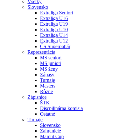
Všetky
Slovensko
Extraliga Seniori
Extraliga U16
Extraliga U19
Extraliga U10
Extraliga U14
Extraliga U12
ČS Superpohár
Reprezentácia
MS seniori
MS juniori
MS ženy
Zápasy
Turnaje
Masters
Rôzne
Zápisnice
ŠTK
Discpilinárna komisia
Ostatné
Turnaje
Slovensko
Zahranicie
Mamut Cup