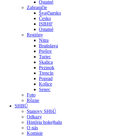
Ostatné
Zahraničie
Švajčiarsko
Česko
ISBHF
Ostatné
Regióny
Nitra
Bratislava
Prešov
Turiec
Skalica
Pezinok
Trencín
Poprad
Košice
Senec
Foto
Rôzne
SHBÚ
Stanovy SHbÚ
Odkazy
História hokejbalu
O nás
Komisie