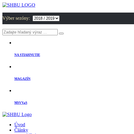
Výber sezóny:
NA STIAHNUTIE
MAGAZÍN
MSVVaS
Úvod
Články