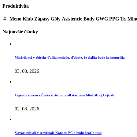
Produktivita
#
Meno
Klub
Zápasy
Góly
Asistencie
Body
GWG
PPG
Tr. Min
Najnovšie články
Minárik má v zbierke ďalšiu medailu, sľubuje, že ďalšia bude hodnotnejšia
03. 08. 2026
Legendy si vezú z Česka striebro, v all star tíme Minárik aj Lajčiak
02. 08. 2026
Slováci zdolali v semifinále Kanadu BC a budú hrať o titul