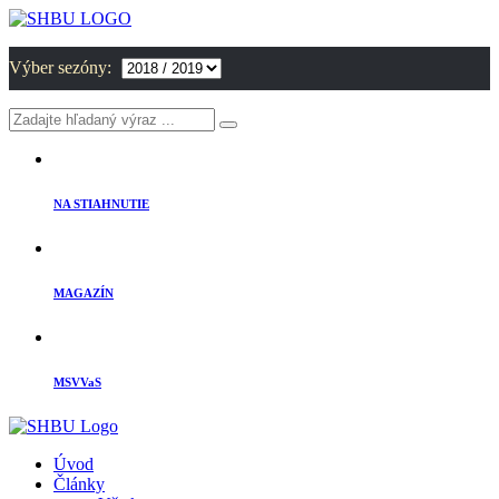
Výber sezóny:
NA STIAHNUTIE
MAGAZÍN
MSVVaS
Úvod
Články