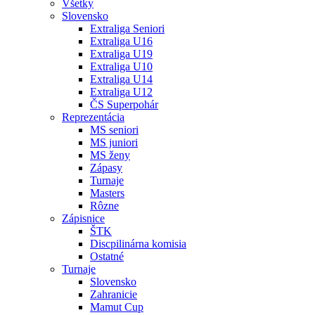
Všetky
Slovensko
Extraliga Seniori
Extraliga U16
Extraliga U19
Extraliga U10
Extraliga U14
Extraliga U12
ČS Superpohár
Reprezentácia
MS seniori
MS juniori
MS ženy
Zápasy
Turnaje
Masters
Rôzne
Zápisnice
ŠTK
Discpilinárna komisia
Ostatné
Turnaje
Slovensko
Zahranicie
Mamut Cup