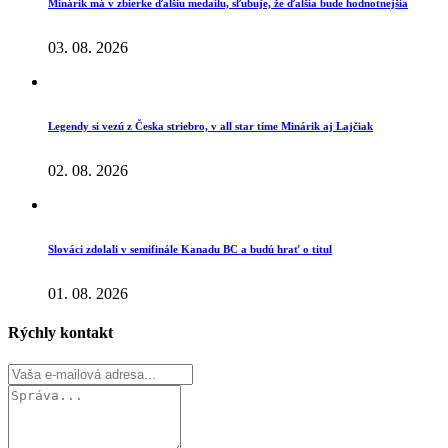
Minárik má v zbierke ďalšiu medailu, sľubuje, že ďalšia bude hodnotnejšia
03. 08. 2026
Legendy si vezú z Česka striebro, v all star tíme Minárik aj Lajčiak
02. 08. 2026
Slováci zdolali v semifinále Kanadu BC a budú hrať o titul
01. 08. 2026
Rýchly kontakt