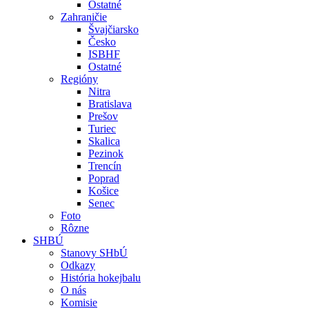
Ostatné
Zahraničie
Švajčiarsko
Česko
ISBHF
Ostatné
Regióny
Nitra
Bratislava
Prešov
Turiec
Skalica
Pezinok
Trencín
Poprad
Košice
Senec
Foto
Rôzne
SHBÚ
Stanovy SHbÚ
Odkazy
História hokejbalu
O nás
Komisie