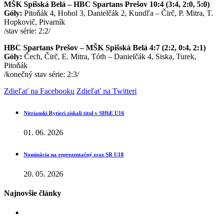
MŠK Spišská Belá – HBC Spartans Prešov 10:4 (3:4, 2:0, 5:0)
Góly:
Pitoňák 4, Hohol 3, Danielčák 2, Kundľa – Čirč, P. Mitra, T.
Hopkovič, Pivarník
/stav série: 2:2/
HBC Spartans Prešov – MŠK Spišská Belá 4:7 (2:2, 0:4, 2:1)
Góly:
Čech, Čirč, E. Mitra, Tóth – Danielčák 4, Siska, Turek,
Pitoňák
/konečný stav série: 2:3/
Zdieľať na Facebooku
Zdieľať na Twitteri
Nitrianski Rytieri získali titul v SHbE U16
01. 06. 2026
Nominácia na reprezentačný zraz SR U18
20. 05. 2026
Najnovšie články