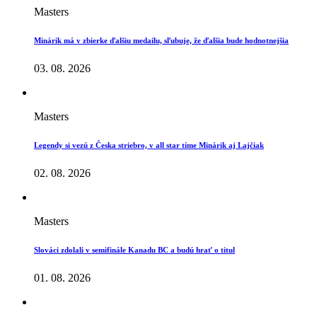
Masters
Minárik má v zbierke ďalšiu medailu, sľubuje, že ďalšia bude hodnotnejšia
03. 08. 2026
Masters
Legendy si vezú z Česka striebro, v all star tíme Minárik aj Lajčiak
02. 08. 2026
Masters
Slováci zdolali v semifinále Kanadu BC a budú hrať o titul
01. 08. 2026