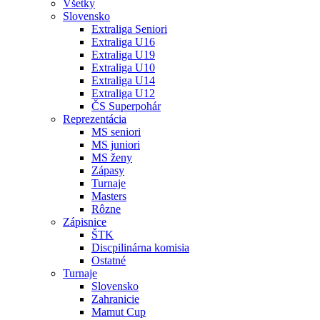
Všetky
Slovensko
Extraliga Seniori
Extraliga U16
Extraliga U19
Extraliga U10
Extraliga U14
Extraliga U12
ČS Superpohár
Reprezentácia
MS seniori
MS juniori
MS ženy
Zápasy
Turnaje
Masters
Rôzne
Zápisnice
ŠTK
Discpilinárna komisia
Ostatné
Turnaje
Slovensko
Zahranicie
Mamut Cup