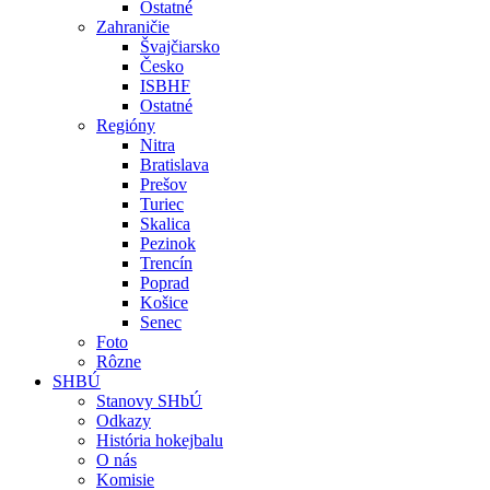
Ostatné
Zahraničie
Švajčiarsko
Česko
ISBHF
Ostatné
Regióny
Nitra
Bratislava
Prešov
Turiec
Skalica
Pezinok
Trencín
Poprad
Košice
Senec
Foto
Rôzne
SHBÚ
Stanovy SHbÚ
Odkazy
História hokejbalu
O nás
Komisie