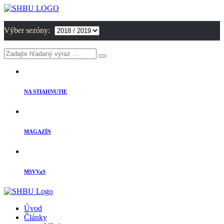
Výber sezóny:
NA STIAHNUTIE
MAGAZÍN
MSVVaS
Úvod
Články