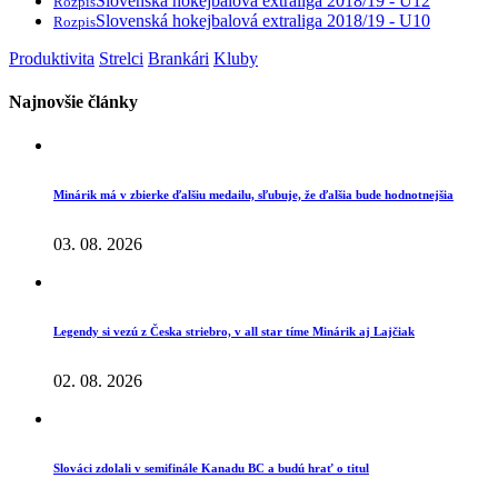
Slovenská hokejbalová extraliga 2018/19 - U12
Rozpis
Slovenská hokejbalová extraliga 2018/19 - U10
Rozpis
Produktivita
Strelci
Brankári
Kluby
Najnovšie články
Minárik má v zbierke ďalšiu medailu, sľubuje, že ďalšia bude hodnotnejšia
03. 08. 2026
Legendy si vezú z Česka striebro, v all star tíme Minárik aj Lajčiak
02. 08. 2026
Slováci zdolali v semifinále Kanadu BC a budú hrať o titul