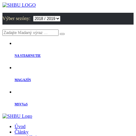
Výber sezóny:
NA STIAHNUTIE
MAGAZÍN
MSVVaS
Úvod
Články