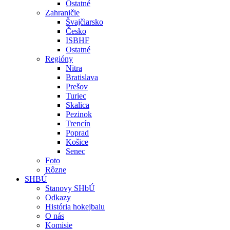
Ostatné
Zahraničie
Švajčiarsko
Česko
ISBHF
Ostatné
Regióny
Nitra
Bratislava
Prešov
Turiec
Skalica
Pezinok
Trencín
Poprad
Košice
Senec
Foto
Rôzne
SHBÚ
Stanovy SHbÚ
Odkazy
História hokejbalu
O nás
Komisie