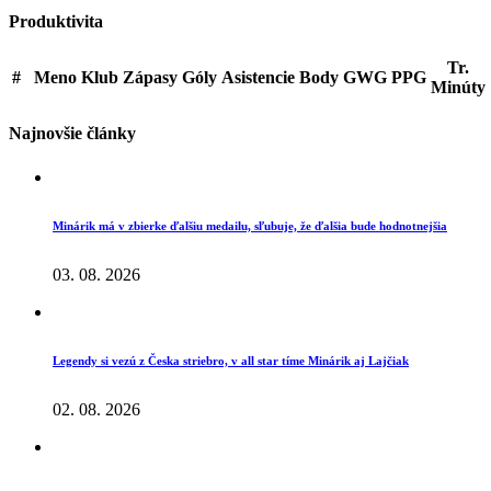
Produktivita
Tr.
#
Meno
Klub
Zápasy
Góly
Asistencie
Body
GWG
PPG
Minúty
Najnovšie články
Minárik má v zbierke ďalšiu medailu, sľubuje, že ďalšia bude hodnotnejšia
03. 08. 2026
Legendy si vezú z Česka striebro, v all star tíme Minárik aj Lajčiak
02. 08. 2026