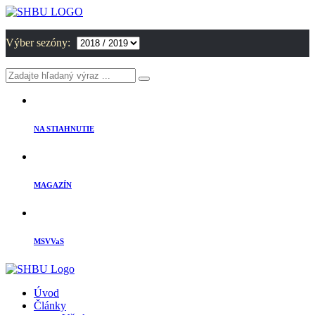
Výber sezóny:
NA STIAHNUTIE
MAGAZÍN
MSVVaS
Úvod
Články