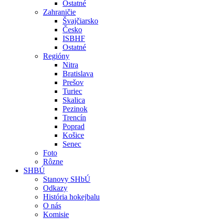
Ostatné
Zahraničie
Švajčiarsko
Česko
ISBHF
Ostatné
Regióny
Nitra
Bratislava
Prešov
Turiec
Skalica
Pezinok
Trencín
Poprad
Košice
Senec
Foto
Rôzne
SHBÚ
Stanovy SHbÚ
Odkazy
História hokejbalu
O nás
Komisie