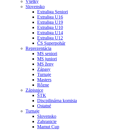
Všetky
Slovensko
Extraliga Seniori
Extraliga U16
Extraliga U19
Extraliga U10
Extraliga U14
Extraliga U12
ČS Superpohár
Reprezentácia
MS seniori
MS juniori
MS ženy
Zápasy
Turnaje
Masters
Rôzne
Zápisnice
ŠTK
Discpilinárna komisia
Ostatné
Turnaje
Slovensko
Zahranicie
Mamut Cup