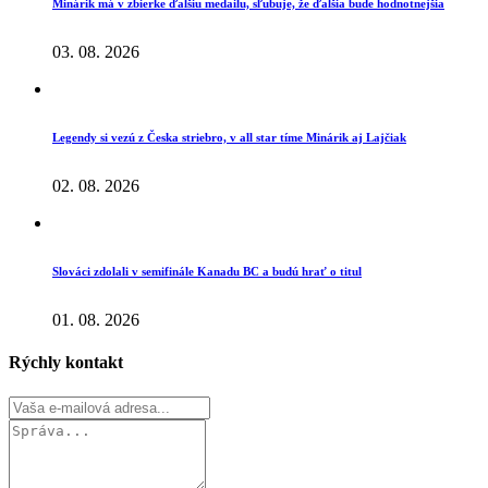
Minárik má v zbierke ďalšiu medailu, sľubuje, že ďalšia bude hodnotnejšia
03. 08. 2026
Legendy si vezú z Česka striebro, v all star tíme Minárik aj Lajčiak
02. 08. 2026
Slováci zdolali v semifinále Kanadu BC a budú hrať o titul
01. 08. 2026
Rýchly kontakt