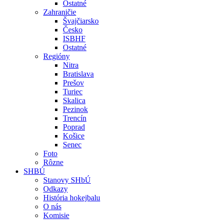
Ostatné
Zahraničie
Švajčiarsko
Česko
ISBHF
Ostatné
Regióny
Nitra
Bratislava
Prešov
Turiec
Skalica
Pezinok
Trencín
Poprad
Košice
Senec
Foto
Rôzne
SHBÚ
Stanovy SHbÚ
Odkazy
História hokejbalu
O nás
Komisie