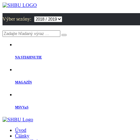
Výber sezóny:
NA STIAHNUTIE
MAGAZÍN
MSVVaS
Úvod
Články