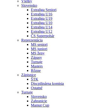
Všetky
Slovensko
Extraliga Seniori
Extraliga U16
Extraliga U19
Extraliga U10
Extraliga U14
Extraliga U12
ČS Superpohár
Reprezentácia
MS seniori
MS juniori
MS ženy
Zápasy
Turnaje
Masters
Rôzne
Zápisnice
ŠTK
Discpilinárna komisia
Ostatné
Turnaje
Slovensko
Zahranicie
Mamut Cup