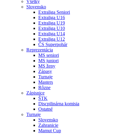
Všetky
Slovensko
Extraliga Seniori
Extraliga U16
Extraliga U19
Extraliga U10
Extraliga U14
Extraliga U12
ČS Superpohár
Reprezentácia
MS seniori
MS juniori
MS ženy
Zápasy
Turnaje
Masters
Rôzne
Zápisnice
ŠTK
Discpilinárna komisia
Ostatné
Turnaje
Slovensko
Zahranicie
Mamut Cup