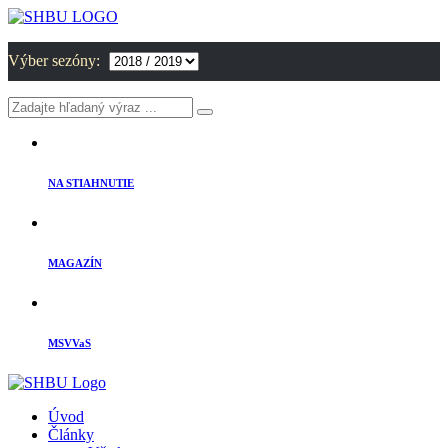
Výber sezóny:
NA STIAHNUTIE
MAGAZÍN
MSVVaS
Úvod
Články