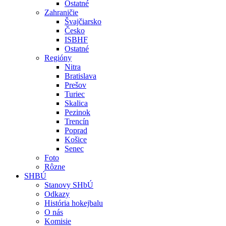
Ostatné
Zahraničie
Švajčiarsko
Česko
ISBHF
Ostatné
Regióny
Nitra
Bratislava
Prešov
Turiec
Skalica
Pezinok
Trencín
Poprad
Košice
Senec
Foto
Rôzne
SHBÚ
Stanovy SHbÚ
Odkazy
História hokejbalu
O nás
Komisie