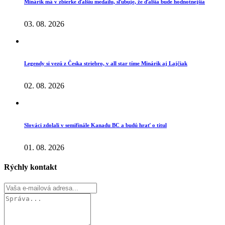
Minárik má v zbierke ďalšiu medailu, sľubuje, že ďalšia bude hodnotnejšia
03. 08. 2026
Legendy si vezú z Česka striebro, v all star tíme Minárik aj Lajčiak
02. 08. 2026
Slováci zdolali v semifinále Kanadu BC a budú hrať o titul
01. 08. 2026
Rýchly kontakt