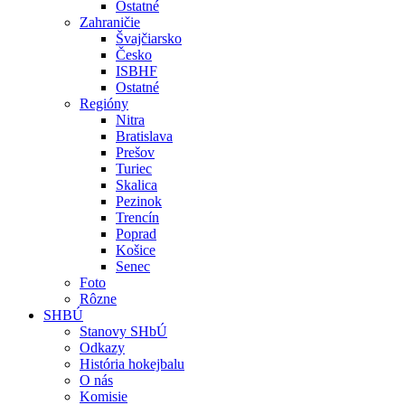
Ostatné
Zahraničie
Švajčiarsko
Česko
ISBHF
Ostatné
Regióny
Nitra
Bratislava
Prešov
Turiec
Skalica
Pezinok
Trencín
Poprad
Košice
Senec
Foto
Rôzne
SHBÚ
Stanovy SHbÚ
Odkazy
História hokejbalu
O nás
Komisie