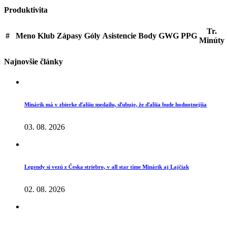
Produktivita
Tr.
#
Meno
Klub
Zápasy
Góly
Asistencie
Body
GWG
PPG
Minúty
Najnovšie články
Minárik má v zbierke ďalšiu medailu, sľubuje, že ďalšia bude hodnotnejšia
03. 08. 2026
Legendy si vezú z Česka striebro, v all star tíme Minárik aj Lajčiak
02. 08. 2026