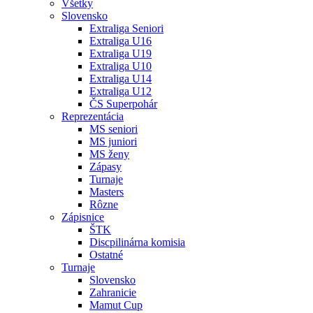
Všetky
Slovensko
Extraliga Seniori
Extraliga U16
Extraliga U19
Extraliga U10
Extraliga U14
Extraliga U12
ČS Superpohár
Reprezentácia
MS seniori
MS juniori
MS ženy
Zápasy
Turnaje
Masters
Rôzne
Zápisnice
ŠTK
Discpilinárna komisia
Ostatné
Turnaje
Slovensko
Zahranicie
Mamut Cup