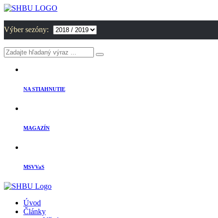
Výber sezóny:
NA STIAHNUTIE
MAGAZÍN
MSVVaS
Úvod
Články