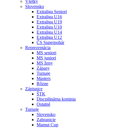
Všetky
Slovensko
Extraliga Seniori
Extraliga U16
Extraliga U19
Extraliga U10
Extraliga U14
Extraliga U12
ČS Superpohár
Reprezentácia
MS seniori
MS juniori
MS ženy
Zápasy
Turnaje
Masters
Rôzne
Zápisnice
ŠTK
Discpilinárna komisia
Ostatné
Turnaje
Slovensko
Zahranicie
Mamut Cup