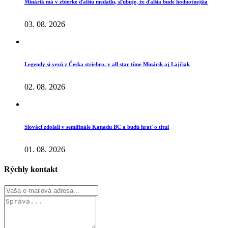
Minárik má v zbierke ďalšiu medailu, sľubuje, že ďalšia bude hodnotnejšia
03. 08. 2026
Legendy si vezú z Česka striebro, v all star tíme Minárik aj Lajčiak
02. 08. 2026
Slováci zdolali v semifinále Kanadu BC a budú hrať o titul
01. 08. 2026
Rýchly kontakt