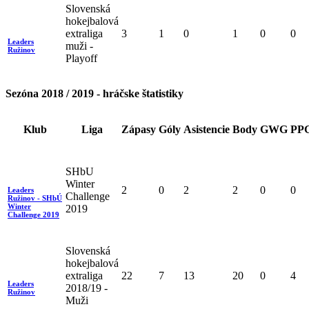
Slovenská
hokejbalová
extraliga
3
1
0
1
0
0
Leaders
muži -
Ružinov
Playoff
Sezóna 2018 / 2019 - hráčske štatistiky
Klub
Liga
Zápasy
Góly
Asistencie
Body
GWG
PP
SHbU
Winter
2
0
2
2
0
0
Leaders
Challenge
Ružinov - SHbÚ
Winter
2019
Challenge 2019
Slovenská
hokejbalová
extraliga
22
7
13
20
0
4
Leaders
2018/19 -
Ružinov
Muži