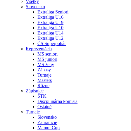
Všetky
Slovensko
Extraliga Seniori
Extraliga U16
Extraliga U19
Extraliga U10
Extraliga U14
Extraliga U12
ČS Superpohár
Reprezentácia
MS seniori
MS juniori
MS ženy
Zápasy
Turnaje
Masters
Rôzne
Zápisnice
ŠTK
Discpilinárna komisia
Ostatné
Turnaje
Slovensko
Zahranicie
Mamut Cup