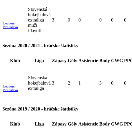
Slovenská
hokejbalová
extraliga
3
0
0
0
0
0
Leaders
muži -
Bratislava
Playoff
Sezóna 2020 / 2021 - hráčske štatistiky
Klub
Liga
Zápasy
Góly
Asistencie
Body
GWG
PP
Slovenská
hokejbalová
3
2
1
3
0
0
Leaders
extraliga
Bratislava
Sezóna 2019 / 2020 - hráčske štatistiky
Klub
Liga
Zápasy
Góly
Asistencie
Body
GWG
PP