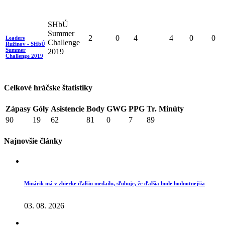
SHbÚ
Summer
2
0
4
4
0
0
Leaders
Challenge
Ružinov - SHbÚ
Summer
2019
Challenge 2019
Celkové hráčske štatistiky
Zápasy
Góly
Asistencie
Body
GWG
PPG
Tr. Minúty
90
19
62
81
0
7
89
Najnovšie články
Minárik má v zbierke ďalšiu medailu, sľubuje, že ďalšia bude hodnotnejšia
03. 08. 2026