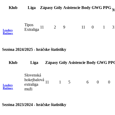
Klub
Liga
Zápasy
Góly
Asistencie
Body
GWG
PPG
M
Tipos
11
2
9
11
0
1
3
Extraliga
Leaders
Ružinov
Sezóna 2024/2025 - hráčske štatistiky
Klub
Liga
Zápasy
Góly
Asistencie
Body
GWG
PP
Slovenská
hokejbalová
11
1
5
6
0
0
extraliga
Leaders
Ružinov
muži
Sezóna 2023/2024 - hráčske štatistiky