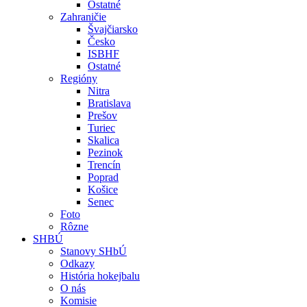
Ostatné
Zahraničie
Švajčiarsko
Česko
ISBHF
Ostatné
Regióny
Nitra
Bratislava
Prešov
Turiec
Skalica
Pezinok
Trencín
Poprad
Košice
Senec
Foto
Rôzne
SHBÚ
Stanovy SHbÚ
Odkazy
História hokejbalu
O nás
Komisie