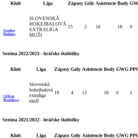
Klub
Liga
Zápasy
Góly
Asistencie
Body
GW
SLOVENSKÁ
HOKEJBALOVÁ
15
2
16
18
0
EXTRALIGA
Leaders
Ružinov
MUŽI
Sezóna 2022/2023 - hráčske štatistiky
Klub
Liga
Zápasy
Góly
Asistencie
Body
GWG
PP
Slovenská
hokejbalová
18
4
12
16
0
2
extraliga
LED.sk
Bratislava
muži
Sezóna 2021/2022 - hráčske štatistiky
Klub
Liga
Zápasy
Góly
Asistencie
Body
GWG
PP