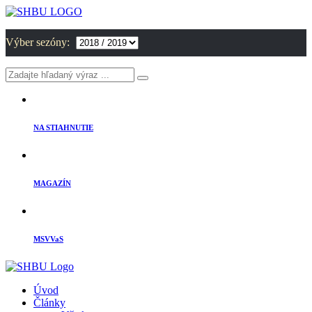
Výber sezóny:
NA STIAHNUTIE
MAGAZÍN
MSVVaS
Úvod
Články