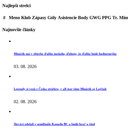
Najlepší strelci
#
Meno
Klub
Zápasy
Góly
Asistencie
Body
GWG
PPG
Tr. Min
Najnovšie články
Minárik má v zbierke ďalšiu medailu, sľubuje, že ďalšia bude hodnotnejšia
03. 08. 2026
Legendy si vezú z Česka striebro, v all star tíme Minárik aj Lajčiak
02. 08. 2026
Slováci zdolali v semifinále Kanadu BC a budú hrať o titul