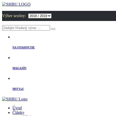
Výber sezóny:
NA STIAHNUTIE
MAGAZÍN
MSVVaS
Úvod
Články