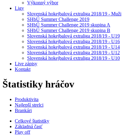
Výkonný výbor
Ligy
Slovenská hokejbalová extraliga 2018/19 - Muži
SHbÚ Summer Challenge 2019
SHbÚ Summer Challenge 2019 skupina A
SHbÚ Summer Challenge 2019 skupina B
Slovenská hokejbalová extraliga 2018/19 - U19
Slovenská hokejbalová extraliga 2018/19 - U16
Slovenská hokejbalová extraliga 2018/19 - U14
Slovenská hokejbalová extraliga 2018/19 - U12
Slovenská hokejbalová extraliga 2018/19 - U10
Live zápisy
Kontakt
Štatistiky hráčov
Produktivita
Najlepší strelci
Brankári
Celkové štatistiky
Základná časť
Play off