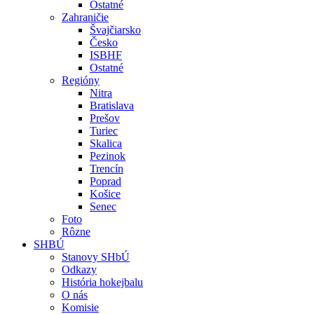
Ostatné
Zahraničie
Švajčiarsko
Česko
ISBHF
Ostatné
Regióny
Nitra
Bratislava
Prešov
Turiec
Skalica
Pezinok
Trencín
Poprad
Košice
Senec
Foto
Rôzne
SHBÚ
Stanovy SHbÚ
Odkazy
História hokejbalu
O nás
Komisie