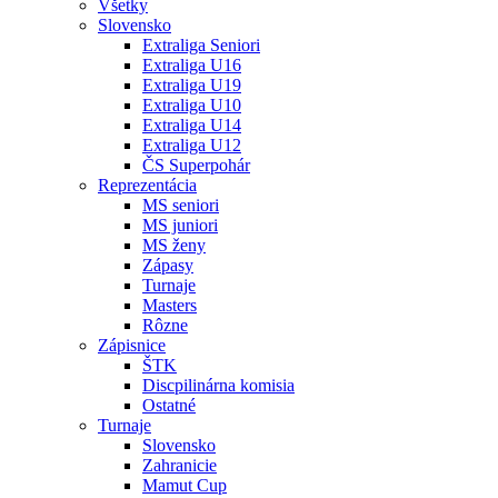
Všetky
Slovensko
Extraliga Seniori
Extraliga U16
Extraliga U19
Extraliga U10
Extraliga U14
Extraliga U12
ČS Superpohár
Reprezentácia
MS seniori
MS juniori
MS ženy
Zápasy
Turnaje
Masters
Rôzne
Zápisnice
ŠTK
Discpilinárna komisia
Ostatné
Turnaje
Slovensko
Zahranicie
Mamut Cup