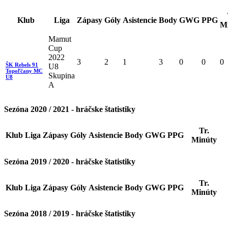
Klub
Liga
Zápasy
Góly
Asistencie
Body
GWG
PPG
M
Mamut
Cup
2022
3
2
1
3
0
0
0
ŠK Rebels 91
U8
Topoľčany MC
Skupina
U8
A
Sezóna 2020 / 2021 - hráčske štatistiky
Tr.
Klub
Liga
Zápasy
Góly
Asistencie
Body
GWG
PPG
Minúty
Sezóna 2019 / 2020 - hráčske štatistiky
Tr.
Klub
Liga
Zápasy
Góly
Asistencie
Body
GWG
PPG
Minúty
Sezóna 2018 / 2019 - hráčske štatistiky