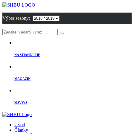
Výber sezóny:
NA STIAHNUTIE
MAGAZÍN
MSVVaS
Úvod
Články