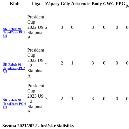
Klub
Liga
Zápasy
Góly
Asistencie
Body
GWG
PPG
M
President
Cup
2022 U9
2
3
0
3
0
0
0
ŠK Rebels 91
Skupina
Topoľčany PC1
U9
B
President
Cup
2022 U9
4
2
1
3
0
0
0
ŠK Rebels 91
- 2
Topoľčany PC2
Skupina
U9
A
President
Cup
2023 U9
3
2
1
3
0
0
0
ŠK Rebels 91
- 2
Topoľčany PC 4
Skupina
U9
A
Sezóna 2021/2022 - hráčske štatistiky