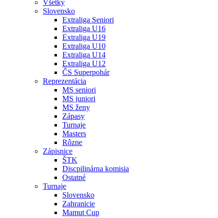
Všetky
Slovensko
Extraliga Seniori
Extraliga U16
Extraliga U19
Extraliga U10
Extraliga U14
Extraliga U12
ČS Superpohár
Reprezentácia
MS seniori
MS juniori
MS ženy
Zápasy
Turnaje
Masters
Rôzne
Zápisnice
ŠTK
Discpilinárna komisia
Ostatné
Turnaje
Slovensko
Zahranicie
Mamut Cup