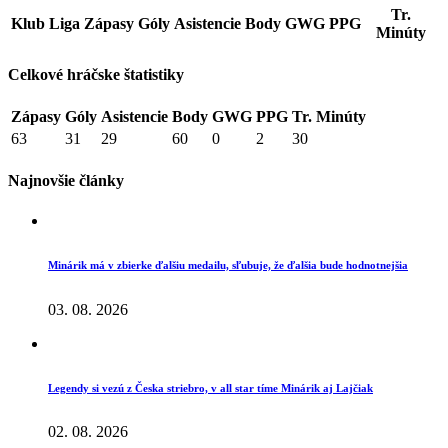
Tr.
Klub
Liga
Zápasy
Góly
Asistencie
Body
GWG
PPG
Minúty
Celkové hráčske štatistiky
Zápasy
Góly
Asistencie
Body
GWG
PPG
Tr. Minúty
63
31
29
60
0
2
30
Najnovšie články
Minárik má v zbierke ďalšiu medailu, sľubuje, že ďalšia bude hodnotnejšia
03. 08. 2026
Legendy si vezú z Česka striebro, v all star tíme Minárik aj Lajčiak
02. 08. 2026