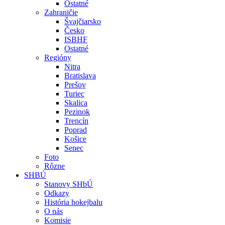
Ostatné
Zahraničie
Švajčiarsko
Česko
ISBHF
Ostatné
Regióny
Nitra
Bratislava
Prešov
Turiec
Skalica
Pezinok
Trencín
Poprad
Košice
Senec
Foto
Rôzne
SHBÚ
Stanovy SHbÚ
Odkazy
História hokejbalu
O nás
Komisie