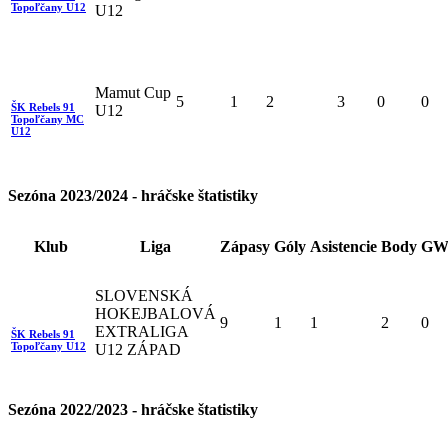
Topoľčany U12
U12
Mamut Cup
5
1
2
3
0
0
ŠK Rebels 91
U12
Topoľčany MC
U12
Sezóna 2023/2024 - hráčske štatistiky
Klub
Liga
Zápasy
Góly
Asistencie
Body
GW
SLOVENSKÁ
HOKEJBALOVÁ
9
1
1
2
0
EXTRALIGA
ŠK Rebels 91
Topoľčany U12
U12 ZÁPAD
Sezóna 2022/2023 - hráčske štatistiky