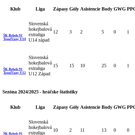
Klub
Liga
Zápasy
Góly
Asistencie
Body
GWG
PP
Slovenská
hokejbalová
12
3
2
5
0
1
extraliga
ŠK Rebels 91
Topoľčany U14
U14 západ
Slovenská
hokejbalová
15
15
10
25
0
1
extraliga
ŠK Rebels 91
Topoľčany U12
U12 Západ
Sezóna 2024/2025 - hráčske štatistiky
Klub
Liga
Zápasy
Góly
Asistencie
Body
GWG
PP
Slovenská
hokejbalová
10
2
11
13
0
0
extraliga
ŠK Rebels 91