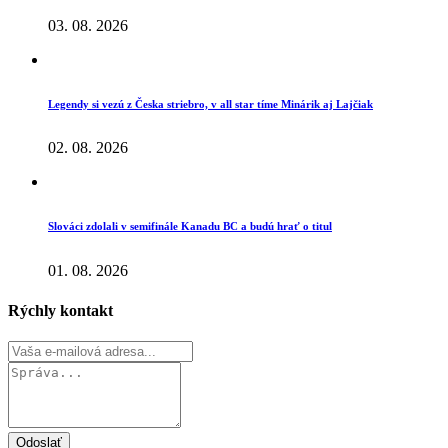
03. 08. 2026
Legendy si vezú z Česka striebro, v all star tíme Minárik aj Lajčiak
02. 08. 2026
Slováci zdolali v semifinále Kanadu BC a budú hrať o titul
01. 08. 2026
Rýchly kontakt
Odoslať