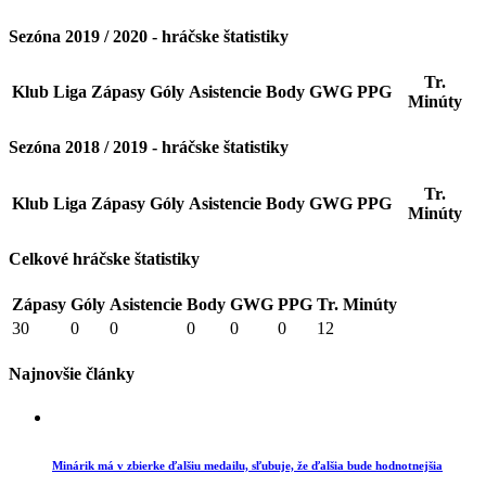
Sezóna 2019 / 2020 - hráčske štatistiky
Tr.
Klub
Liga
Zápasy
Góly
Asistencie
Body
GWG
PPG
Minúty
Sezóna 2018 / 2019 - hráčske štatistiky
Tr.
Klub
Liga
Zápasy
Góly
Asistencie
Body
GWG
PPG
Minúty
Celkové hráčske štatistiky
Zápasy
Góly
Asistencie
Body
GWG
PPG
Tr. Minúty
30
0
0
0
0
0
12
Najnovšie články
Minárik má v zbierke ďalšiu medailu, sľubuje, že ďalšia bude hodnotnejšia