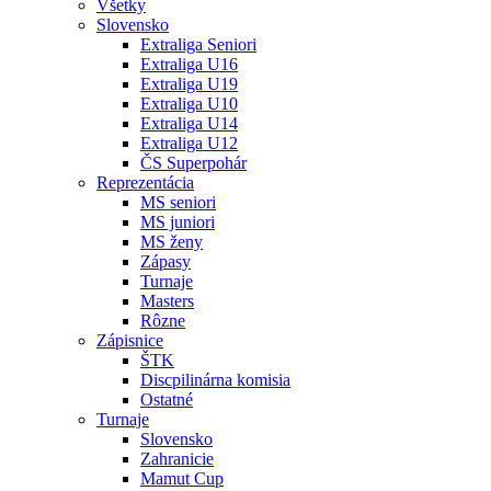
Všetky
Slovensko
Extraliga Seniori
Extraliga U16
Extraliga U19
Extraliga U10
Extraliga U14
Extraliga U12
ČS Superpohár
Reprezentácia
MS seniori
MS juniori
MS ženy
Zápasy
Turnaje
Masters
Rôzne
Zápisnice
ŠTK
Discpilinárna komisia
Ostatné
Turnaje
Slovensko
Zahranicie
Mamut Cup