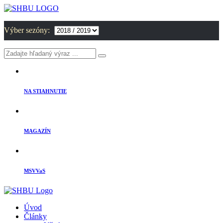
Výber sezóny:
NA STIAHNUTIE
MAGAZÍN
MSVVaS
Úvod
Články