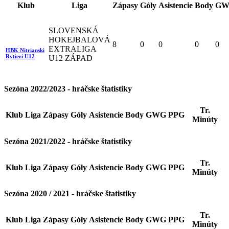
Klub
Liga
Zápasy
Góly
Asistencie
Body
GW
SLOVENSKÁ
HOKEJBALOVÁ
8
0
0
0
0
EXTRALIGA
HBK Nitrianski
Rytieri U12
U12 ZÁPAD
Sezóna 2022/2023 - hráčske štatistiky
Tr.
Klub
Liga
Zápasy
Góly
Asistencie
Body
GWG
PPG
Minúty
Sezóna 2021/2022 - hráčske štatistiky
Tr.
Klub
Liga
Zápasy
Góly
Asistencie
Body
GWG
PPG
Minúty
Sezóna 2020 / 2021 - hráčske štatistiky
Tr.
Klub
Liga
Zápasy
Góly
Asistencie
Body
GWG
PPG
Minúty