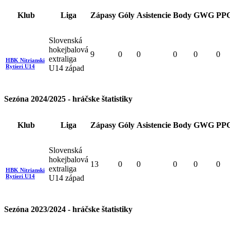
Klub
Liga
Zápasy
Góly
Asistencie
Body
GWG
PP
Slovenská
hokejbalová
9
0
0
0
0
0
extraliga
HBK Nitrianski
Rytieri U14
U14 západ
Sezóna 2024/2025 - hráčske štatistiky
Klub
Liga
Zápasy
Góly
Asistencie
Body
GWG
PP
Slovenská
hokejbalová
13
0
0
0
0
0
extraliga
HBK Nitrianski
Rytieri U14
U14 západ
Sezóna 2023/2024 - hráčske štatistiky