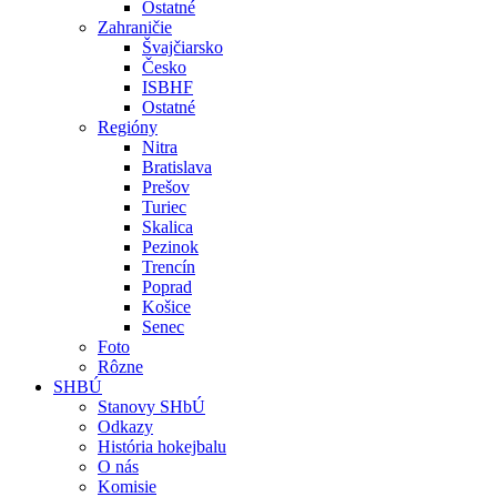
Ostatné
Zahraničie
Švajčiarsko
Česko
ISBHF
Ostatné
Regióny
Nitra
Bratislava
Prešov
Turiec
Skalica
Pezinok
Trencín
Poprad
Košice
Senec
Foto
Rôzne
SHBÚ
Stanovy SHbÚ
Odkazy
História hokejbalu
O nás
Komisie