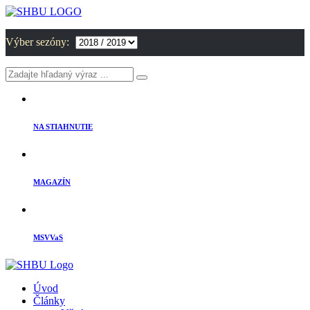
Výber sezóny:
NA STIAHNUTIE
MAGAZÍN
MSVVaS
Úvod
Články