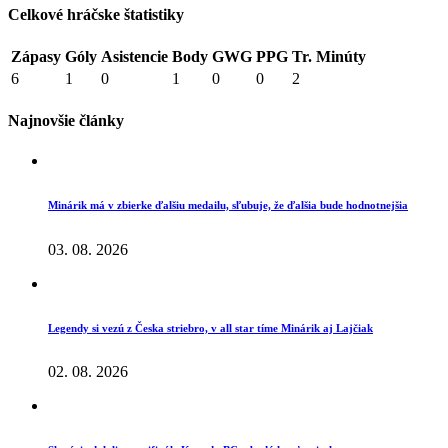
Celkové hráčske štatistiky
Zápasy
Góly
Asistencie
Body
GWG
PPG
Tr. Minúty
6
1
0
1
0
0
2
Najnovšie články
Minárik má v zbierke ďalšiu medailu, sľubuje, že ďalšia bude hodnotnejšia
03. 08. 2026
Legendy si vezú z Česka striebro, v all star tíme Minárik aj Lajčiak
02. 08. 2026