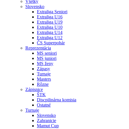
Všetky
Slovensko
Extraliga Seniori
Extraliga U16
Extraliga U19
Extraliga U10
Extraliga U14
Extraliga U12
ČS Superpohár
Reprezentácia
MS seniori
MS juniori
MS ženy
Zápasy
Turnaje
Masters
Rôzne
Zápisnice
ŠTK
Discpilinárna komisia
Ostatné
Turnaje
Slovensko
Zahranicie
Mamut Cup