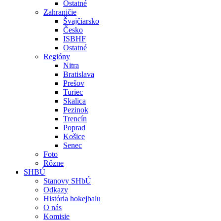
Ostatné
Zahraničie
Švajčiarsko
Česko
ISBHF
Ostatné
Regióny
Nitra
Bratislava
Prešov
Turiec
Skalica
Pezinok
Trencín
Poprad
Košice
Senec
Foto
Rôzne
SHBÚ
Stanovy SHbÚ
Odkazy
História hokejbalu
O nás
Komisie