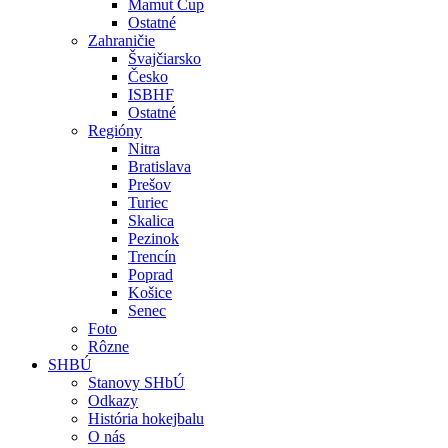
Mamut Cup
Ostatné
Zahraničie
Švajčiarsko
Česko
ISBHF
Ostatné
Regióny
Nitra
Bratislava
Prešov
Turiec
Skalica
Pezinok
Trencín
Poprad
Košice
Senec
Foto
Rôzne
SHBÚ
Stanovy SHbÚ
Odkazy
História hokejbalu
O nás