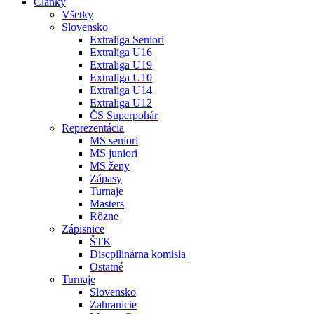
Články
Všetky
Slovensko
Extraliga Seniori
Extraliga U16
Extraliga U19
Extraliga U10
Extraliga U14
Extraliga U12
ČS Superpohár
Reprezentácia
MS seniori
MS juniori
MS ženy
Zápasy
Turnaje
Masters
Rôzne
Zápisnice
ŠTK
Discpilinárna komisia
Ostatné
Turnaje
Slovensko
Zahranicie