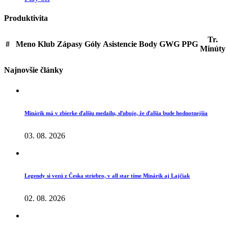
Produktivita
Tr.
#
Meno
Klub
Zápasy
Góly
Asistencie
Body
GWG
PPG
Minúty
Najnovšie články
Minárik má v zbierke ďalšiu medailu, sľubuje, že ďalšia bude hodnotnejšia
03. 08. 2026
Legendy si vezú z Česka striebro, v all star tíme Minárik aj Lajčiak
02. 08. 2026