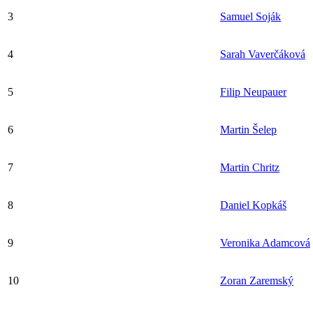
3
Samuel Soják
4
Sarah Vaverčáková
5
Filip Neupauer
6
Martin Šelep
7
Martin Chritz
8
Daniel Kopkáš
9
Veronika Adamcová
10
Zoran Zaremský