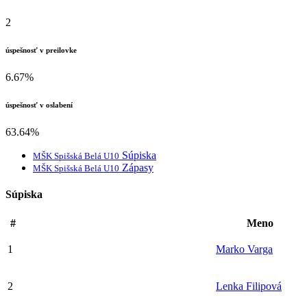
2
úspešnosť v preilovke
6.67%
úspešnosť v oslabení
63.64%
Súpiska
MŠK Spišská Belá U10
Zápasy
MŠK Spišská Belá U10
Súpiska
#
Meno
1
Marko Varga
2
Lenka Filipová