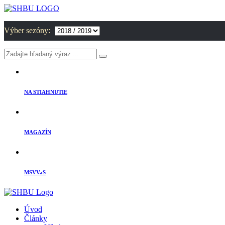
Výber sezóny:
NA STIAHNUTIE
MAGAZÍN
MSVVaS
Úvod
Články