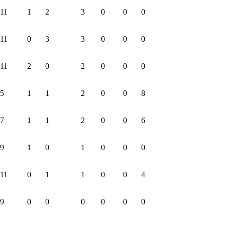
11
1
2
3
0
0
0
11
0
3
3
0
0
0
11
2
0
2
0
0
0
5
1
1
2
0
0
8
7
1
1
2
0
0
6
9
1
0
1
0
0
0
11
0
1
1
0
0
4
9
0
0
0
0
0
0