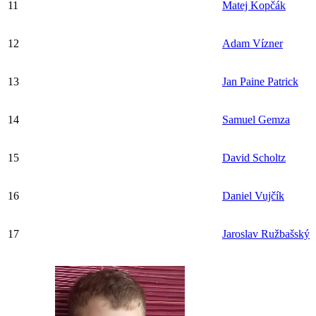
11
Matej Kopčák
12
Adam Vízner
13
Jan Paine Patrick
14
Samuel Gemza
15
David Scholtz
16
Daniel Vujčík
17
Jaroslav Ružbašský