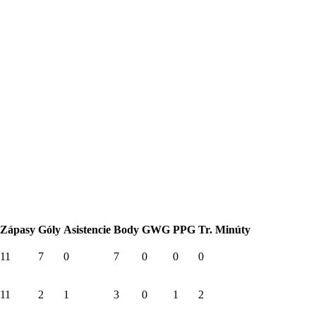
Zápasy
Góly
Asistencie
Body
GWG
PPG
Tr. Minúty
11
7
0
7
0
0
0
11
2
1
3
0
1
2