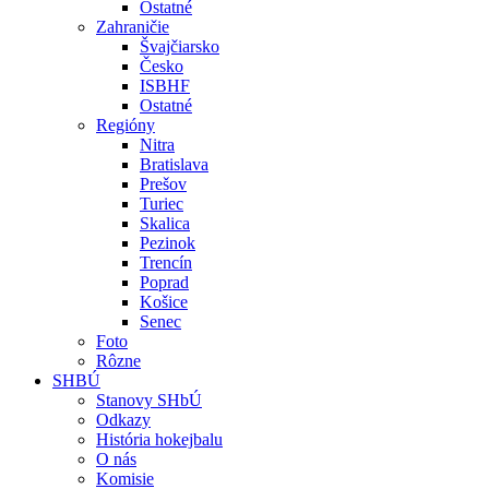
Ostatné
Zahraničie
Švajčiarsko
Česko
ISBHF
Ostatné
Regióny
Nitra
Bratislava
Prešov
Turiec
Skalica
Pezinok
Trencín
Poprad
Košice
Senec
Foto
Rôzne
SHBÚ
Stanovy SHbÚ
Odkazy
História hokejbalu
O nás
Komisie