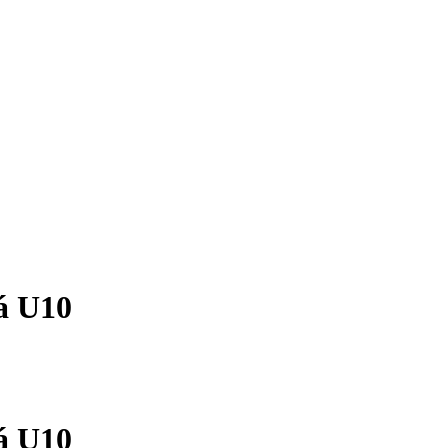
á U10
á U10