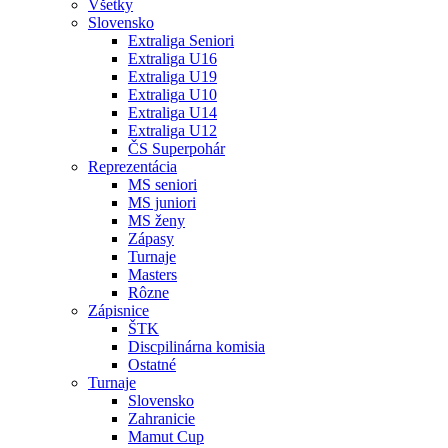
Všetky
Slovensko
Extraliga Seniori
Extraliga U16
Extraliga U19
Extraliga U10
Extraliga U14
Extraliga U12
ČS Superpohár
Reprezentácia
MS seniori
MS juniori
MS ženy
Zápasy
Turnaje
Masters
Rôzne
Zápisnice
ŠTK
Discpilinárna komisia
Ostatné
Turnaje
Slovensko
Zahranicie
Mamut Cup