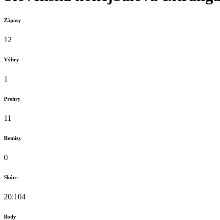
Zápasy
12
Výhry
1
Prehry
11
Remízy
0
Skóre
20:104
Body