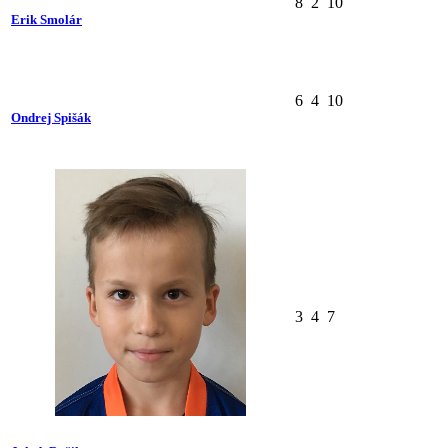
8
2
10
Erik Smolár
6
4
10
Ondrej Spišák
3
4
7