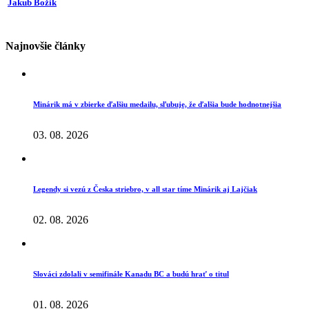
Jakub Božik
Najnovšie články
Minárik má v zbierke ďalšiu medailu, sľubuje, že ďalšia bude hodnotnejšia
03. 08. 2026
Legendy si vezú z Česka striebro, v all star tíme Minárik aj Lajčiak
02. 08. 2026
Slováci zdolali v semifinále Kanadu BC a budú hrať o titul
01. 08. 2026