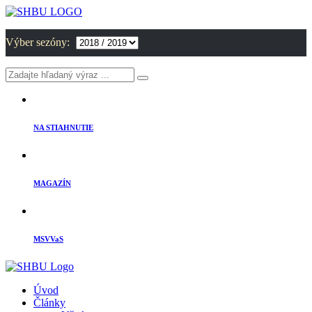
Výber sezóny:
NA STIAHNUTIE
MAGAZÍN
MSVVaS
Úvod
Články