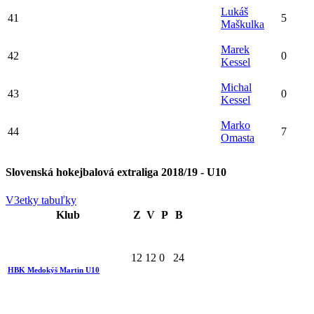
Lukáš
41
5
Maškulka
Marek
42
0
Kessel
Michal
43
0
Kessel
Marko
44
7
Omasta
Slovenská hokejbalová extraliga 2018/19 - U10
V3etky tabuľky
Klub
Z
V
P
B
12
12
0
24
HBK Medokýš Martin U10