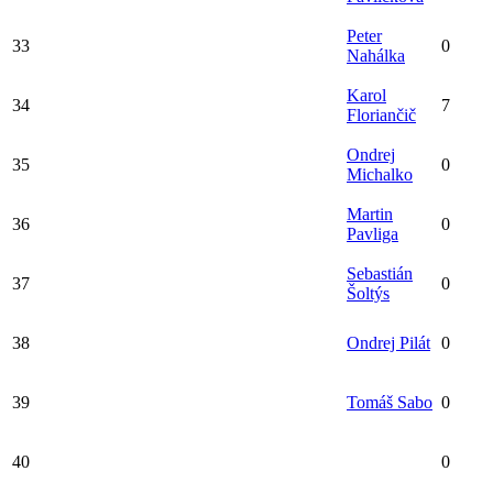
Peter
33
0
Nahálka
Karol
34
7
Floriančič
Ondrej
35
0
Michalko
Martin
36
0
Pavliga
Sebastián
37
0
Šoltýs
38
Ondrej Pilát
0
39
Tomáš Sabo
0
40
0