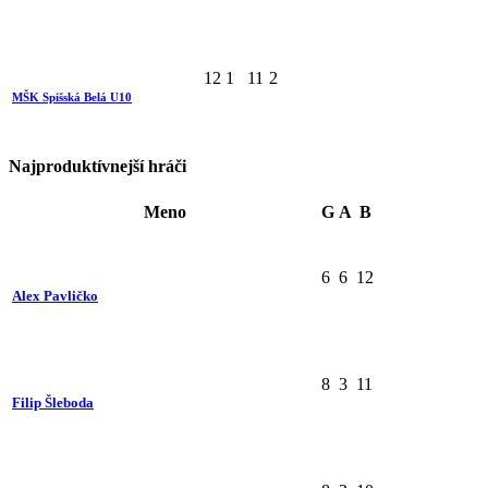
12
1
11
2
MŠK Spišská Belá U10
Najproduktívnejší hráči
Meno
G
A
B
6
6
12
Alex Pavličko
8
3
11
Filip Šleboda