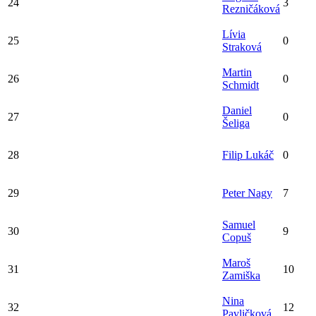
24
3
Rezničáková
Lívia
25
0
Straková
Martin
26
0
Schmidt
Daniel
27
0
Šeliga
28
Filip Lukáč
0
29
Peter Nagy
7
Samuel
30
9
Copuš
Maroš
31
10
Zamiška
Nina
32
12
Pavličková