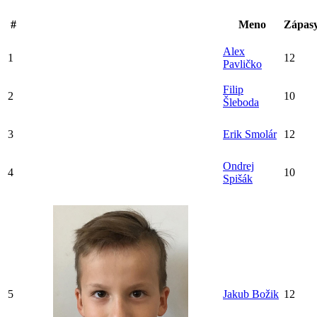
#
Meno
Zápas
Alex
1
12
Pavličko
Filip
2
10
Šleboda
3
Erik Smolár
12
Ondrej
4
10
Spišák
5
Jakub Božik
12