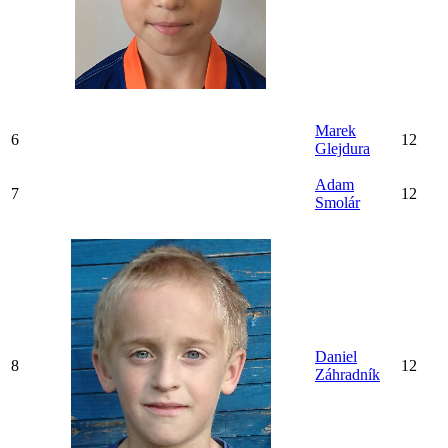
Marek
6
12
Glejdura
Adam
7
12
Smolár
Daniel
8
12
Záhradník