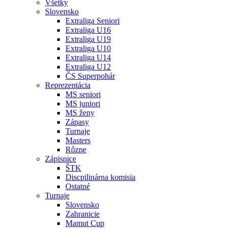
Všetky
Slovensko
Extraliga Seniori
Extraliga U16
Extraliga U19
Extraliga U10
Extraliga U14
Extraliga U12
ČS Superpohár
Reprezentácia
MS seniori
MS juniori
MS ženy
Zápasy
Turnaje
Masters
Rôzne
Zápisnice
ŠTK
Discpilinárna komisia
Ostatné
Turnaje
Slovensko
Zahranicie
Mamut Cup