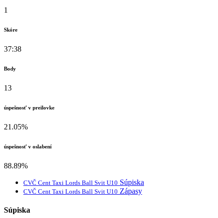
1
Skóre
37:38
Body
13
úspešnosť v preilovke
21.05%
úspešnosť v oslabení
88.89%
Súpiska
CVČ Cent Taxi Lords Ball Svit U10
Zápasy
CVČ Cent Taxi Lords Ball Svit U10
Súpiska