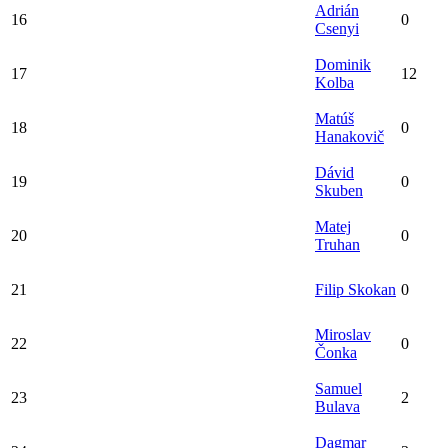
Adrián
16
0
Csenyi
Dominik
17
12
Kolba
Matúš
18
0
Hanakovič
Dávid
19
0
Skuben
Matej
20
0
Truhan
21
Filip Skokan
0
Miroslav
22
0
Čonka
Samuel
23
2
Bulava
Dagmar