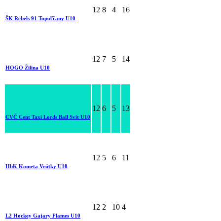
12
8
4
16
ŠK Rebels 91 Topoľčany U10
12
7
5
14
HOGO Žilina U10
12
6
5
13
CVČ Cent Taxi Lords Ball Svit U10
12
5
6
11
HbK Kometa Vrútky U10
12
2
10
4
L2 Hockey Gajary Flames U10