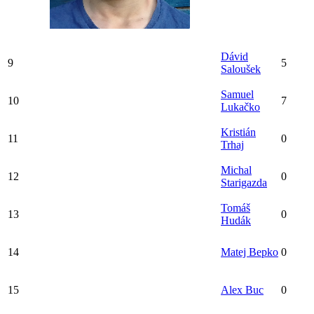
Dávid
9
5
Saloušek
Samuel
10
7
Lukačko
Kristián
11
0
Trhaj
Michal
12
0
Starigazda
Tomáš
13
0
Hudák
14
Matej Bepko
0
15
Alex Buc
0