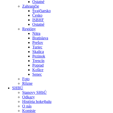
Ostatné
Zahraničie
Švajčiarsko
Česko
ISBHF
Ostatné
Regióny
Nitra
Bratislava
Prešov
Turiec
Skalica
Pezinok
Trencín
Poprad
Košice
Senec
Foto
Rôzne
SHBÚ
Stanovy SHbÚ
Odkazy
História hokejbalu
O nás
Komisie