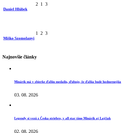
2
1
3
Daniel Hlúbek
1
2
3
Miško Szomolanyi
Najnovšie články
Minárik má v zbierke ďalšiu medailu, sľubuje, že ďalšia bude hodnotnejšia
03. 08. 2026
Legendy si vezú z Česka striebro, v all star tíme Minárik aj Lajčiak
02. 08. 2026