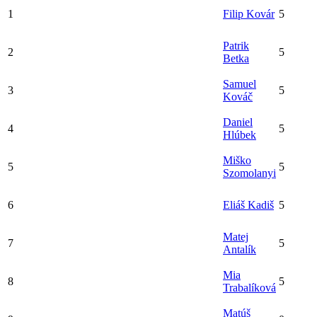
1
Filip Kovár
5
Patrik
2
5
Betka
Samuel
3
5
Kováč
Daniel
4
5
Hlúbek
Miško
5
5
Szomolanyi
6
Eliáš Kadiš
5
Matej
7
5
Antalík
Mia
8
5
Trabalíková
Matúš