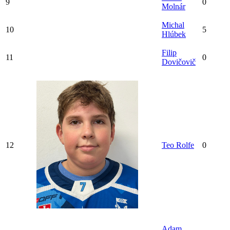
9
0
Molnár
Michal
10
5
Hlúbek
Filip
11
0
Dovičovič
12
Teo Rolfe
0
Adam