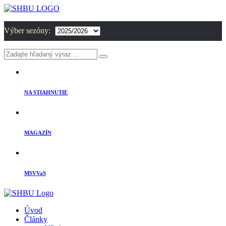
Výber sezóny:
NA STIAHNUTIE
MAGAZÍN
MSVVaS
Úvod
Články