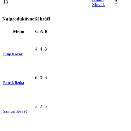
13
5
Slovák
Najproduktívnejší hráči
Meno
G
A
B
4
4
8
Filip Kovár
6
0
6
Patrik Betka
3
2
5
Samuel Kováč