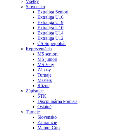
Všetky
Slovensko
Extraliga Seniori
Extraliga U16
Extraliga U19
Extraliga U10
Extraliga U14
Extraliga U12
ČS Superpohár
Reprezentácia
MS seniori
MS juniori
MS ženy
Zápasy
Turnaje
Masters
Rôzne
Zápisnice
ŠTK
Discpilinárna komisia
Ostatné
Turnaje
Slovensko
Zahranicie
Mamut Cup