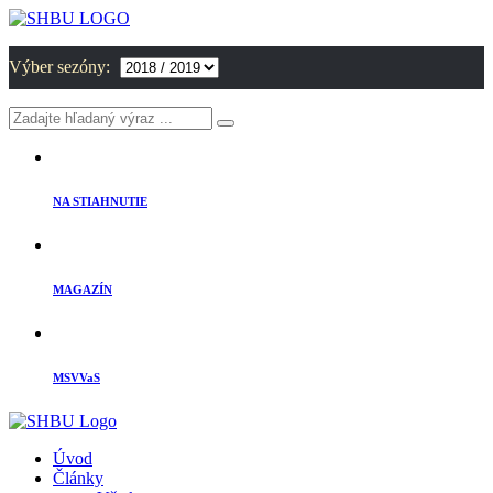
Výber sezóny:
NA STIAHNUTIE
MAGAZÍN
MSVVaS
Úvod
Články