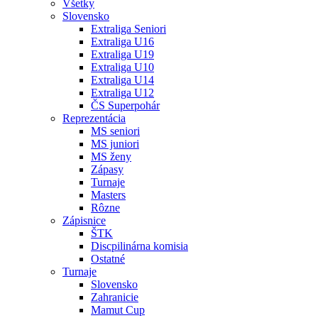
Všetky
Slovensko
Extraliga Seniori
Extraliga U16
Extraliga U19
Extraliga U10
Extraliga U14
Extraliga U12
ČS Superpohár
Reprezentácia
MS seniori
MS juniori
MS ženy
Zápasy
Turnaje
Masters
Rôzne
Zápisnice
ŠTK
Discpilinárna komisia
Ostatné
Turnaje
Slovensko
Zahranicie
Mamut Cup