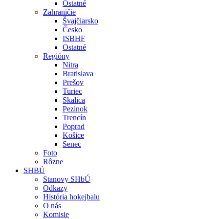
Ostatné
Zahraničie
Švajčiarsko
Česko
ISBHF
Ostatné
Regióny
Nitra
Bratislava
Prešov
Turiec
Skalica
Pezinok
Trencín
Poprad
Košice
Senec
Foto
Rôzne
SHBÚ
Stanovy SHbÚ
Odkazy
História hokejbalu
O nás
Komisie