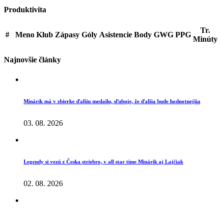
Produktivita
Tr.
#
Meno
Klub
Zápasy
Góly
Asistencie
Body
GWG
PPG
Minúty
Najnovšie články
Minárik má v zbierke ďalšiu medailu, sľubuje, že ďalšia bude hodnotnejšia
03. 08. 2026
Legendy si vezú z Česka striebro, v all star tíme Minárik aj Lajčiak
02. 08. 2026