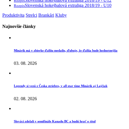
Slovenská hokejbalová extraliga 2018/19 - U12
Rozpis
Slovenská hokejbalová extraliga 2018/19 - U10
Rozpis
Produktivita
Strelci
Brankári
Kluby
Najnovšie články
Minárik má v zbierke ďalšiu medailu, sľubuje, že ďalšia bude hodnotnejšia
03. 08. 2026
Legendy si vezú z Česka striebro, v all star tíme Minárik aj Lajčiak
02. 08. 2026
Slováci zdolali v semifinále Kanadu BC a budú hrať o titul