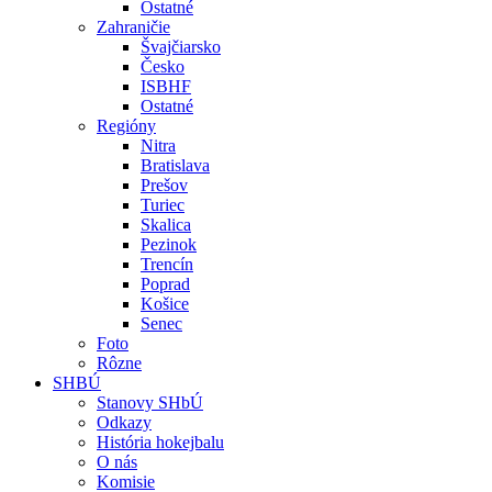
Ostatné
Zahraničie
Švajčiarsko
Česko
ISBHF
Ostatné
Regióny
Nitra
Bratislava
Prešov
Turiec
Skalica
Pezinok
Trencín
Poprad
Košice
Senec
Foto
Rôzne
SHBÚ
Stanovy SHbÚ
Odkazy
História hokejbalu
O nás
Komisie