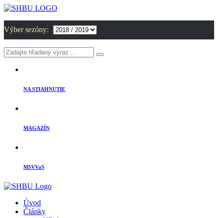
Výber sezóny:
NA STIAHNUTIE
MAGAZÍN
MSVVaS
Úvod
Články