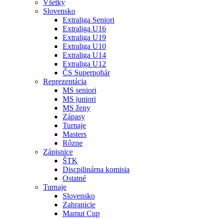
Všetky
Slovensko
Extraliga Seniori
Extraliga U16
Extraliga U19
Extraliga U10
Extraliga U14
Extraliga U12
ČS Superpohár
Reprezentácia
MS seniori
MS juniori
MS ženy
Zápasy
Turnaje
Masters
Rôzne
Zápisnice
ŠTK
Discpilinárna komisia
Ostatné
Turnaje
Slovensko
Zahranicie
Mamut Cup