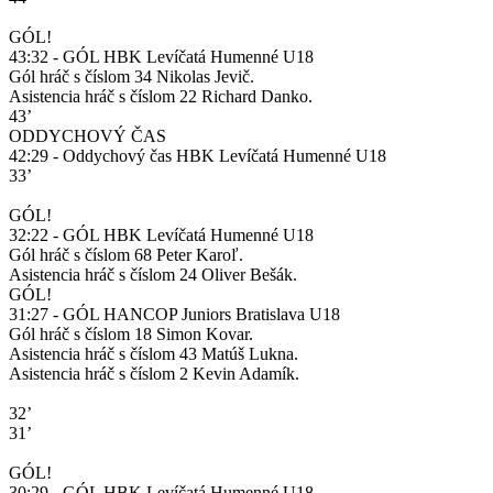
GÓL!
43:32 - GÓL HBK Levíčatá Humenné U18
Gól hráč s číslom 34 Nikolas Jevič.
Asistencia hráč s číslom 22 Richard Danko.
43’
ODDYCHOVÝ ČAS
42:29 - Oddychový čas HBK Levíčatá Humenné U18
33’
GÓL!
32:22 - GÓL HBK Levíčatá Humenné U18
Gól hráč s číslom 68 Peter Karoľ.
Asistencia hráč s číslom 24 Oliver Bešák.
GÓL!
31:27 - GÓL HANCOP Juniors Bratislava U18
Gól hráč s číslom 18 Simon Kovar.
Asistencia hráč s číslom 43 Matúš Lukna.
Asistencia hráč s číslom 2 Kevin Adamík.
32’
31’
GÓL!
30:29 - GÓL HBK Levíčatá Humenné U18