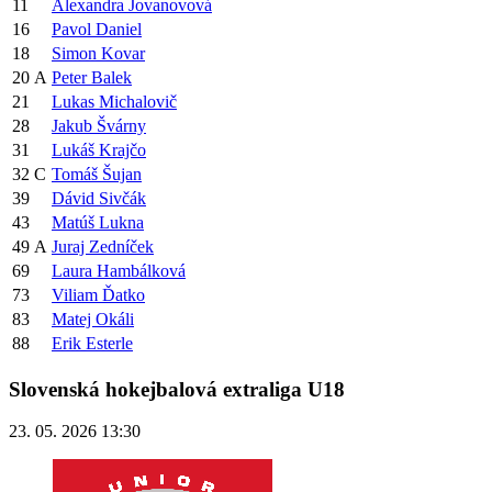
11
Alexandra Jovanovová
16
Pavol Daniel
18
Simon Kovar
20
A
Peter Balek
21
Lukas Michalovič
28
Jakub Švárny
31
Lukáš Krajčo
32
C
Tomáš Šujan
39
Dávid Sivčák
43
Matúš Lukna
49
A
Juraj Zedníček
69
Laura Hambálková
73
Viliam Ďatko
83
Matej Okáli
88
Erik Esterle
Slovenská hokejbalová extraliga U18
23. 05. 2026 13:30