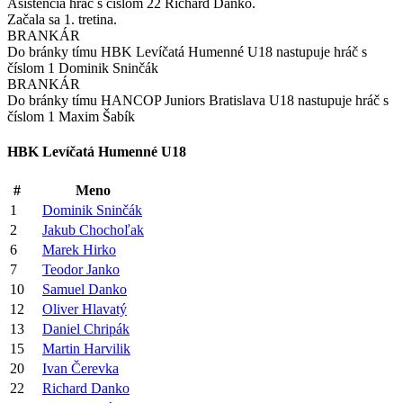
Asistencia hráč s číslom 22 Richard Danko.
Začala sa 1. tretina.
BRANKÁR
Do bránky tímu HBK Levíčatá Humenné U18 nastupuje hráč s
číslom 1 Dominik Sninčák
BRANKÁR
Do bránky tímu HANCOP Juniors Bratislava U18 nastupuje hráč s
číslom 1 Maxim Šabík
HBK Levíčatá Humenné U18
#
Meno
1
Dominik Sninčák
2
Jakub Chochoľak
6
Marek Hirko
7
Teodor Janko
10
Samuel Danko
12
Oliver Hlavatý
13
Daniel Chripák
15
Martin Harvilik
20
Ivan Čerevka
22
Richard Danko