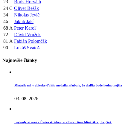
23
Boris Horváth
24
C
Oliver Bešák
34
Nikolas Jevič
46
Jakub Jalč
68
A
Peter Karoľ
72
Dávid Vružek
81
A
Fabián Polomčák
90
Lukáš Svatoš
Najnovšie články
Minárik má v zbierke ďalšiu medailu, sľubuje, že ďalšia bude hodnotnejšia
03. 08. 2026
Legendy si vezú z Česka striebro, v all star tíme Minárik aj Lajčiak