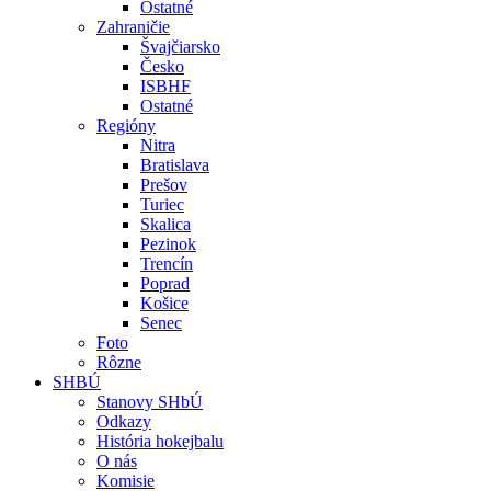
Ostatné
Zahraničie
Švajčiarsko
Česko
ISBHF
Ostatné
Regióny
Nitra
Bratislava
Prešov
Turiec
Skalica
Pezinok
Trencín
Poprad
Košice
Senec
Foto
Rôzne
SHBÚ
Stanovy SHbÚ
Odkazy
História hokejbalu
O nás
Komisie