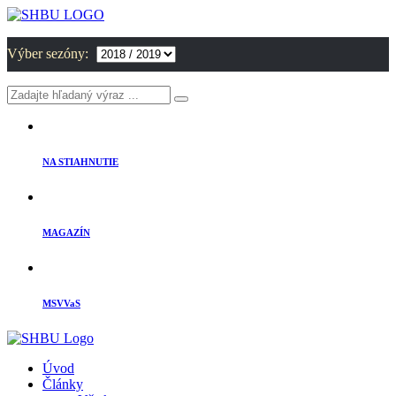
Výber sezóny:
NA STIAHNUTIE
MAGAZÍN
MSVVaS
Úvod
Články