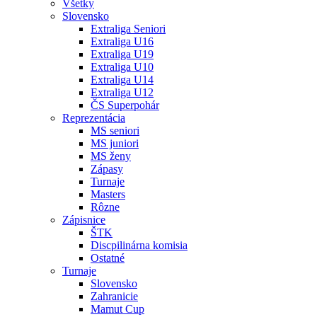
Všetky
Slovensko
Extraliga Seniori
Extraliga U16
Extraliga U19
Extraliga U10
Extraliga U14
Extraliga U12
ČS Superpohár
Reprezentácia
MS seniori
MS juniori
MS ženy
Zápasy
Turnaje
Masters
Rôzne
Zápisnice
ŠTK
Discpilinárna komisia
Ostatné
Turnaje
Slovensko
Zahranicie
Mamut Cup