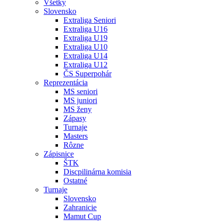
Všetky
Slovensko
Extraliga Seniori
Extraliga U16
Extraliga U19
Extraliga U10
Extraliga U14
Extraliga U12
ČS Superpohár
Reprezentácia
MS seniori
MS juniori
MS ženy
Zápasy
Turnaje
Masters
Rôzne
Zápisnice
ŠTK
Discpilinárna komisia
Ostatné
Turnaje
Slovensko
Zahranicie
Mamut Cup