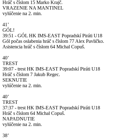
Hráč s číslom 15 Marko Krajč.
VRAZENIE NA MANTINEL
vylúčenie na 2. min.
41’
GÓL!
39:51 - GÓL HK IMS-EAST Popradskí Piráti U18
Gól počas oslabenia hráč s číslom 77 Alex Pavličko.
Asistencia hráč s číslom 64 Michal Copuš.
40’
TREST
39:07 - trest HK IMS-EAST Popradskí Piráti U18
Hráč s číslom 7 Jakub Regec.
SEKNUTIE
vylúčenie na 2. min.
40’
TREST
37:37 - trest HK IMS-EAST Popradskí Piráti U18
Hráč s číslom 64 Michal Copuš.
NAPADNUTIE
vylúčenie na 2. min.
38’