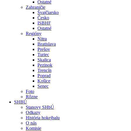
Ostatné
Zahraničie
Švajčiarsko
Česko
ISBHF
Ostatné
Regióny
Nitra
Bratislava
Prešov
Turiec
Skalica
Pezinok
Trencín
Poprad
Košice
Senec
Foto
Rôzne
SHBÚ
Stanovy SHbÚ
Odkazy
História hokejbalu
O nás
Komisie