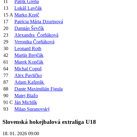
11
Patrik Greňa
13
Lukáš Lavčák
15
A
Marko Krajč
17
Patrícia Mária Dzurinová
20
Damián Ševčík
23
Alexandra Čorňáková
29
Veronika Čorňáková
30
Leonard Roth
42
Martin Brejčák
61
Marek Kopčák
64
Michal Copuš
77
Alex Pavličko
87
Adam Kašprák
88
Dante Maximilián Figula
90
Matej Blažo
91
C
Ján Michlík
93
Milan Suranovský
Slovenská hokejbalová extraliga U18
18. 01. 2026 09:00