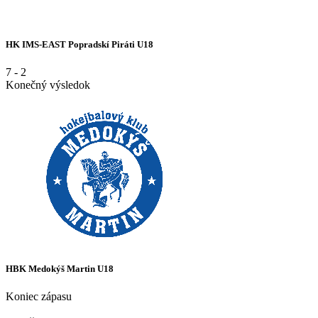
HK IMS-EAST Popradskí Piráti U18
7
-
2
Konečný výsledok
HBK Medokýš Martin U18
Koniec zápasu