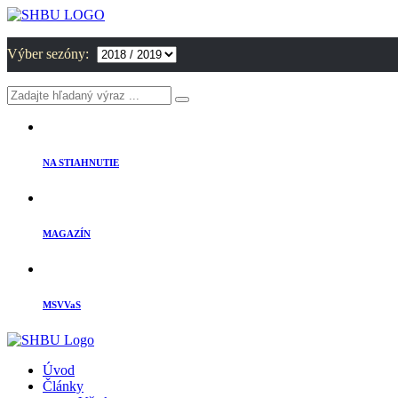
Výber sezóny:
NA STIAHNUTIE
MAGAZÍN
MSVVaS
Úvod
Články