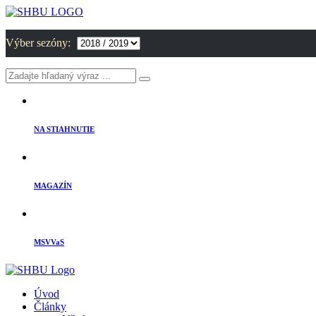
Výber sezóny:
NA STIAHNUTIE
MAGAZÍN
MSVVaS
Úvod
Články