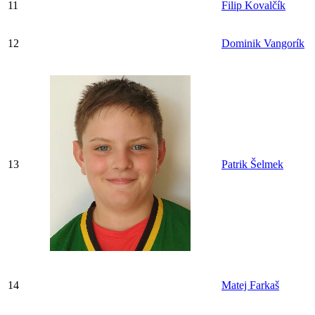
11
Filip Kovalčík
12
Dominik Vangorík
13
Patrik Šelmek
14
Matej Farkaš