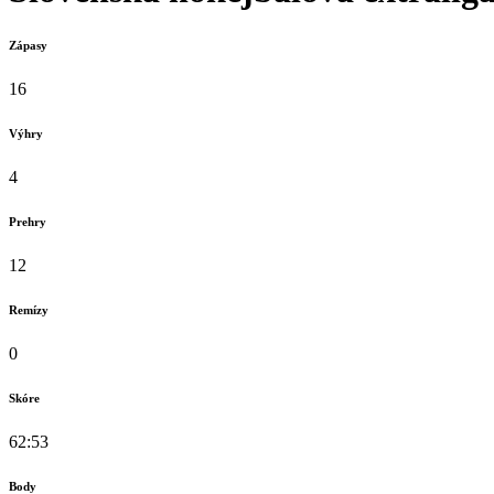
Zápasy
16
Výhry
4
Prehry
12
Remízy
0
Skóre
62:53
Body