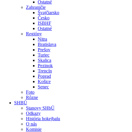
Ostatné
Zahraničie
Švajčiarsko
Česko
ISBHF
Ostatné
Regióny
Nitra
Bratislava
Prešov
Turiec
Skalica
Pezinok
Trencín
Poprad
Košice
Senec
Foto
Rôzne
SHBÚ
Stanovy SHbÚ
Odkazy
História hokejbalu
O nás
Komisie