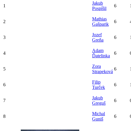
Jakub
1
6
Pospíšil
Mathias
2
6
Gašparik
Jozef
3
6
Greňa
Adam
4
6
Ďatelinka
Zora
5
6
Strapeková
Filip
6
6
Turček
Jakub
7
6
Greguš
Michal
8
6
Guniš