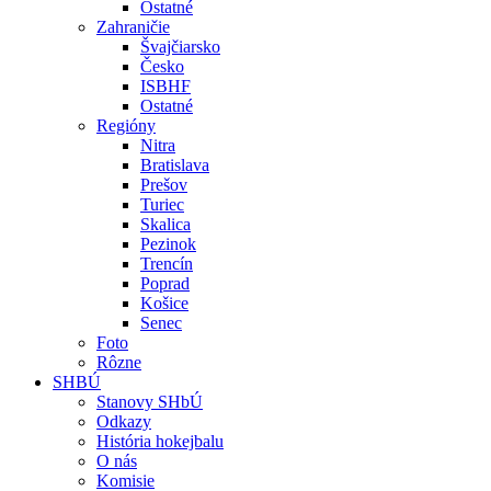
Ostatné
Zahraničie
Švajčiarsko
Česko
ISBHF
Ostatné
Regióny
Nitra
Bratislava
Prešov
Turiec
Skalica
Pezinok
Trencín
Poprad
Košice
Senec
Foto
Rôzne
SHBÚ
Stanovy SHbÚ
Odkazy
História hokejbalu
O nás
Komisie