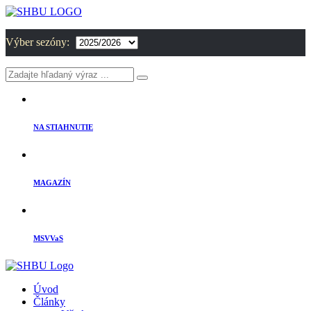
Výber sezóny:
NA STIAHNUTIE
MAGAZÍN
MSVVaS
Úvod
Články