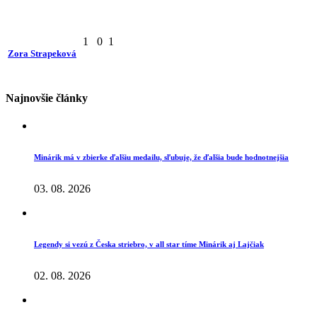
1
0
1
Zora Strapeková
Najnovšie články
Minárik má v zbierke ďalšiu medailu, sľubuje, že ďalšia bude hodnotnejšia
03. 08. 2026
Legendy si vezú z Česka striebro, v all star tíme Minárik aj Lajčiak
02. 08. 2026