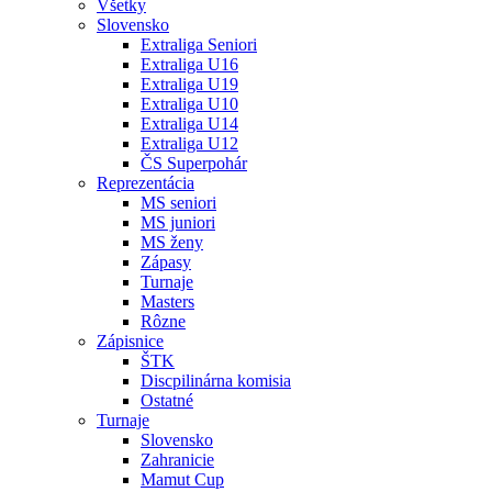
Všetky
Slovensko
Extraliga Seniori
Extraliga U16
Extraliga U19
Extraliga U10
Extraliga U14
Extraliga U12
ČS Superpohár
Reprezentácia
MS seniori
MS juniori
MS ženy
Zápasy
Turnaje
Masters
Rôzne
Zápisnice
ŠTK
Discpilinárna komisia
Ostatné
Turnaje
Slovensko
Zahranicie
Mamut Cup