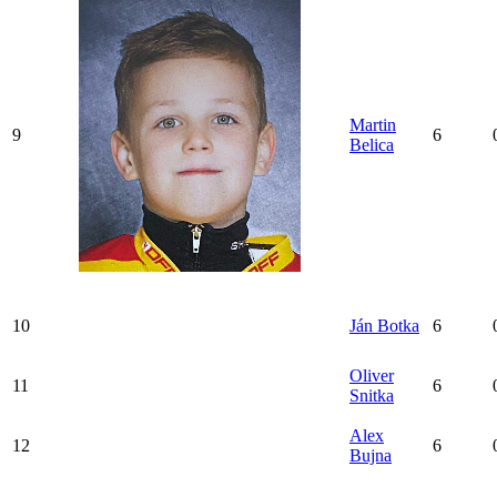
Martin
9
6
Belica
10
Ján Botka
6
Oliver
11
6
Snitka
Alex
12
6
Bujna