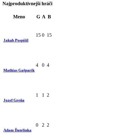
Najproduktívnejší hráči
Meno
G
A
B
15
0
15
Jakub Pospíšil
4
0
4
Mathias Gašparik
1
1
2
Jozef Greňa
0
2
2
Adam Ďatelinka