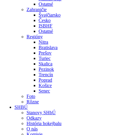
Ostatné
Zahraničie
Švajčiarsko
Česko
ISBHF
Ostatné
Regióny
Nitra
Bratislava
Prešov
Turiec
Skalica
Pezinok
Trencín
Poprad
Košice
Senec
Foto
Rôzne
SHBÚ
Stanovy SHbÚ
Odkazy
História hokejbalu
O nás
Komisie