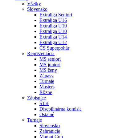
Všetky
Slovensko
Extraliga Seniori
Extraliga U16
Extraliga U19
Extraliga U10
Extraliga U14
Extraliga U12
ČS Superpohár
Reprezentácia
MS seniori
MS juniori
MS ženy
Zápasy
Turnaje
Masters
Rôzne
Zápisnice
ŠTK
Discpilinárna komisia
Ostatné
Turnaje
Slovensko
Zahranicie
Mamut Cup