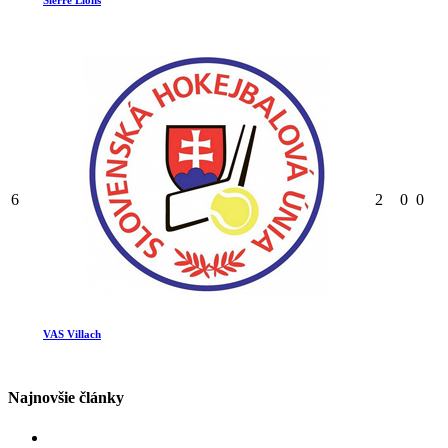
Sierre Lions
6
2
0
0
VAS Villach
Najnovšie články