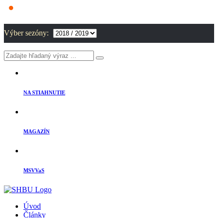
Výber sezóny:
NA STIAHNUTIE
MAGAZÍN
MSVVaS
Úvod
Články