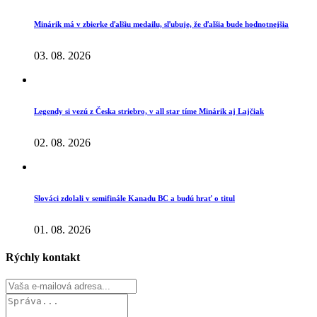
Minárik má v zbierke ďalšiu medailu, sľubuje, že ďalšia bude hodnotnejšia
03. 08. 2026
Legendy si vezú z Česka striebro, v all star tíme Minárik aj Lajčiak
02. 08. 2026
Slováci zdolali v semifinále Kanadu BC a budú hrať o titul
01. 08. 2026
Rýchly kontakt