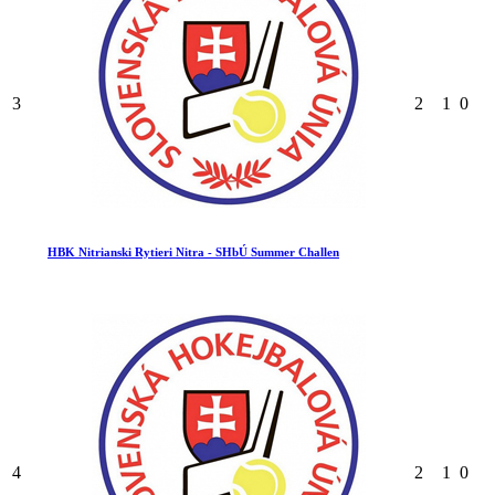
3
2
1
0
HBK Nitrianski Rytieri Nitra - SHbÚ Summer Challen
4
2
1
0