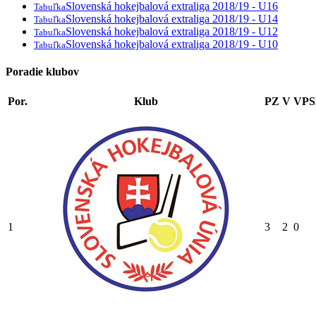
Slovenská hokejbalová extraliga 2018/19 - U16
Tabuľka
Slovenská hokejbalová extraliga 2018/19 - U14
Tabuľka
Slovenská hokejbalová extraliga 2018/19 - U12
Tabuľka
Slovenská hokejbalová extraliga 2018/19 - U10
Tabuľka
Poradie klubov
Por.
Klub
PZ
V
VP
1
3
2
0