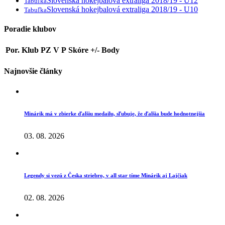
Slovenská hokejbalová extraliga 2018/19 - U12
Tabuľka
Slovenská hokejbalová extraliga 2018/19 - U10
Tabuľka
Poradie klubov
Por.
Klub
PZ
V
P
Skóre
+/-
Body
Najnovšie články
Minárik má v zbierke ďalšiu medailu, sľubuje, že ďalšia bude hodnotnejšia
03. 08. 2026
Legendy si vezú z Česka striebro, v all star tíme Minárik aj Lajčiak
02. 08. 2026