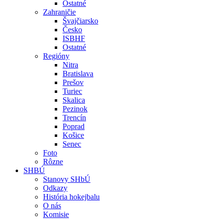
Ostatné
Zahraničie
Švajčiarsko
Česko
ISBHF
Ostatné
Regióny
Nitra
Bratislava
Prešov
Turiec
Skalica
Pezinok
Trencín
Poprad
Košice
Senec
Foto
Rôzne
SHBÚ
Stanovy SHbÚ
Odkazy
História hokejbalu
O nás
Komisie