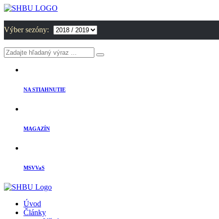
Výber sezóny:
NA STIAHNUTIE
MAGAZÍN
MSVVaS
Úvod
Články