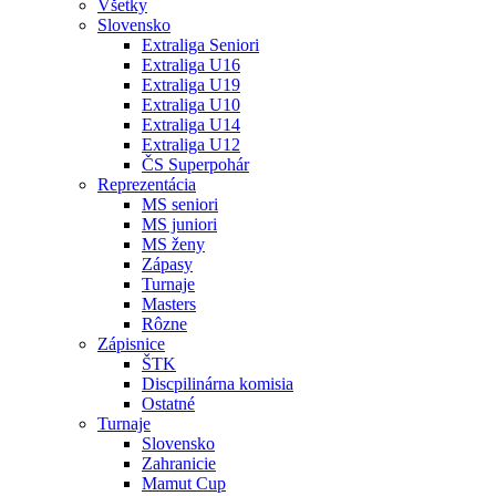
Všetky
Slovensko
Extraliga Seniori
Extraliga U16
Extraliga U19
Extraliga U10
Extraliga U14
Extraliga U12
ČS Superpohár
Reprezentácia
MS seniori
MS juniori
MS ženy
Zápasy
Turnaje
Masters
Rôzne
Zápisnice
ŠTK
Discpilinárna komisia
Ostatné
Turnaje
Slovensko
Zahranicie
Mamut Cup