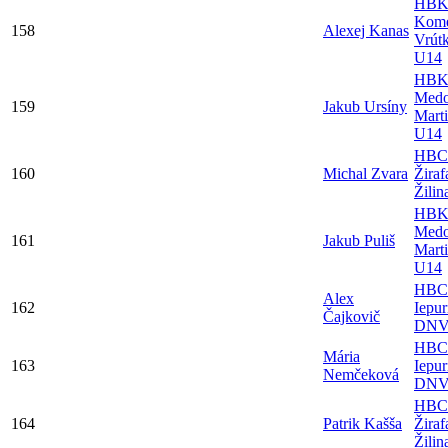
HB
Kome
158
Alexej Kanas
Vrút
U14
HB
Medo
159
Jakub Ursíny
Mart
U14
HBC
160
Michal Zvara
Žiraf
Žili
HB
Medo
161
Jakub Puliš
Mart
U14
HBC
Alex
162
Iepur
Čajkovič
DNV
HBC
Mária
163
Iepur
Nemčeková
DNV
HBC
164
Patrik Kašša
Žiraf
Žili