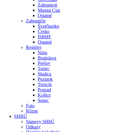
Zahranicie
Mamut Cup
Ostatné
Zahraničie
Švajčiarsko
Česko
ISBHF
Ostatné
Regióny
Nitra
Bratislava
Prešov
Turiec
Skalica
Pezinok
Trencín
Poprad
Košice
Senec
Foto
Rôzne
SHBÚ
Stanovy SHbÚ
Odkazy