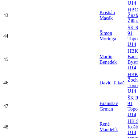
U14
HBC
Kristián
43
Žiraf
Macák
Žili
ŠK R
Šimon
91
44
Moringa
Topo
U14
HBK 
Martin
Bans
45
Benedek
Bystr
U14
HB
Žoch
46
David Takáč
Topo
U14
ŠK R
Branislav
91
47
Grman
Topo
U14
HK S
René
48
Koši
Mandelík
U14