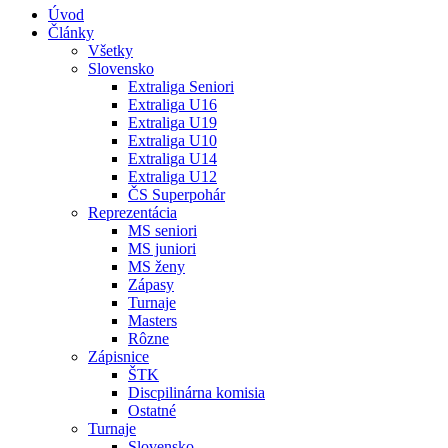
Úvod
Články
Všetky
Slovensko
Extraliga Seniori
Extraliga U16
Extraliga U19
Extraliga U10
Extraliga U14
Extraliga U12
ČS Superpohár
Reprezentácia
MS seniori
MS juniori
MS ženy
Zápasy
Turnaje
Masters
Rôzne
Zápisnice
ŠTK
Discpilinárna komisia
Ostatné
Turnaje
Slovensko