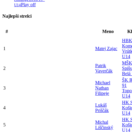
Play off
U14
Najlepší strelci
#
Meno
K
HB
Kome
1
Matej Zajac
Vrút
U14
MŠ
Patrik
2
Spiš
Vaverčák
Belá
ŠK R
Michael
91
3
Nathan
Topo
Filipeje
U14
HK S
Lukáš
4
Koši
Priščák
U14
HK S
Michal
5
Koši
Liščinský
U14