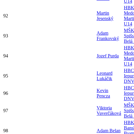
U14
HB
Martin
Medo
92
Jesenský
Mart
U14
MŠ
Adam
93
Spiš
Frankovský
Belá
HB
Medo
94
Jozef Purda
Mart
U14
HBC
Leonard
95
Iepur
Lukáčik
DNV
HBC
Kevin
96
Iepur
Pencza
DNV
MŠ
Viktoria
97
Spiš
Vaverčáková
Belá
HBK 
Bans
98
Adam Belan
Bystr