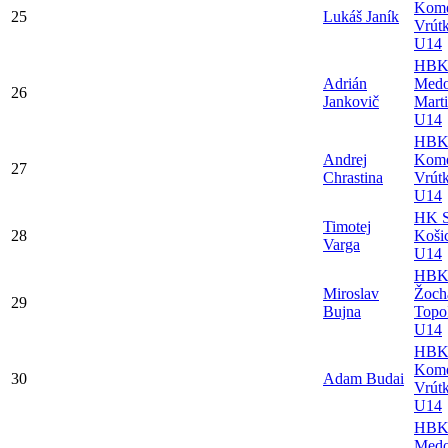
Kome
25
Lukáš Janík
Vrút
U14
HB
Adrián
Medo
26
Jankovič
Mart
U14
HB
Andrej
Kome
27
Chrastina
Vrút
U14
HK S
Timotej
28
Koši
Varga
U14
HB
Miroslav
Žoch
29
Bujna
Topo
U14
HB
Kome
30
Adam Budai
Vrút
U14
HB
Medo