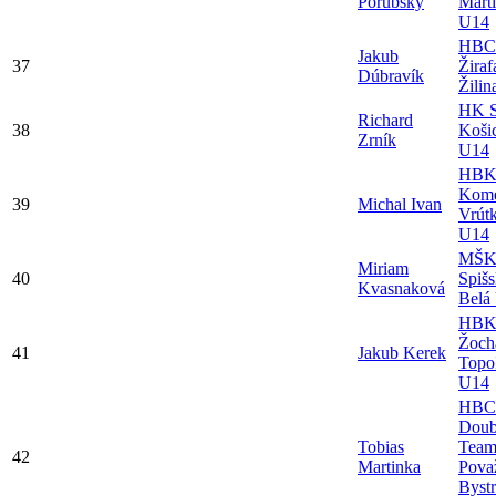
Porubský
Mart
U14
HBC
Jakub
37
Žiraf
Dúbravík
Žili
HK S
Richard
38
Koši
Zrník
U14
HB
Kome
39
Michal Ivan
Vrút
U14
MŠ
Miriam
40
Spiš
Kvasnaková
Belá
HB
Žoch
41
Jakub Kerek
Topo
U14
HBC
Doub
Tobias
Tea
42
Martinka
Pova
Bystr