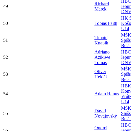
HBC
Richard
49
Iepur
Marek
DNV
HK S
50
Tobias Faith
Koši
U14
MŠ
Timotej
51
Spiš
Knapik
Belá
Adriano
HBC
52
Azikiwe
Iepur
Tomas
DNV
MŠ
Oliver
53
Spiš
Heldák
Belá
HB
Kome
54
Adam Hanus
Vrút
U14
MŠ
Dávid
55
Spiš
Novajovský
Belá
HBC
Ondrej
56
Iepur