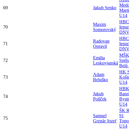
Medo
69
Jakub Senko
Mart
U14
HBC
Maxim
70
Iepur
Somorovský
DNV
HBC
Radovan
71
Iepur
Opravil
DNV
MŠ
Emilia
72
Spiš
Leskovjanská
Belá
HK S
Adam
73
Koši
Beluško
U14
HBK 
Jakub
Bans
74
Políček
Bystr
U14
ŠK R
Samuel
91
75
Grznár Jozef
Topo
U14