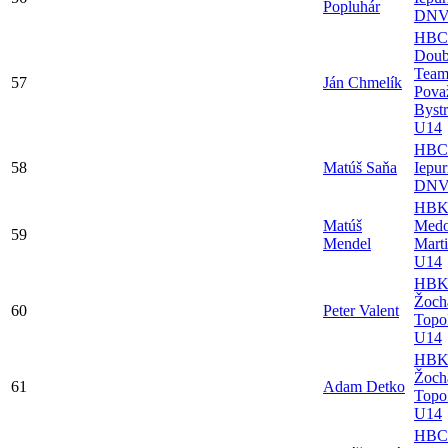
Popluhár
DNV
HBC
Doub
Tea
57
Ján Chmelík
Pova
Bystr
U14
HBC
58
Matúš Saňa
Iepur
DNV
HB
Matúš
Medo
59
Mendel
Mart
U14
HB
Žoch
60
Peter Valent
Topo
U14
HB
Žoch
61
Adam Detko
Topo
U14
HBC