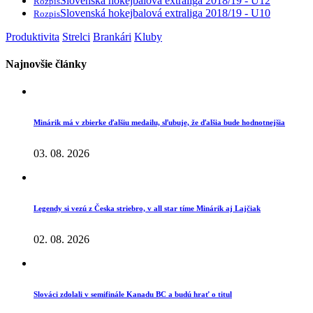
Slovenská hokejbalová extraliga 2018/19 - U12
Rozpis
Slovenská hokejbalová extraliga 2018/19 - U10
Rozpis
Produktivita
Strelci
Brankári
Kluby
Najnovšie články
Minárik má v zbierke ďalšiu medailu, sľubuje, že ďalšia bude hodnotnejšia
03. 08. 2026
Legendy si vezú z Česka striebro, v all star tíme Minárik aj Lajčiak
02. 08. 2026
Slováci zdolali v semifinále Kanadu BC a budú hrať o titul