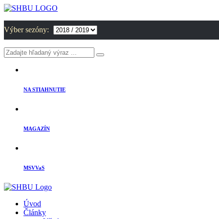
Výber sezóny:
NA STIAHNUTIE
MAGAZÍN
MSVVaS
Úvod
Články