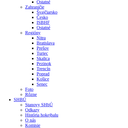
Ostatné
Zahraničie
Švajčiarsko
Česko
ISBHF
Ostatné
Regióny
Nitra
Bratislava
Prešov
Turiec
Skalica
Pezinok
Trencín
Poprad
Košice
Senec
Foto
Rôzne
SHBÚ
Stanovy SHbÚ
Odkazy
História hokejbalu
O nás
Komisie