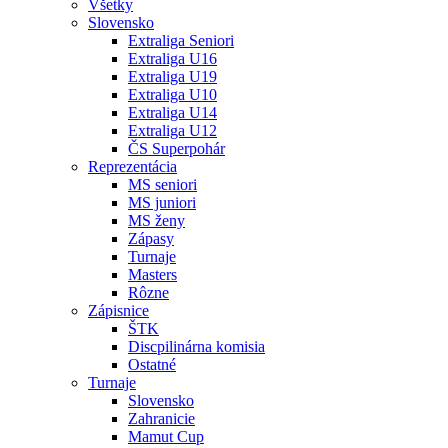
Všetky
Slovensko
Extraliga Seniori
Extraliga U16
Extraliga U19
Extraliga U10
Extraliga U14
Extraliga U12
ČS Superpohár
Reprezentácia
MS seniori
MS juniori
MS ženy
Zápasy
Turnaje
Masters
Rôzne
Zápisnice
ŠTK
Discpilinárna komisia
Ostatné
Turnaje
Slovensko
Zahranicie
Mamut Cup