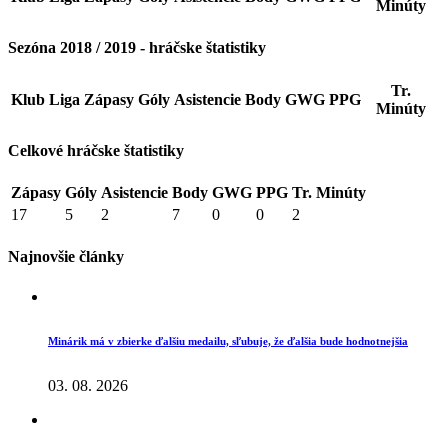
Minúty
Sezóna 2018 / 2019 - hráčske štatistiky
Tr.
Klub
Liga
Zápasy
Góly
Asistencie
Body
GWG
PPG
Minúty
Celkové hráčske štatistiky
Zápasy
Góly
Asistencie
Body
GWG
PPG
Tr. Minúty
17
5
2
7
0
0
2
Najnovšie články
Minárik má v zbierke ďalšiu medailu, sľubuje, že ďalšia bude hodnotnejšia
03. 08. 2026