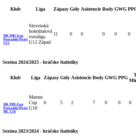
Klub
Liga
Zápasy
Góly
Asistencie
Body
GWG
PP
Slovenská
hokejbalová
11
0
0
0
0
0
HK IMS-East
extraliga
Popradskí Piráti
U12 Západ
U12
Sezóna 2024/2025 - hráčske štatistiky
T
Klub
Liga
Zápasy
Góly
Asistencie
Body
GWG
PPG
Mi
Mamut
Cup
6
5
2
7
0
0
0
HK IMS-East
U10
Popradskí Piráti
MC U10
Sezóna 2023/2024 - hráčske štatistiky