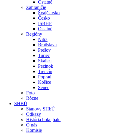
Ostatné
Zahraničie
Švajčiarsko
Česko
ISBHF
Ostatné
Regióny
Nitra
Bratislava
Prešov
Turiec
Skalica
Pezinok
Trencín
Poprad
Košice
Senec
Foto
Rôzne
SHBÚ
Stanovy SHbÚ
Odkazy
História hokejbalu
O nás
Komisie