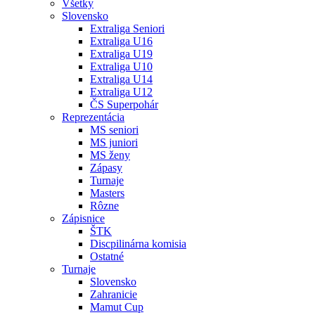
Všetky
Slovensko
Extraliga Seniori
Extraliga U16
Extraliga U19
Extraliga U10
Extraliga U14
Extraliga U12
ČS Superpohár
Reprezentácia
MS seniori
MS juniori
MS ženy
Zápasy
Turnaje
Masters
Rôzne
Zápisnice
ŠTK
Discpilinárna komisia
Ostatné
Turnaje
Slovensko
Zahranicie
Mamut Cup