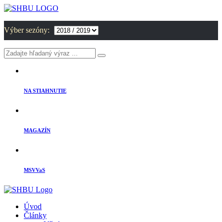
Výber sezóny:
NA STIAHNUTIE
MAGAZÍN
MSVVaS
Úvod
Články