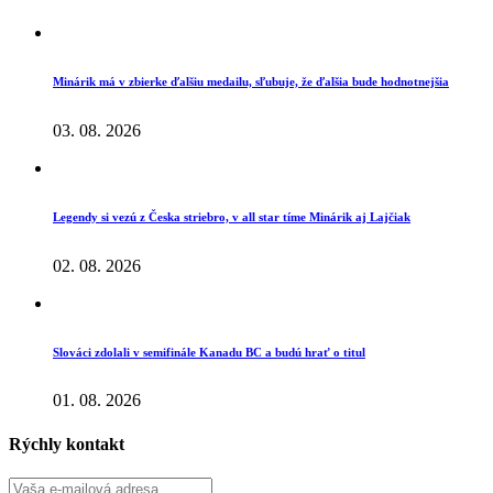
Minárik má v zbierke ďalšiu medailu, sľubuje, že ďalšia bude hodnotnejšia
03. 08. 2026
Legendy si vezú z Česka striebro, v all star tíme Minárik aj Lajčiak
02. 08. 2026
Slováci zdolali v semifinále Kanadu BC a budú hrať o titul
01. 08. 2026
Rýchly kontakt