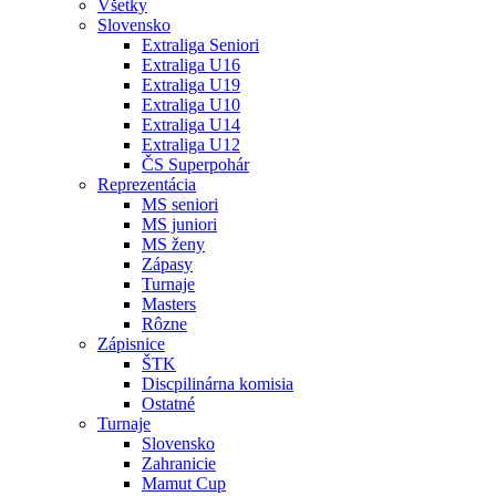
Všetky
Slovensko
Extraliga Seniori
Extraliga U16
Extraliga U19
Extraliga U10
Extraliga U14
Extraliga U12
ČS Superpohár
Reprezentácia
MS seniori
MS juniori
MS ženy
Zápasy
Turnaje
Masters
Rôzne
Zápisnice
ŠTK
Discpilinárna komisia
Ostatné
Turnaje
Slovensko
Zahranicie
Mamut Cup