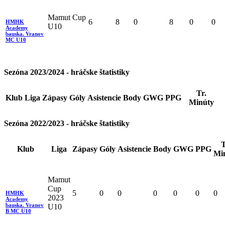
Mamut Cup
6
8
0
8
0
0
HMHK
U10
Academy
bauska. Vranov
MC U10
Sezóna 2023/2024 - hráčske štatistiky
Tr.
Klub
Liga
Zápasy
Góly
Asistencie
Body
GWG
PPG
Minúty
Sezóna 2022/2023 - hráčske štatistiky
T
Klub
Liga
Zápasy
Góly
Asistencie
Body
GWG
PPG
Mi
Mamut
Cup
5
0
0
0
0
0
0
HMHK
2023
Academy
bauska. Vranov
U10
B MC U10