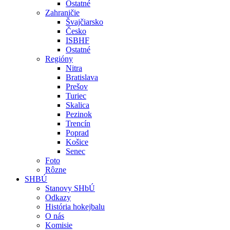
Ostatné
Zahraničie
Švajčiarsko
Česko
ISBHF
Ostatné
Regióny
Nitra
Bratislava
Prešov
Turiec
Skalica
Pezinok
Trencín
Poprad
Košice
Senec
Foto
Rôzne
SHBÚ
Stanovy SHbÚ
Odkazy
História hokejbalu
O nás
Komisie