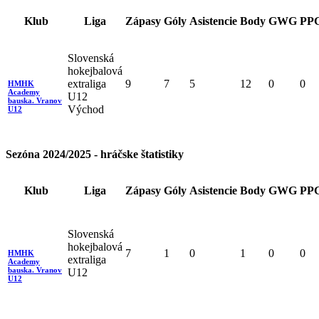
Klub
Liga
Zápasy
Góly
Asistencie
Body
GWG
PP
Slovenská
hokejbalová
extraliga
9
7
5
12
0
0
HMHK
Academy
U12
bauska. Vranov
Východ
U12
Sezóna 2024/2025 - hráčske štatistiky
Klub
Liga
Zápasy
Góly
Asistencie
Body
GWG
PP
Slovenská
hokejbalová
7
1
0
1
0
0
HMHK
extraliga
Academy
bauska. Vranov
U12
U12