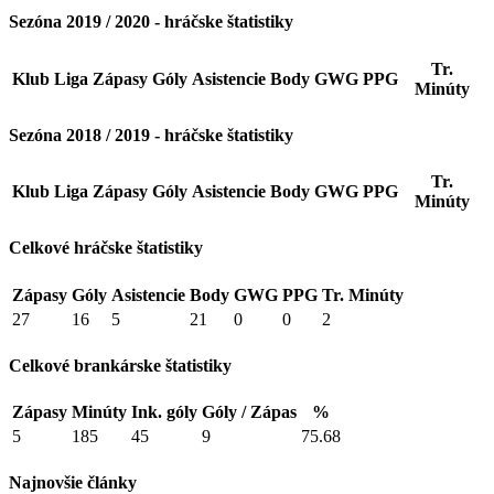
Sezóna 2019 / 2020 - hráčske štatistiky
Tr.
Klub
Liga
Zápasy
Góly
Asistencie
Body
GWG
PPG
Minúty
Sezóna 2018 / 2019 - hráčske štatistiky
Tr.
Klub
Liga
Zápasy
Góly
Asistencie
Body
GWG
PPG
Minúty
Celkové hráčske štatistiky
Zápasy
Góly
Asistencie
Body
GWG
PPG
Tr. Minúty
27
16
5
21
0
0
2
Celkové brankárske štatistiky
Zápasy
Minúty
Ink. góly
Góly / Zápas
%
5
185
45
9
75.68
Najnovšie články