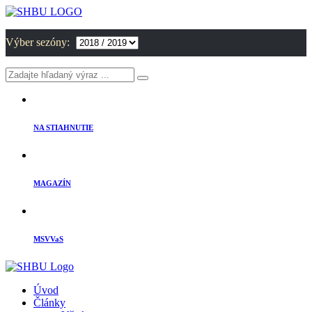
Výber sezóny:
NA STIAHNUTIE
MAGAZÍN
MSVVaS
Úvod
Články