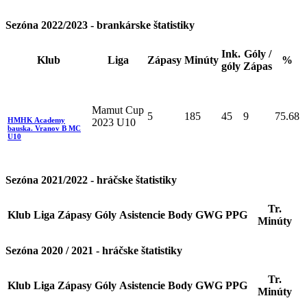
Sezóna 2022/2023 - brankárske štatistiky
Ink.
Góly /
Klub
Liga
Zápasy
Minúty
%
góly
Zápas
Mamut Cup
5
185
45
9
75.68
HMHK Academy
2023 U10
bauska. Vranov B MC
U10
Sezóna 2021/2022 - hráčske štatistiky
Tr.
Klub
Liga
Zápasy
Góly
Asistencie
Body
GWG
PPG
Minúty
Sezóna 2020 / 2021 - hráčske štatistiky
Tr.
Klub
Liga
Zápasy
Góly
Asistencie
Body
GWG
PPG
Minúty