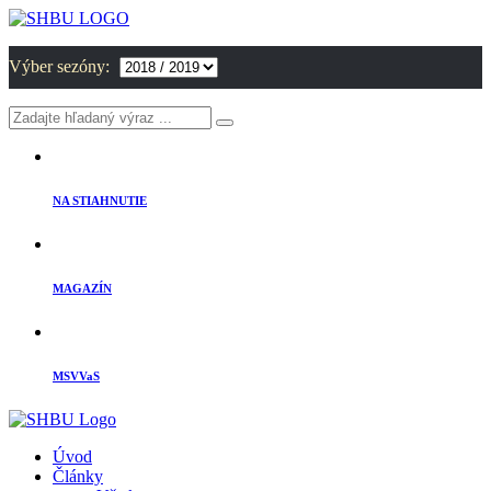
Výber sezóny:
NA STIAHNUTIE
MAGAZÍN
MSVVaS
Úvod
Články