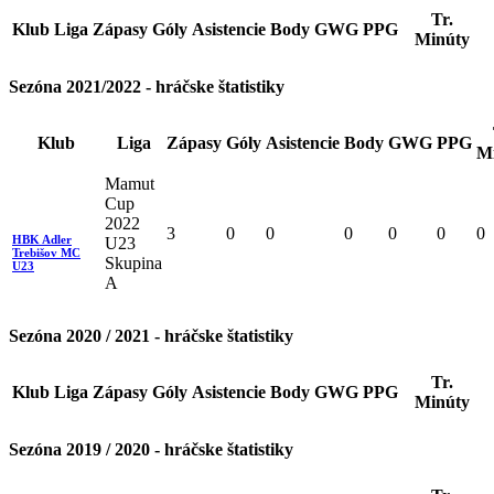
Tr.
Klub
Liga
Zápasy
Góly
Asistencie
Body
GWG
PPG
Minúty
Sezóna 2021/2022 - hráčske štatistiky
Klub
Liga
Zápasy
Góly
Asistencie
Body
GWG
PPG
M
Mamut
Cup
2022
3
0
0
0
0
0
0
HBK Adler
U23
Trebišov MC
Skupina
U23
A
Sezóna 2020 / 2021 - hráčske štatistiky
Tr.
Klub
Liga
Zápasy
Góly
Asistencie
Body
GWG
PPG
Minúty
Sezóna 2019 / 2020 - hráčske štatistiky