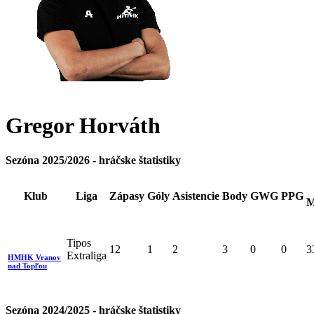
Gregor
Horváth
Sezóna 2025/2026 - hráčske štatistiky
Klub
Liga
Zápasy
Góly
Asistencie
Body
GWG
PPG
M
Tipos
12
1
2
3
0
0
3
Extraliga
HMHK Vranov
nad Topľou
Sezóna 2024/2025 - hráčske štatistiky