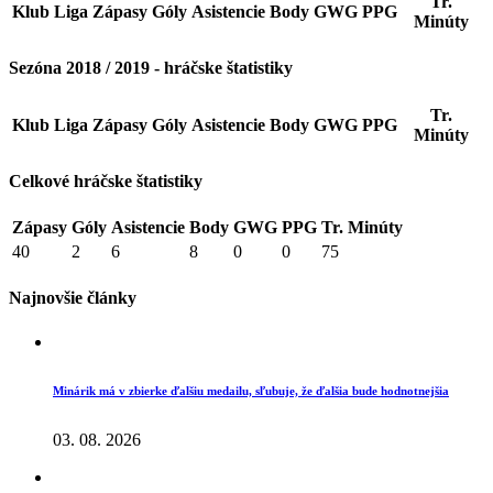
Tr.
Klub
Liga
Zápasy
Góly
Asistencie
Body
GWG
PPG
Minúty
Sezóna 2018 / 2019 - hráčske štatistiky
Tr.
Klub
Liga
Zápasy
Góly
Asistencie
Body
GWG
PPG
Minúty
Celkové hráčske štatistiky
Zápasy
Góly
Asistencie
Body
GWG
PPG
Tr. Minúty
40
2
6
8
0
0
75
Najnovšie články
Minárik má v zbierke ďalšiu medailu, sľubuje, že ďalšia bude hodnotnejšia
03. 08. 2026