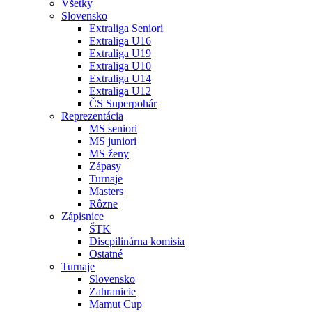
Všetky
Slovensko
Extraliga Seniori
Extraliga U16
Extraliga U19
Extraliga U10
Extraliga U14
Extraliga U12
ČS Superpohár
Reprezentácia
MS seniori
MS juniori
MS ženy
Zápasy
Turnaje
Masters
Rôzne
Zápisnice
ŠTK
Discpilinárna komisia
Ostatné
Turnaje
Slovensko
Zahranicie
Mamut Cup