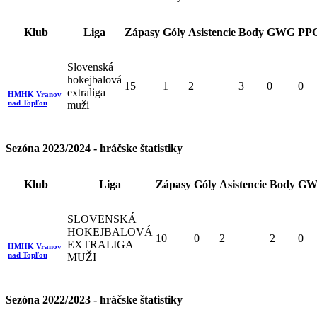
Klub
Liga
Zápasy
Góly
Asistencie
Body
GWG
PP
Slovenská
hokejbalová
15
1
2
3
0
0
extraliga
HMHK Vranov
nad Topľou
muži
Sezóna 2023/2024 - hráčske štatistiky
Klub
Liga
Zápasy
Góly
Asistencie
Body
GW
SLOVENSKÁ
HOKEJBALOVÁ
10
0
2
2
0
EXTRALIGA
HMHK Vranov
nad Topľou
MUŽI
Sezóna 2022/2023 - hráčske štatistiky