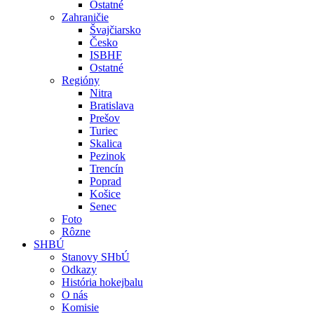
Ostatné
Zahraničie
Švajčiarsko
Česko
ISBHF
Ostatné
Regióny
Nitra
Bratislava
Prešov
Turiec
Skalica
Pezinok
Trencín
Poprad
Košice
Senec
Foto
Rôzne
SHBÚ
Stanovy SHbÚ
Odkazy
História hokejbalu
O nás
Komisie