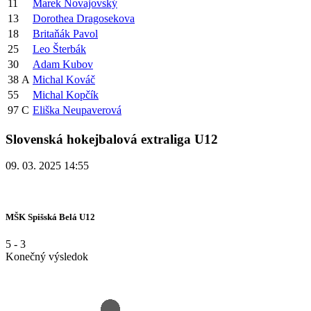
11
Marek Novajovský
13
Dorothea Dragosekova
18
Britaňák Pavol
25
Leo Šterbák
30
Adam Kubov
38
A
Michal Kováč
55
Michal Kopčík
97
C
Eliška Neupaverová
Slovenská hokejbalová extraliga U12
09. 03. 2025 14:55
MŠK Spišská Belá U12
5
-
3
Konečný výsledok