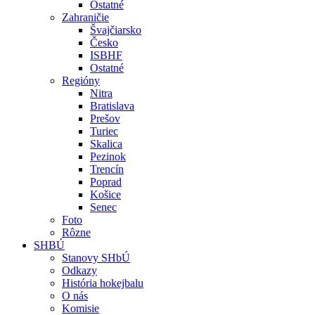
Ostatné
Zahraničie
Švajčiarsko
Česko
ISBHF
Ostatné
Regióny
Nitra
Bratislava
Prešov
Turiec
Skalica
Pezinok
Trencín
Poprad
Košice
Senec
Foto
Rôzne
SHBÚ
Stanovy SHbÚ
Odkazy
História hokejbalu
O nás
Komisie