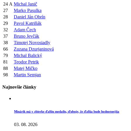
24
A
Michal Janič
27
Marko Pasulka
28
Daniel Ján Obrín
29
Pavol Katriňák
32
Adam Čech
37
Bruno Jevčák
38
Timotej Novosiadly
66
Zuzana Dzurjaninová
79
Michal Balický
81
Teodor Petrik
88
Matej Mičko
98
Martin Semjan
Najnovšie články
Minárik má v zbierke ďalšiu medailu, sľubuje, že ďalšia bude hodnotnejšia
03. 08. 2026