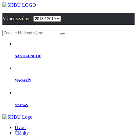
Výber sezóny:
NA STIAHNUTIE
MAGAZÍN
MSVVaS
Úvod
Články