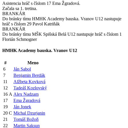
Asistencia hráč s číslom 17 Ema Žgradová.
Začala sa 1. tretina.
BRANKÁR
Do bránky tímu HMHK Academy bauska. Vranov U12 nastupuje
hráč s číslom 29 Pavol Katriňák
BRANKÁR
Do bránky tímu MŠK Spišská Belá U12 nastupuje hráč s číslom 1
Florián Schmogner
HMHK Academy bauska. Vranov U12
#
Meno
6
Ján Sabol
7
Benjamin Berdák
11
Alžbeta Kovková
12
Tadeáš Kozlovský
16
A
Alex Nadzam
17
Ema Žgradová
19
Ján Jonek
20
C
Michal Dzurjanin
21
Tomáš Božoň
22
Martin Saksun