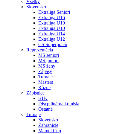
Všetky
Slovensko
Extraliga Seniori
Extraliga U16
Extraliga U19
Extraliga U10
Extraliga U14
Extraliga U12
ČS Superpohár
Reprezentácia
MS seniori
MS juniori
MS ženy
Zápasy
Turnaje
Masters
Rôzne
Zápisnice
ŠTK
Discpilinárna komisia
Ostatné
Turnaje
Slovensko
Zahranicie
Mamut Cup