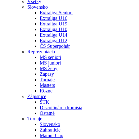
Všetky
Slovensko
Extraliga Seniori
Extraliga U16
Extraliga U19
Extraliga U10
Extraliga U14
Extraliga U12
ČS Superpohár
Reprezentácia
MS seniori
MS juniori
MS ženy
Zápasy
Turnaje
Masters
Rôzne
Zápisnice
ŠTK
Discpilinárna komisia
Ostatné
Turnaje
Slovensko
Zahranicie
Mamut Cup