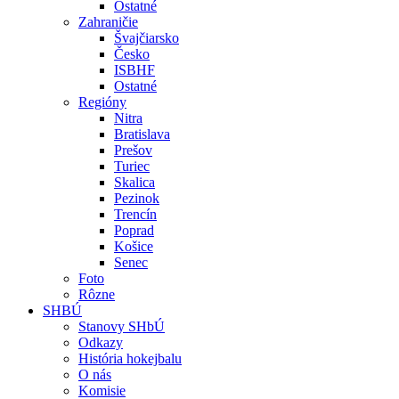
Ostatné
Zahraničie
Švajčiarsko
Česko
ISBHF
Ostatné
Regióny
Nitra
Bratislava
Prešov
Turiec
Skalica
Pezinok
Trencín
Poprad
Košice
Senec
Foto
Rôzne
SHBÚ
Stanovy SHbÚ
Odkazy
História hokejbalu
O nás
Komisie