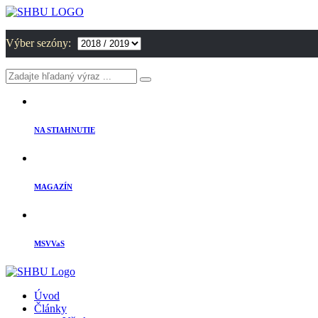
Výber sezóny:
NA STIAHNUTIE
MAGAZÍN
MSVVaS
Úvod
Články