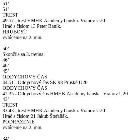
51’
51’
TREST
49:57 - trest HMHK Academy bauska. Vranov U20
Hráč s číslom 13 Peter Baník.
HRUBOSŤ
vylúčenie na 2. min.
50’
Skončila sa 3. tretina.
46’
46’
45’
ODDYCHOVÝ ČAS
44:51 - Oddychový čas ŠK 98 Pruské U20
ODDYCHOVÝ ČAS
42:35 - Oddychový čas HMHK Academy bauska. Vranov U20
43’
TREST
33:43 - trest HMHK Academy bauska. Vranov U20
Hráč s číslom 21 Jakub Štefaňák.
PODRAZENIE
vylúčenie na 2. min.
34’