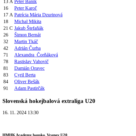
13
A
Peter Baník
16
Peter Karoľ
17
A
Patrícia Mária Dzurinová
18
Michal Mikita
21
C
Jakub Štefaňák
26
Šimon Bernát
32
Martin Tkáč
42
Adrián Čurha
71
Alexandra Čorňáková
78
Rastislav Vahovič
81
Damián Oravec
83
Cyril Berta
84
Oliver Bešák
91
Adam Pastirčák
Slovenská hokejbalová extraliga U20
16. 11. 2024 13:30
HMHK Academy bauska. Vranov U20