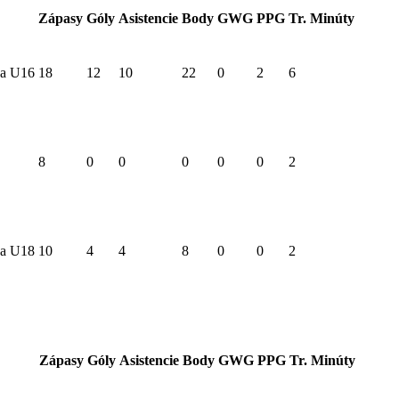
Zápasy
Góly
Asistencie
Body
GWG
PPG
Tr. Minúty
ga U16
18
12
10
22
0
2
6
8
0
0
0
0
0
2
ga U18
10
4
4
8
0
0
2
Zápasy
Góly
Asistencie
Body
GWG
PPG
Tr. Minúty