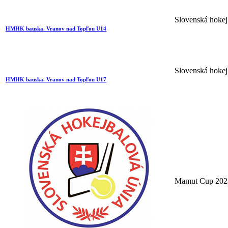
Slovenská hokej
HMHK bauska. Vranov nad Topľou U14
Slovenská hokej
HMHK bauska. Vranov nad Topľou U17
Mamut Cup 202