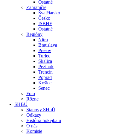
Ostatné
Zahraničie
Švajčiarsko
Česko
ISBHF
Ostatné
Regióny
Nitra
Bratislava
Prešov
Turiec
Skalica
Pezinok
Trencín
Poprad
Košice
Senec
Foto
Rôzne
SHBÚ
Stanovy SHbÚ
Odkazy
História hokejbalu
O nás
Komisie