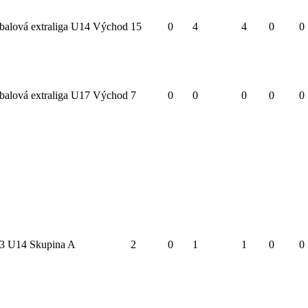
balová extraliga U14 Východ
15
0
4
4
0
0
balová extraliga U17 Východ
7
0
0
0
0
0
3 U14 Skupina A
2
0
1
1
0
0