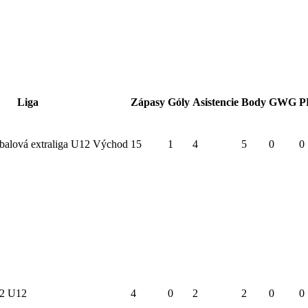
Liga
Zápasy
Góly
Asistencie
Body
GWG
P
balová extraliga U12 Východ
15
1
4
5
0
0
2 U12
4
0
2
2
0
0