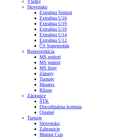
Všetky
Slovensko
Extraliga Seniori
Extraliga U16
Extraliga U19
Extraliga U10
Extraliga U14
Extraliga U12
ČS Superpohár
Reprezentácia
MS seniori
MS juniori
MS ženy
Zápasy
Turnaje
Masters
Rôzne
Zápisnice
ŠTK
Discpilinárna komisia
Ostatné
Turnaje
Slovensko
Zahranicie
Mamut Cup