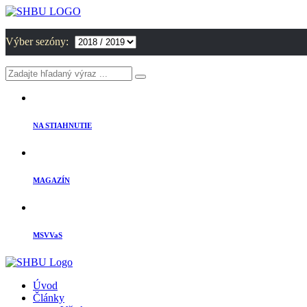
Výber sezóny:
NA STIAHNUTIE
MAGAZÍN
MSVVaS
Úvod
Články