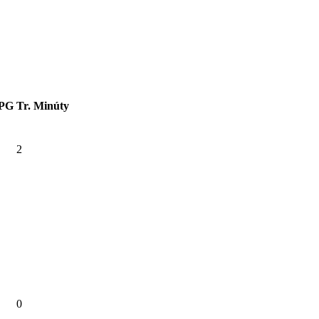
PG
Tr. Minúty
2
0