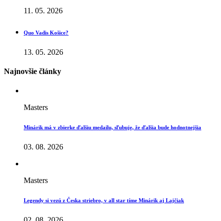
11. 05. 2026
Quo Vadis Košice?
13. 05. 2026
Najnovšie články
Masters
Minárik má v zbierke ďalšiu medailu, sľubuje, že ďalšia bude hodnotnejšia
03. 08. 2026
Masters
Legendy si vezú z Česka striebro, v all star tíme Minárik aj Lajčiak
02. 08. 2026