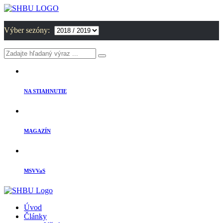
Výber sezóny:
NA STIAHNUTIE
MAGAZÍN
MSVVaS
Úvod
Články