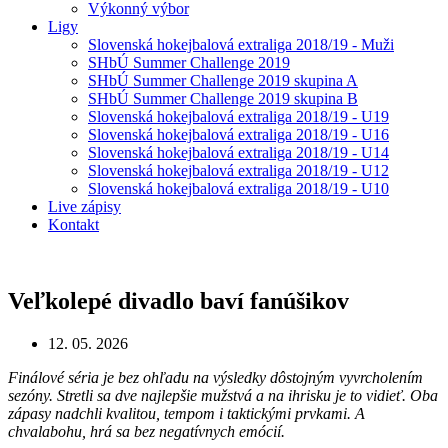
Výkonný výbor
Ligy
Slovenská hokejbalová extraliga 2018/19 - Muži
SHbÚ Summer Challenge 2019
SHbÚ Summer Challenge 2019 skupina A
SHbÚ Summer Challenge 2019 skupina B
Slovenská hokejbalová extraliga 2018/19 - U19
Slovenská hokejbalová extraliga 2018/19 - U16
Slovenská hokejbalová extraliga 2018/19 - U14
Slovenská hokejbalová extraliga 2018/19 - U12
Slovenská hokejbalová extraliga 2018/19 - U10
Live zápisy
Kontakt
Veľkolepé divadlo baví fanúšikov
12. 05. 2026
Finálové séria je bez ohľadu na výsledky dôstojným vyvrcholením
sezóny. Stretli sa dve najlepšie mužstvá a na ihrisku je to vidieť. Oba
zápasy nadchli kvalitou, tempom i taktickými prvkami. A
chvalabohu, hrá sa bez negatívnych emócií.