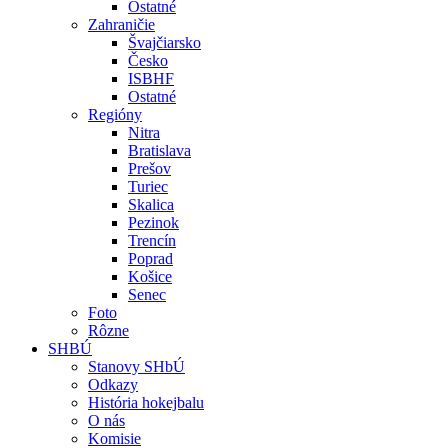
Ostatné
Zahraničie
Švajčiarsko
Česko
ISBHF
Ostatné
Regióny
Nitra
Bratislava
Prešov
Turiec
Skalica
Pezinok
Trencín
Poprad
Košice
Senec
Foto
Rôzne
SHBÚ
Stanovy SHbÚ
Odkazy
História hokejbalu
O nás
Komisie