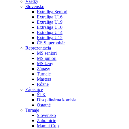
Všetky
Slovensko
Extraliga Seniori
Extraliga U16
Extraliga U19
Extraliga U10
Extraliga U14
Extraliga U12
ČS Superpohár
Reprezentácia
MS seniori
MS juniori
MS ženy
Zápasy
Turnaje
Masters
Rôzne
Zápisnice
ŠTK
Discpilinárna komisia
Ostatné
Turnaje
Slovensko
Zahranicie
Mamut Cup