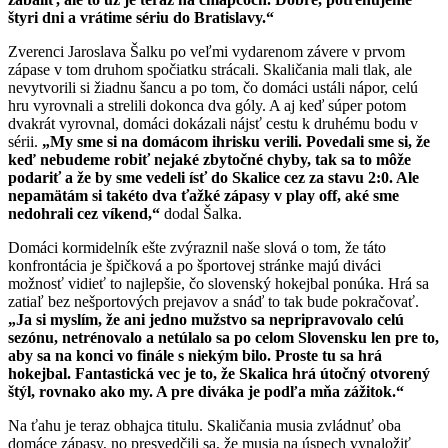
štyri dni a vrátime sériu do Bratislavy.“
Zverenci Jaroslava Šalku po veľmi vydarenom závere v prvom
zápase v tom druhom spočiatku strácali. Skaličania mali tlak, ale
nevytvorili si žiadnu šancu a po tom, čo domáci ustáli nápor, celú
hru vyrovnali a strelili dokonca dva góly. A aj keď súper potom
dvakrát vyrovnal, domáci dokázali nájsť cestu k druhému bodu v
sérii.
„My sme si na domácom ihrisku verili. Povedali sme si, že
keď nebudeme robiť nejaké zbytočné chyby, tak sa to môže
podariť a že by sme vedeli ísť do Skalice cez za stavu 2:0. Ale
nepamätám si takéto dva ťažké zápasy v play off, aké sme
nedohrali cez víkend,“
dodal Šalka.
Domáci kormidelník ešte zvýraznil naše slová o tom, že táto
konfrontácia je špičková a po športovej stránke majú diváci
možnosť vidieť to najlepšie, čo slovenský hokejbal ponúka. Hrá sa
zatiaľ bez nešportových prejavov a snáď to tak bude pokračovať.
„Ja si myslím, že ani jedno mužstvo sa nepripravovalo celú
sezónu, netrénovalo a netúlalo sa po celom Slovensku len pre to,
aby sa na konci vo finále s niekým bilo. Proste tu sa hrá
hokejbal. Fantastická vec je to, že Skalica hrá útočný otvorený
štýl, rovnako ako my. A pre diváka je podľa mňa zážitok.“
Na ťahu je teraz obhajca titulu. Skaličania musia zvládnuť oba
domáce zápasy, no presvedčili sa, že musia na úspech vynaložiť