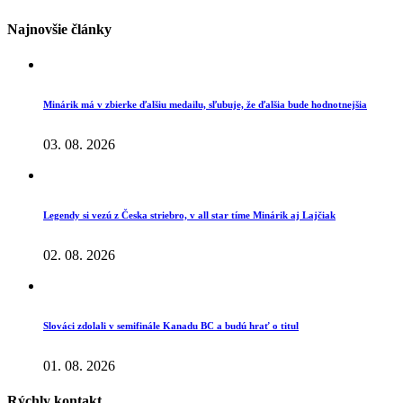
Najnovšie články
Minárik má v zbierke ďalšiu medailu, sľubuje, že ďalšia bude hodnotnejšia
03. 08. 2026
Legendy si vezú z Česka striebro, v all star tíme Minárik aj Lajčiak
02. 08. 2026
Slováci zdolali v semifinále Kanadu BC a budú hrať o titul
01. 08. 2026
Rýchly kontakt