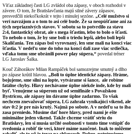
Víťaz základnej časti LG zvládol oba zápasy, v oboch rozhodol v
závere. O tom, že Bratislavčania majú silné závery zápasov,
presvedčili niekoľkokrát v tejto i minulej sezóne.
„Celé mužstvo si
verí navzájom a o tom to asi celé bude. Že sa neopúšťame ani za
tých nepriaznivých stavov. V sobotu sa to potvrdilo za stavu
2:4, fantastický obrat, ale s mega šťastím, lebo to bolo o šťastí.
To nebolo o tom, že by sme boli o triedu lepší, alebo boli lepší
Skaličania. Ten zápas bol vyrovnaný, len sme mali na konci viac
šťastia. V nedeľu sme do toho na konci dali zase viac srdiečka,
vďaka tomu sme ubránili power play súpera,“
povedal tréner
LG Jaroslav Šalka.
Kouč Záhorákov Milan Rampáček bol samozrejme smutný a dlho
po zápase krútil hlavou.
„Boli to úplne identické zápasy. Hráme,
bojujeme, sme silní na lopte, vytvárame si šance, ale robíme
fatálne chyby. Hlavy nechávame úplne niekde inde, kde by mali
byť. Venujeme sa súperom už od semifinále s Považskou
Bystricou, ale zápasy im dávame úplne zadarmo. To však
nechcem znevažovať súpera, LG zahrala vynikajúci víkend, ale
stav 0:2 je pre nás krutý. Najmä po sobote. A v nedeľu sa to iba
zasa prenieslo. Musíme dať hore hlavy, pred nami je ešte
minimálne jeden víkend. Takže chceme vrátiť sériu do
Bratislavy, len si musia určité osobnosti v tomto tíme vstúpiť do
svedomia a robiť tie veci, ktoré máme naučené. Inak to môžeme
zabaliť, ale to už je teraz na chlapcoch. Dobre, potrénujeme