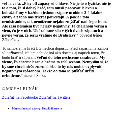
veľmi veľa.
„Play off zápasy sú o hlave. Nie je to o fyzičke, nie je
to o tom, že si dobrý hráč, tam musíš pracovať hlavou a
bohužiaľ my v každom jednom zápase urobíme 3-4 fatálne
chyby a z toho nás trikrát potrestajú. A pokiaľ toto
neodstránime, tak nemôžeme nejako zmýšľať nad úspechom.
Ale zasa nesmiem byť nejaký negatívny. Ja chalanom verím a
viem, čo je v nich. Ukázali sme silu v tých dvoch zápasoch a
pevne verím, že sériu vrátime do Bratislavy,“
povedal tréner
Záhorákov.
To samozrejme hráči LG nechcú dopustiť. Pred zápasmi na Záhorí
sú nažhavení, ich hra nebude iná ako doteraz aj napriek tomu, že
budú hrať u súpera.
„Veľmi do toho nechceme zasahovať. My
vieme, čo chceme hrať a hráme to celú sezónu. Nemyslím si, že
by sme chceli niečo zmeniť, lebo to by nás mohlo ovplyvniť
negatívnym spôsobom. Takže do toho sa púšťať určite
nebudeme,“
uzavrel Šalka.
© MICHAL RUNÁK
Zdieľať na Facebooku
Zdieľať na Twitteri
Mareka hnevali závery: Nezvládli sme to