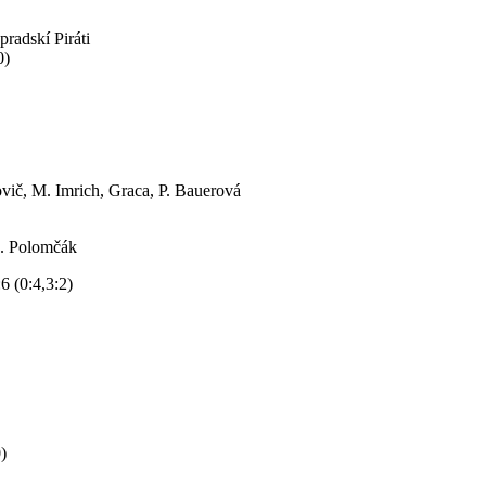
pradskí Piráti
0)
vič, M. Imrich, Graca, P. Bauerová
D. Polomčák
 (0:4,3:2)
)