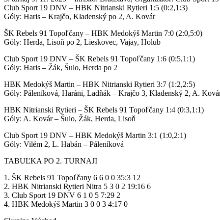
Club Sport 19 DNV – HBK Nitrianski Rytieri 1:5 (0:2,1:3)
Góly: Haris – Krajčo, Kladenský po 2, A. Kovár
ŠK Rebels 91 Topoľčany – HBK Medokýš Martin 7:0 (2:0,5:0)
Góly: Herda, Lisoň po 2, Lieskovec, Vajay, Holub
Club Sport 19 DNV – ŠK Rebels 91 Topoľčany 1:6 (0:5,1:1)
Góly: Haris – Žák, Šulo, Herda po 2
HBK Medokýš Martin – HBK Nitrianski Rytieri 3:7 (1:2,2:5)
Góly: Páleníková, Haráni, Ladňák – Krajčo 3, Kladenský 2, A. Ková
HBK Nitrianski Rytieri – ŠK Rebels 91 Topoľčany 1:4 (0:3,1:1)
Góly: A. Kovár – Šulo, Žák, Herda, Lisoň
Club Sport 19 DNV – HBK Medokýš Martin 3:1 (1:0,2:1)
Góly: Vilém 2, L. Habán – Páleníková
TABUĽKA PO 2. TURNAJI
1. ŠK Rebels 91 Topoľčany 6 6 0 0 35:3 12
2. HBK Nitrianski Rytieri Nitra 5 3 0 2 19:16 6
3. Club Sport 19 DNV 6 1 0 5 7:29 2
4. HBK Medokýš Martin 3 0 0 3 4:17 0