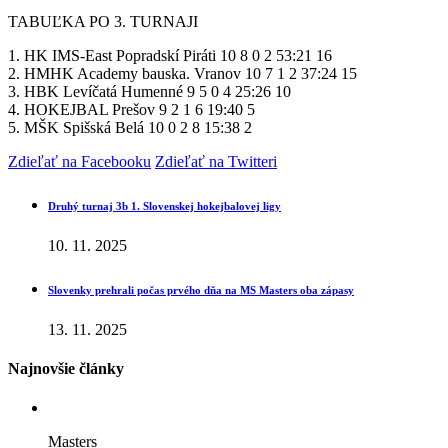
TABUĽKA PO 3. TURNAJI
1. HK IMS-East Popradskí Piráti 10 8 0 2 53:21 16
2. HMHK Academy bauska. Vranov 10 7 1 2 37:24 15
3. HBK Levíčatá Humenné 9 5 0 4 25:26 10
4. HOKEJBAL Prešov 9 2 1 6 19:40 5
5. MŠK Spišská Belá 10 0 2 8 15:38 2
Zdieľať na Facebooku
Zdieľať na Twitteri
Druhý turnaj 3b 1. Slovenskej hokejbalovej ligy
10. 11. 2025
Slovenky prehrali počas prvého dňa na MS Masters oba zápasy
13. 11. 2025
Najnovšie články
Masters