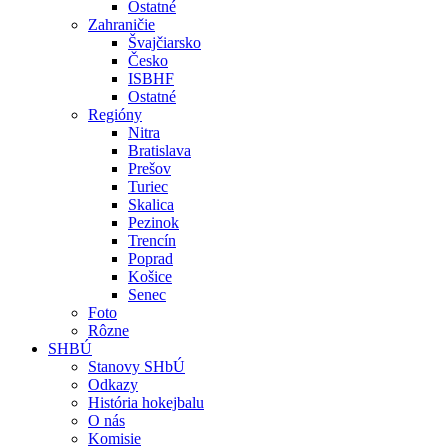
Ostatné
Zahraničie
Švajčiarsko
Česko
ISBHF
Ostatné
Regióny
Nitra
Bratislava
Prešov
Turiec
Skalica
Pezinok
Trencín
Poprad
Košice
Senec
Foto
Rôzne
SHBÚ
Stanovy SHbÚ
Odkazy
História hokejbalu
O nás
Komisie