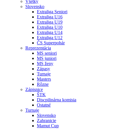
Všetky
Slovensko
Extraliga Seniori
Extraliga U16
Extraliga U19
Extraliga U10
Extraliga U14
Extraliga U12
ČS Superpohár
Reprezentácia
MS seniori
MS juniori
MS ženy
Zápasy
Turnaje
Masters
Rôzne
Zápisnice
ŠTK
Discpilinárna komisia
Ostatné
Turnaje
Slovensko
Zahranicie
Mamut Cup