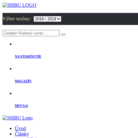
Výber sezóny:
NA STIAHNUTIE
MAGAZÍN
MSVVaS
Úvod
Články