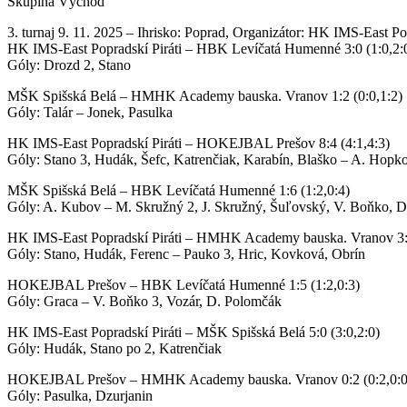
Skupina Východ
3. turnaj 9. 11. 2025 – Ihrisko: Poprad, Organizátor: HK IMS-East Po
HK IMS-East Popradskí Piráti – HBK Levíčatá Humenné 3:0 (1:0,2:
Góly: Drozd 2, Stano
MŠK Spišská Belá – HMHK Academy bauska. Vranov 1:2 (0:0,1:2)
Góly: Talár – Jonek, Pasulka
HK IMS-East Popradskí Piráti – HOKEJBAL Prešov 8:4 (4:1,4:3)
Góly: Stano 3, Hudák, Šefc, Katrenčiak, Karabín, Blaško – A. Hopko
MŠK Spišská Belá – HBK Levíčatá Humenné 1:6 (1:2,0:4)
Góly: A. Kubov – M. Skružný 2, J. Skružný, Šuľovský, V. Boňko, 
HK IMS-East Popradskí Piráti – HMHK Academy bauska. Vranov 3:6
Góly: Stano, Hudák, Ferenc – Pauko 3, Hric, Kovková, Obrín
HOKEJBAL Prešov – HBK Levíčatá Humenné 1:5 (1:2,0:3)
Góly: Graca – V. Boňko 3, Vozár, D. Polomčák
HK IMS-East Popradskí Piráti – MŠK Spišská Belá 5:0 (3:0,2:0)
Góly: Hudák, Stano po 2, Katrenčiak
HOKEJBAL Prešov – HMHK Academy bauska. Vranov 0:2 (0:2,0:0
Góly: Pasulka, Dzurjanin