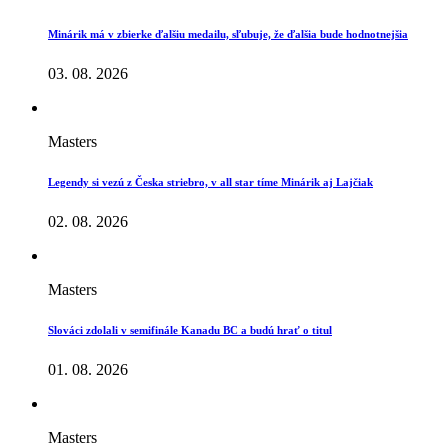
Minárik má v zbierke ďalšiu medailu, sľubuje, že ďalšia bude hodnotnejšia
03. 08. 2026
Masters
Legendy si vezú z Česka striebro, v all star tíme Minárik aj Lajčiak
02. 08. 2026
Masters
Slováci zdolali v semifinále Kanadu BC a budú hrať o titul
01. 08. 2026
Masters