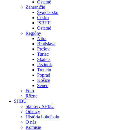
Ostatné
Zahraničie
Švajčiarsko
Česko
ISBHF
Ostatné
Regióny
Nitra
Bratislava
Prešov
Turiec
Skalica
Pezinok
Trencín
Poprad
Košice
Senec
Foto
Rôzne
SHBÚ
Stanovy SHbÚ
Odkazy
História hokejbalu
O nás
Komisie