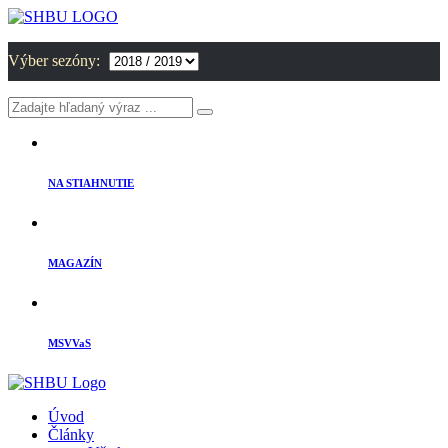
Výber sezóny:
NA STIAHNUTIE
MAGAZÍN
MSVVaS
Úvod
Články