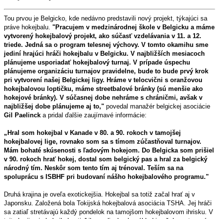
Tou prvou je Belgicko, kde nedávno predstavili nový projekt, týkajúci sa
práve hokejbalu.
"Pracujem v medzinárodnej škole v Belgicku a máme
vytvorený hokejbalový projekt, ako súčasť vzdelávania v 11. a 12.
triede. Jedná sa o program telesnej výchovy. V tomto okamihu sme
jediní hrajúci hráči hokejbalu v Belgicku. V najbližších mesiacoch
plánujeme usporiadať hokejbalový turnaj. V prípade úspechu
plánujeme organizáciu turnajov pravidelne, bude to bude prvý krok
pri vytvorení našej Belgickej ligy. Hráme v telocvični s oranžovou
hokejbalovou loptičku, máme streetbalové bránky (sú menšie ako
hokejové bránky). V súčasnej dobe nehráme s chráničmi, avšak v
najbližšej dobe plánujeme aj to,"
povedal manažér belgickej asociácie
Gil Paelinck
a pridal ďalšie zaujímavé informácie:
„Hral som hokejbal v Kanade v 80. a 90. rokoch v tamojšej
hokejbalovej lige, rovnako som sa s tímom zúčastňoval turnajov.
Mám bohaté skúsenosti s ľadovým hokejom. Do Belgicka som prišiel
v 90. rokoch hrať hokej, dostal som belgický pas a hral za belgický
národný tím. Neskôr som tento tím aj trénoval. Teším sa na
spoluprácu s ISBHF pri budovaní nášho hokejbalového programu."
Druhá krajina je oveľa exotickejšia. Hokejbal sa totiž začal hrať aj v
Japonsku. Založená bola Tokijská hokejbalová asociácia TSHA. Jej hráči
sa zatiaľ stretávajú každý pondelok na tamojšom hokejbalovom ihrisku. V