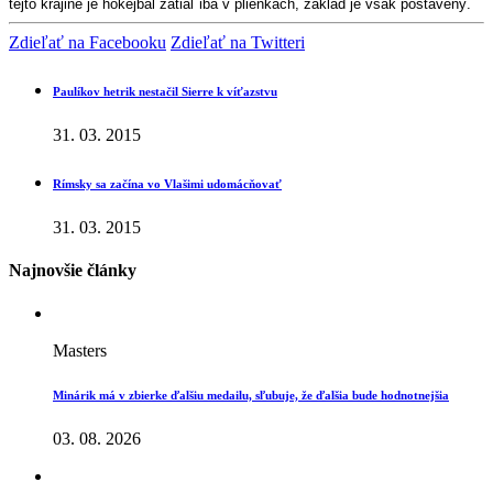
tejto krajine je hokejbal zatiaľ iba v plienkach, základ je však postavený.
Zdieľať na Facebooku
Zdieľať na Twitteri
Paulíkov hetrik nestačil Sierre k víťazstvu
31. 03. 2015
Rímsky sa začína vo Vlašimi udomácňovať
31. 03. 2015
Najnovšie články
Masters
Minárik má v zbierke ďalšiu medailu, sľubuje, že ďalšia bude hodnotnejšia
03. 08. 2026