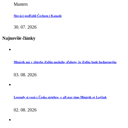
Masters
Slováci podľahli Čechom i Kanade
30. 07. 2026
Najnovšie články
Minárik má v zbierke ďalšiu medailu, sľubuje, že ďalšia bude hodnotnejšia
03. 08. 2026
Legendy si vezú z Česka striebro, v all star tíme Minárik aj Lajčiak
02. 08. 2026