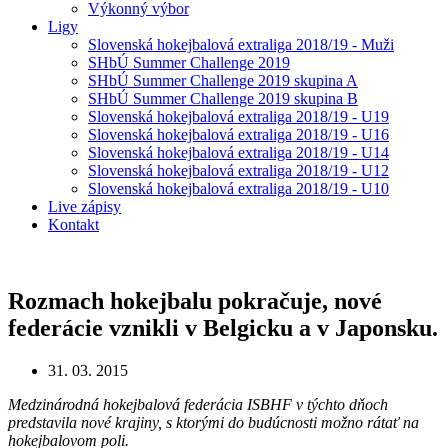
Výkonný výbor
Ligy
Slovenská hokejbalová extraliga 2018/19 - Muži
SHbÚ Summer Challenge 2019
SHbÚ Summer Challenge 2019 skupina A
SHbÚ Summer Challenge 2019 skupina B
Slovenská hokejbalová extraliga 2018/19 - U19
Slovenská hokejbalová extraliga 2018/19 - U16
Slovenská hokejbalová extraliga 2018/19 - U14
Slovenská hokejbalová extraliga 2018/19 - U12
Slovenská hokejbalová extraliga 2018/19 - U10
Live zápisy
Kontakt
Rozmach hokejbalu pokračuje, nové
federácie vznikli v Belgicku a v Japonsku.
31. 03. 2015
Medzinárodná hokejbalová federácia ISBHF v týchto dňoch
predstavila nové krajiny, s ktorými do budúcnosti možno rátať na
hokejbalovom poli.