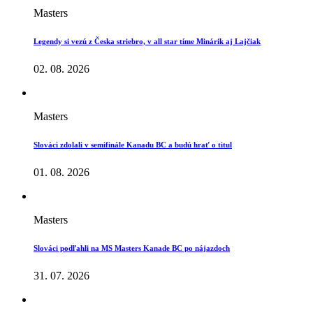
Masters
Legendy si vezú z Česka striebro, v all star tíme Minárik aj Lajčiak
02. 08. 2026
Masters
Slováci zdolali v semifinále Kanadu BC a budú hrať o titul
01. 08. 2026
Masters
Slováci podľahli na MS Masters Kanade BC po nájazdoch
31. 07. 2026