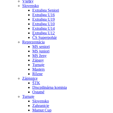
Všetky
Slovensko
Extraliga Seniori
Extraliga U16
Extraliga U19
Extraliga U10
Extraliga U14
Extraliga U12
ČS Superpohár
Reprezentácia
MS seniori
MS juniori
MS ženy
Zápasy
Turnaje
Masters
Rôzne
Zápisnice
ŠTK
Discpilinárna komisia
Ostatné
Turnaje
Slovensko
Zahranicie
Mamut Cup