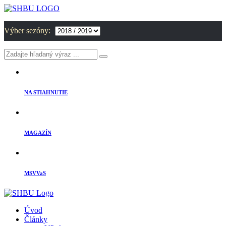
Výber sezóny:
NA STIAHNUTIE
MAGAZÍN
MSVVaS
Úvod
Články