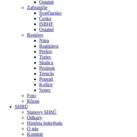
Ostatné
Zahraničie
Švajčiarsko
Česko
ISBHF
Ostatné
Regióny
Nitra
Bratislava
Prešov
Turiec
Skalica
Pezinok
Trencín
Poprad
Košice
Senec
Foto
Rôzne
SHBÚ
Stanovy SHbÚ
Odkazy
História hokejbalu
O nás
Komisie