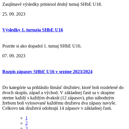
Zaujímavé výsledky priniesol druhý turnaj SHbE U18.
25. 09. 2023
Výsledky 1. turnaja SHbE U16
Pozrite si ako dopadol 1. turnaj SHbE U16.
07. 09. 2023
Rozpis zápasov SHbE U16 v sezóne 2023/2024
Do kategórie sa prihlásilo štrnásť družstiev, ktoré boli rozdelené do
dvoch skupín, západ a východ. V základnej časti sa v skupine
stretne každý s každým dvakrát (12 zápasov), plus náhodným
žrebom boli vylosované každému družstvu dva zápasy navyše.
Celkovo tak družstvá odohrajú 14 zápasov v základnej časti.
1
2
3