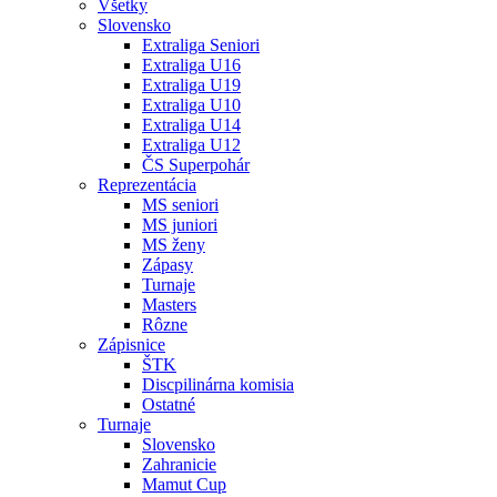
Všetky
Slovensko
Extraliga Seniori
Extraliga U16
Extraliga U19
Extraliga U10
Extraliga U14
Extraliga U12
ČS Superpohár
Reprezentácia
MS seniori
MS juniori
MS ženy
Zápasy
Turnaje
Masters
Rôzne
Zápisnice
ŠTK
Discpilinárna komisia
Ostatné
Turnaje
Slovensko
Zahranicie
Mamut Cup