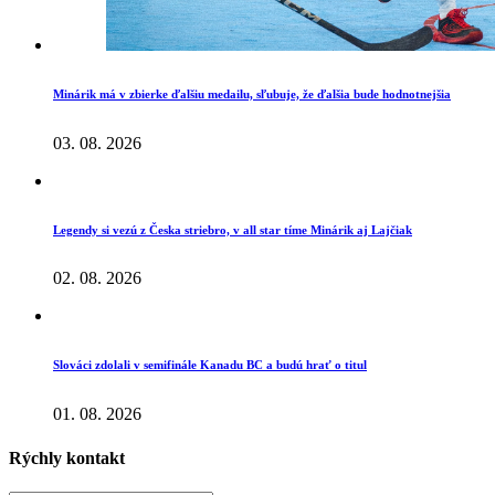
Minárik má v zbierke ďalšiu medailu, sľubuje, že ďalšia bude hodnotnejšia
03. 08. 2026
Legendy si vezú z Česka striebro, v all star tíme Minárik aj Lajčiak
02. 08. 2026
Slováci zdolali v semifinále Kanadu BC a budú hrať o titul
01. 08. 2026
Rýchly kontakt