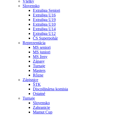
Všetky
Slovensko
Extraliga Seniori
Extraliga U16
Extraliga U19
Extraliga U10
Extraliga U14
Extraliga U12
ČS Superpohár
Reprezentácia
MS seniori
MS juniori
MS ženy
Zápasy
Turnaje
Masters
Rôzne
Zápisnice
ŠTK
Discpilinárna komisia
Ostatné
Turnaje
Slovensko
Zahranicie
Mamut Cup