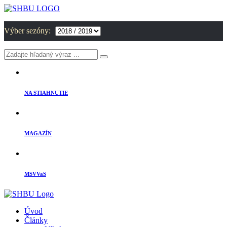
Výber sezóny:
NA STIAHNUTIE
MAGAZÍN
MSVVaS
Úvod
Články