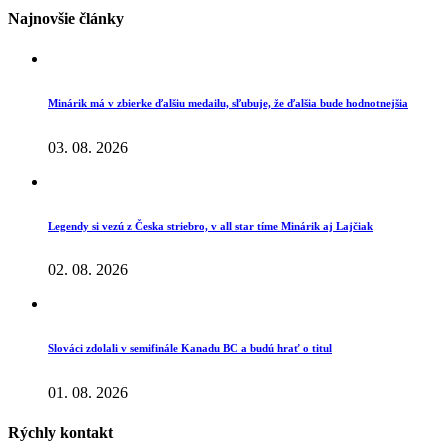
Najnovšie články
Minárik má v zbierke ďalšiu medailu, sľubuje, že ďalšia bude hodnotnejšia
03. 08. 2026
Legendy si vezú z Česka striebro, v all star tíme Minárik aj Lajčiak
02. 08. 2026
Slováci zdolali v semifinále Kanadu BC a budú hrať o titul
01. 08. 2026
Rýchly kontakt