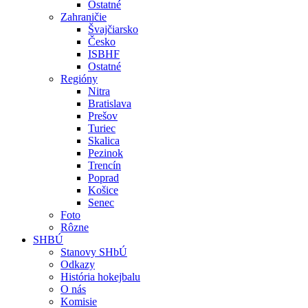
Ostatné
Zahraničie
Švajčiarsko
Česko
ISBHF
Ostatné
Regióny
Nitra
Bratislava
Prešov
Turiec
Skalica
Pezinok
Trencín
Poprad
Košice
Senec
Foto
Rôzne
SHBÚ
Stanovy SHbÚ
Odkazy
História hokejbalu
O nás
Komisie