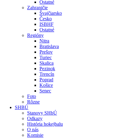
Ostatné
Zahraničie
Švajčiarsko
Česko
ISBHF
Ostatné
Regióny
Nitra
Bratislava
Prešov
Turiec
Skalica
Pezinok
Trencín
Poprad
Košice
Senec
Foto
Rôzne
SHBÚ
Stanovy SHbÚ
Odkazy
História hokejbalu
O nás
Komisie