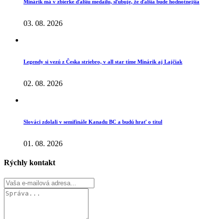
Minárik má v zbierke ďalšiu medailu, sľubuje, že ďalšia bude hodnotnejšia
03. 08. 2026
Legendy si vezú z Česka striebro, v all star tíme Minárik aj Lajčiak
02. 08. 2026
Slováci zdolali v semifinále Kanadu BC a budú hrať o titul
01. 08. 2026
Rýchly kontakt