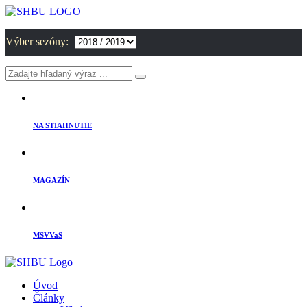
Výber sezóny:
NA STIAHNUTIE
MAGAZÍN
MSVVaS
Úvod
Články