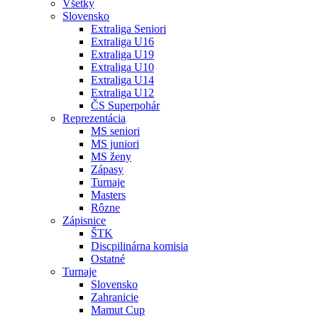
Všetky
Slovensko
Extraliga Seniori
Extraliga U16
Extraliga U19
Extraliga U10
Extraliga U14
Extraliga U12
ČS Superpohár
Reprezentácia
MS seniori
MS juniori
MS ženy
Zápasy
Turnaje
Masters
Rôzne
Zápisnice
ŠTK
Discpilinárna komisia
Ostatné
Turnaje
Slovensko
Zahranicie
Mamut Cup