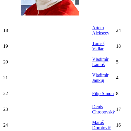
Artem
18
24
Alekseev
Tomaš
19
18
Vidlár
Vladimír
20
5
Lantoš
Vladimír
21
4
Jankuj
22
Filip Simon
8
Denis
23
17
Chropovský
Maroš
24
16
Dorotovič