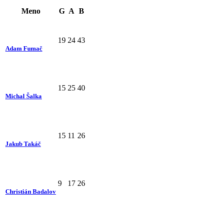
Meno
G
A
B
19
24
43
Adam Fumač
15
25
40
Michal Šalka
15
11
26
Jakub Takáč
9
17
26
Christián Badalov