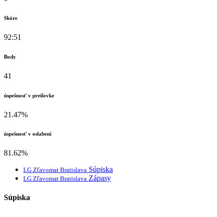
Skóre
92:51
Body
41
úspešnosť v preilovke
21.47%
úspešnosť v oslabení
81.62%
Súpiska
LG Zľavomat Bratislava
Zápasy
LG Zľavomat Bratislava
Súpiska