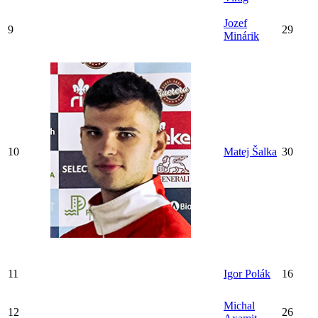
Jozef
9
29
Minárik
10
Matej Šalka
30
11
Igor Polák
16
Michal
12
26