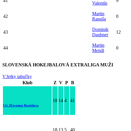
41
9
Valentín
Martin
42
0
Ranuša
Dominik
43
12
Daubner
Martin
44
0
Mendl
SLOVENSKÁ HOKEJBALOVÁ EXTRALIGA MUŽI
V3etky tabuľky
Klub
Z
V
P
B
18
14
4
41
LG Zľavomat Bratislava
18
13
5
40