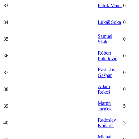
33
Patrik Maier
0
34
Lukáš Šoka
0
Samuel
35
0
Sisík
Róbert
36
0
Pukalovič
Rastislav
37
0
Gašpar
Adam
38
0
Rekoš
Martin
39
5
Juríček
Radoslav
40
3
Koňarík
Michal