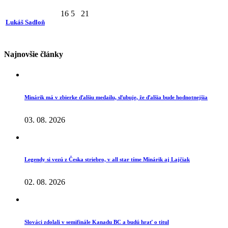
16
5
21
Lukáš Sadloň
Najnovšie články
Minárik má v zbierke ďalšiu medailu, sľubuje, že ďalšia bude hodnotnejšia
03. 08. 2026
Legendy si vezú z Česka striebro, v all star tíme Minárik aj Lajčiak
02. 08. 2026
Slováci zdolali v semifinále Kanadu BC a budú hrať o titul