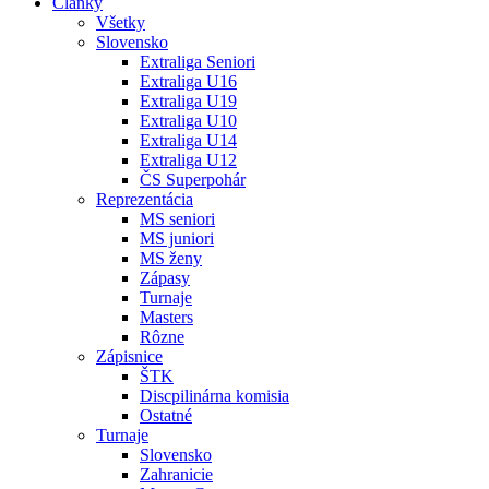
Články
Všetky
Slovensko
Extraliga Seniori
Extraliga U16
Extraliga U19
Extraliga U10
Extraliga U14
Extraliga U12
ČS Superpohár
Reprezentácia
MS seniori
MS juniori
MS ženy
Zápasy
Turnaje
Masters
Rôzne
Zápisnice
ŠTK
Discpilinárna komisia
Ostatné
Turnaje
Slovensko
Zahranicie