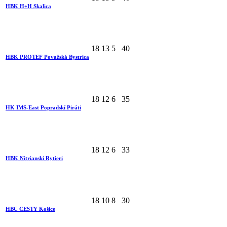
HBK H+H Skalica
18
13
5
40
HBK PROTEF Považská Bystrica
18
12
6
35
HK IMS-East Popradskí Piráti
18
12
6
33
HBK Nitrianski Rytieri
18
10
8
30
HBC CESTY Košice