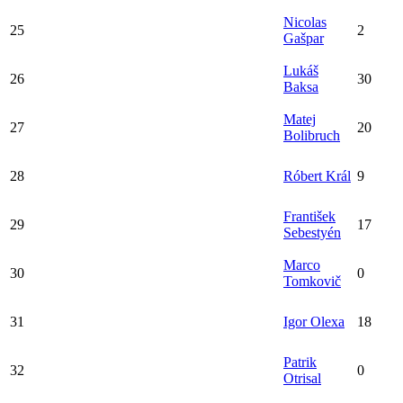
Nicolas
25
2
Gašpar
Lukáš
26
30
Baksa
Matej
27
20
Bolibruch
28
Róbert Král
9
František
29
17
Sebestyén
Marco
30
0
Tomkovič
31
Igor Olexa
18
Patrik
32
0
Otrisal