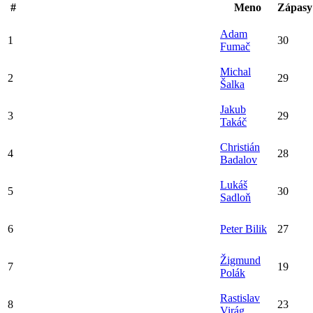
#
Meno
Zápasy
Adam
1
30
Fumač
Michal
2
29
Šalka
Jakub
3
29
Takáč
Christián
4
28
Badalov
Lukáš
5
30
Sadloň
6
Peter Bilik
27
Žigmund
7
19
Polák
Rastislav
8
23
Virág