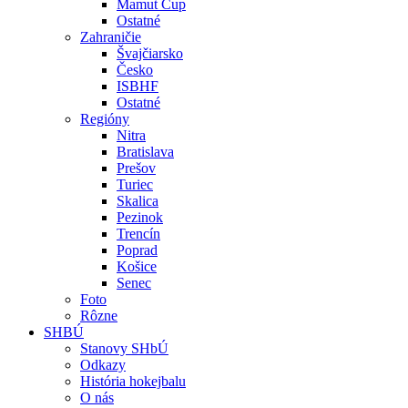
Mamut Cup
Ostatné
Zahraničie
Švajčiarsko
Česko
ISBHF
Ostatné
Regióny
Nitra
Bratislava
Prešov
Turiec
Skalica
Pezinok
Trencín
Poprad
Košice
Senec
Foto
Rôzne
SHBÚ
Stanovy SHbÚ
Odkazy
História hokejbalu
O nás