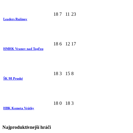
18
7
11
23
Leaders Ružinov
18
6
12
17
HMHK Vranov nad Topľou
18
3
15
8
ŠK 98 Pruské
18
0
18
3
HBK Kometa Vrútky
Najproduktívnejší hráči