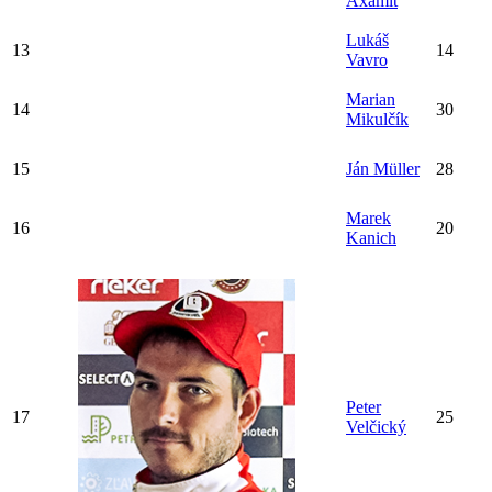
Axamit
Lukáš
13
14
Vavro
Marian
14
30
Mikulčík
15
Ján Müller
28
Marek
16
20
Kanich
Peter
17
25
Velčický