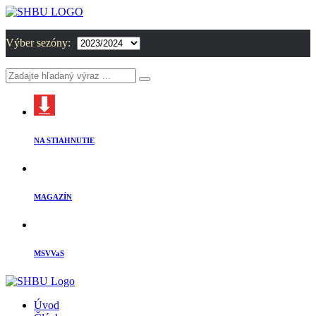
Výber sezóny:
NA STIAHNUTIE
MAGAZÍN
MSVVaS
Úvod