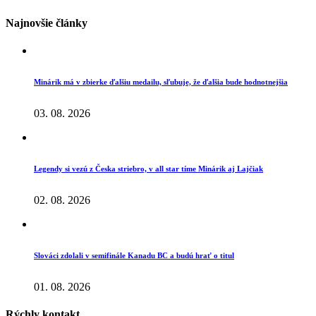
Najnovšie články
Minárik má v zbierke ďalšiu medailu, sľubuje, že ďalšia bude hodnotnejšia
03. 08. 2026
Legendy si vezú z Česka striebro, v all star tíme Minárik aj Lajčiak
02. 08. 2026
Slováci zdolali v semifinále Kanadu BC a budú hrať o titul
01. 08. 2026
Rýchly kontakt