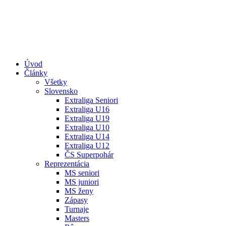
Úvod
Články
Všetky
Slovensko
Extraliga Seniori
Extraliga U16
Extraliga U19
Extraliga U10
Extraliga U14
Extraliga U12
ČS Superpohár
Reprezentácia
MS seniori
MS juniori
MS ženy
Zápasy
Turnaje
Masters