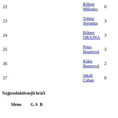
Róbert
22
0
Mišenko
Tobias
23
3
Steranka
Róbert
24
3
DRAJNA
Petra
25
3
Bauerová
Klára
26
2
Bauerová
Jakub
27
0
Caban
Najproduktívnejší hráči
Meno
G
A
B