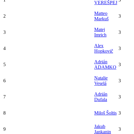
VEREŠPEJ
Matteo
2
3
Markuš
Matej
3
3
Imrich
Alex
4
3
Hopkovič
Adrián
5
3
ADAMKO
Natalie
6
3
Veselá
Adrián
7
3
Dufala
8
Miloš Šoltis
3
Jakub
9
3
Jankanin