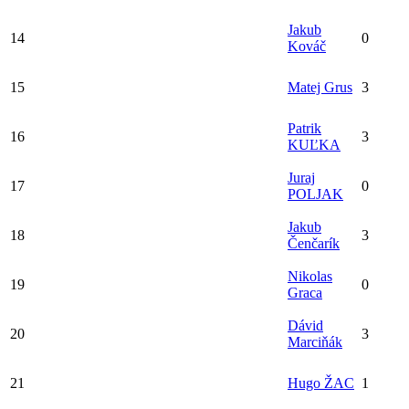
Jakub
14
0
Kováč
15
Matej Grus
3
Patrik
16
3
KUĽKA
Juraj
17
0
POLJAK
Jakub
18
3
Čenčarík
Nikolas
19
0
Graca
Dávid
20
3
Marciňák
21
Hugo ŽAC
1