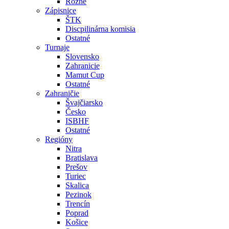
Rôzne
Zápisnice
ŠTK
Discpilinárna komisia
Ostatné
Turnaje
Slovensko
Zahranicie
Mamut Cup
Ostatné
Zahraničie
Švajčiarsko
Česko
ISBHF
Ostatné
Regióny
Nitra
Bratislava
Prešov
Turiec
Skalica
Pezinok
Trencín
Poprad
Košice