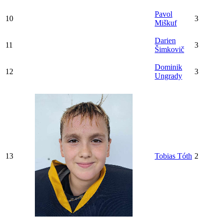
Pavol
10
3
Miškuf
Darien
11
3
Šimkovič
Dominik
12
3
Ungrady
13
Tobias Tóth
2