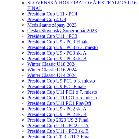
SLOVENSKÁ HOKEJBALOVÁ EXTRALIGA U16
FINAL
President Cup U11 - PC4
President Cup 4 U9
Medzištátne zápasy 2023
Česko-Slovenský Superpohár 2023
President Cup U11 - PC3
President Cup U9 - PC3 Finale
President Cup U9 - PC3 o 3. miesto
President Cup U9 - PC3 sk. A
President Cup U9 - PC3 sk. B
Winter Classic U18 2024
Winter Classic U16 2024
Winter Classic U14 2024
President Cup U9 PC1 o 3. miesto
President Cup U9 PC1 Finale
President Cup U11 PC1 o 7. miesto
President Cup U11 PC1 o 5. miesto
President Cup U11 PC1 PlayOff
President Cup U9 - PC2 sk. A
President Cup U9 - PC2 sk. B
President Cup 2023 U9 2 Final
President Cup U11 - PC2 sk. A
President Cup U11 - PC2 sk. B
President Cup 2023 U11 2 Final