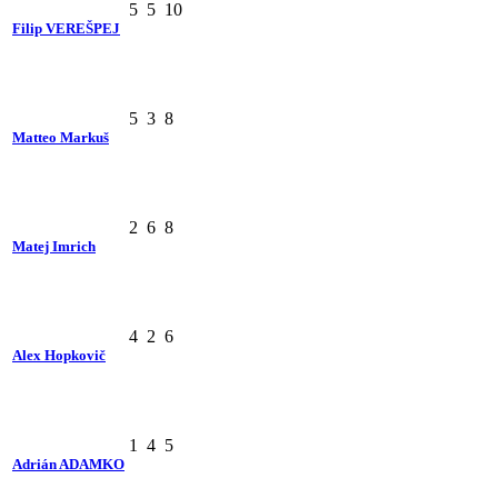
5
5
10
Filip VEREŠPEJ
5
3
8
Matteo Markuš
2
6
8
Matej Imrich
4
2
6
Alex Hopkovič
1
4
5
Adrián ADAMKO