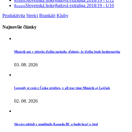
Slovenská hokejbalová extraliga 2018/19 - U12
Rozpis
Slovenská hokejbalová extraliga 2018/19 - U10
Rozpis
Produktivita
Strelci
Brankári
Kluby
Najnovšie články
Minárik má v zbierke ďalšiu medailu, sľubuje, že ďalšia bude hodnotnejšia
03. 08. 2026
Legendy si vezú z Česka striebro, v all star tíme Minárik aj Lajčiak
02. 08. 2026
Slováci zdolali v semifinále Kanadu BC a budú hrať o titul