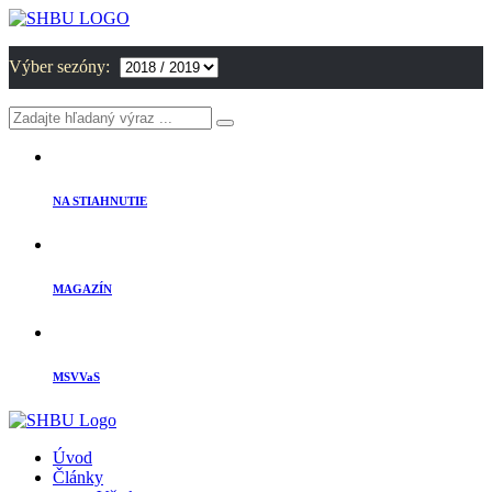
Výber sezóny:
NA STIAHNUTIE
MAGAZÍN
MSVVaS
Úvod
Články