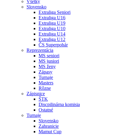
Všetky
Slovensko
Extraliga Seniori
Extraliga U16
Extraliga U19
Extraliga U10
Extraliga U14
Extraliga U12
ČS Superpohár
Reprezentácia
MS seniori
MS juniori
MS ženy
Zápasy
Turnaje
Masters
Rôzne
Zápisnice
ŠTK
Discpilinárna komisia
Ostatné
Turnaje
Slovensko
Zahranicie
Mamut Cup