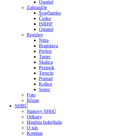
Ostatné
Zahraničie
Švajčiarsko
Česko
ISBHF
Ostatné
Regióny
Nitra
Bratislava
Prešov
Turiec
Skalica
Pezinok
Trencín
Poprad
Košice
Senec
Foto
Rôzne
SHBÚ
Stanovy SHbÚ
Odkazy
História hokejbalu
O nás
Komisie